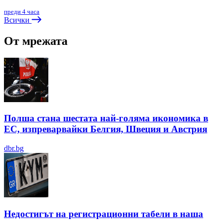
преди 4 часа
Всички
От мрежата
Полша стана шестата най-голяма икономика в
ЕС, изпреварвайки Белгия, Швеция и Австрия
dbr.bg
Недостигът на регистрационни табели в наша