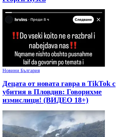
Новини България
Децата от новата гавра в TikTok с
убития в Пловдив: Говорихме
измислици! (ВИДЕО 18+)