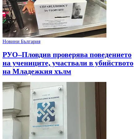
Новини България
РУО–Пловдив проверява поведението
на учениците, участвали в убийството
на Младежкия хълм