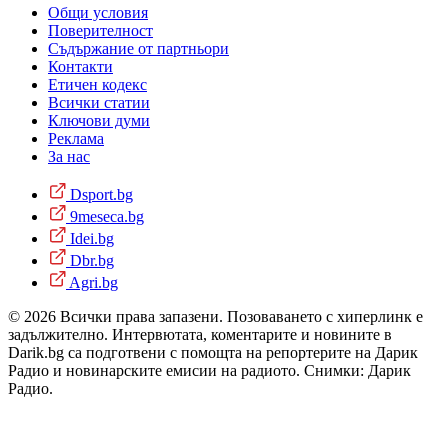
Общи условия
Поверителност
Съдържание от партньори
Контакти
Етичен кодекс
Всички статии
Ключови думи
Реклама
За нас
Dsport.bg
9meseca.bg
Idei.bg
Dbr.bg
Agri.bg
© 2026 Всички права запазени. Позоваването с хиперлинк е
задължително. Интервютата, коментарите и новините в
Darik.bg са подготвени с помощта на репортерите на Дарик
Радио и новинарските емисии на радиото. Снимки: Дарик
Радио.