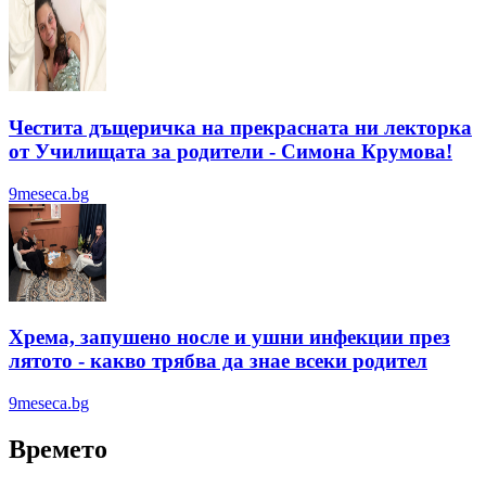
Честита дъщеричка на прекрасната ни лекторка
от Училищата за родители - Симона Крумова!
9meseca.bg
Хрема, запушено носле и ушни инфекции през
лятотo - какво трябва да знае всеки родител
9meseca.bg
Времето