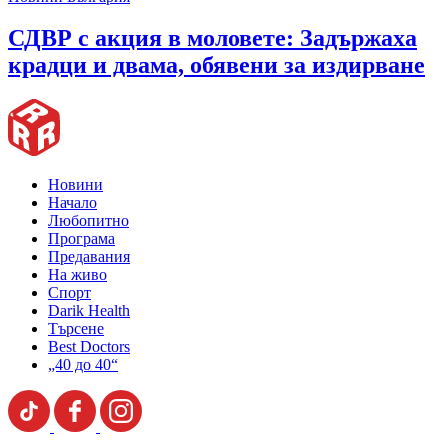
СДВР с акция в моловете: Задържаха
крадци и двама, обявени за издирване
Новини
Начало
Любопитно
Програма
Предавания
На живо
Спорт
Darik Health
Търсене
Best Doctors
„40 до 40“