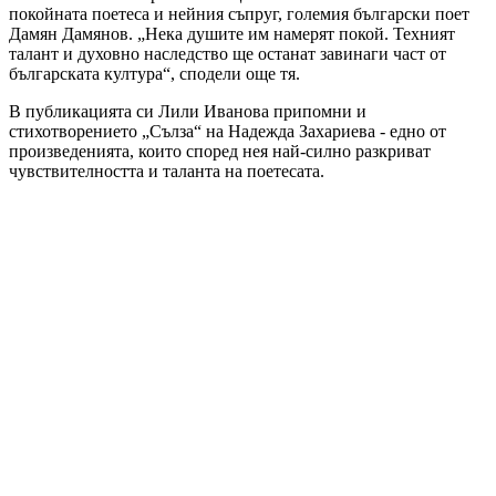
покойната поетеса и нейния съпруг, големия български поет
Дамян Дамянов. „Нека душите им намерят покой. Техният
талант и духовно наследство ще останат завинаги част от
българската култура“, сподели още тя.
В публикацията си Лили Иванова припомни и
стихотворението „Сълза“ на Надежда Захариева - едно от
произведенията, които според нея най-силно разкриват
чувствителността и таланта на поетесата.