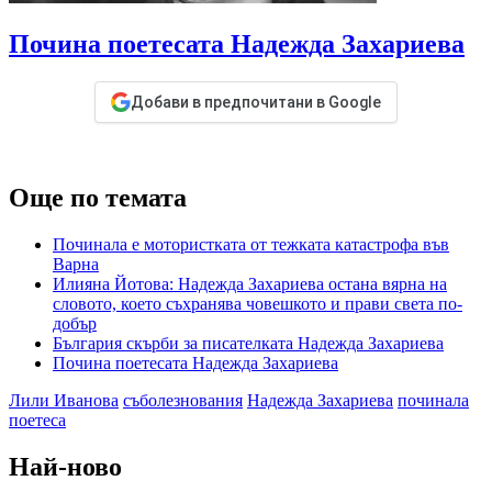
Почина поетесата Надежда Захариева
Добави в предпочитани в Google
Още по темата
Починала е мотористката от тежката катастрофа във
Варна
Илияна Йотова: Надежда Захариева остана вярна на
словото, което съхранява човешкото и прави света по-
добър
България скърби за писателката Надежда Захариева
Почина поетесата Надежда Захариева
Лили Иванова
съболезнования
Надежда Захариева
починала
поетеса
Най-ново