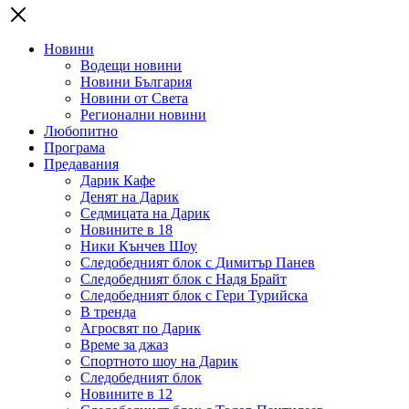
Новини
Водещи новини
Новини България
Новини от Света
Регионални новини
Любопитно
Програма
Предавания
Дарик Кафе
Денят на Дарик
Седмицата на Дарик
Новините в 18
Ники Кънчев Шоу
Следобедният блок с Димитър Панев
Следобедният блок с Надя Брайт
Следобедният блок с Гери Турийска
В тренда
Агросвят по Дарик
Време за джаз
Спортното шоу на Дарик
Следобедният блок
Новините в 12