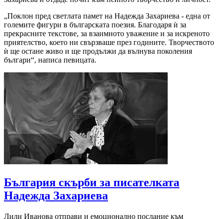
„Поклон пред светлата памет на Надежда Захариева - една от
големите фигури в българската поезия. Благодаря ѝ за
прекрасните текстове, за взаимното уважение и за искреното
приятелство, което ни свързваше през годините. Творчеството
ѝ ще остане живо и ще продължи да вълнува поколения
българи“, написа певицата.
България скърби за писателката
Надежда Захариева
Лили Иванова отправи и емоционално послание към