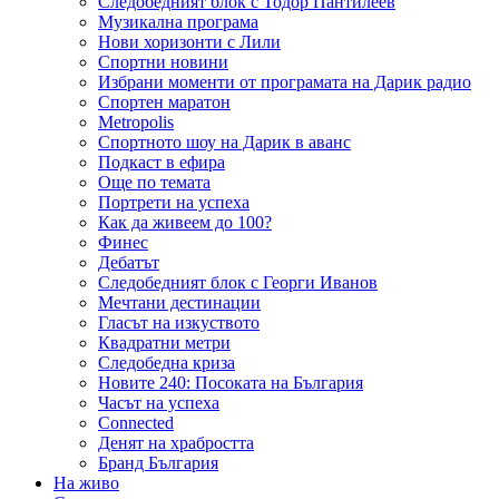
Следобедният блок с Тодор Пантилеев
Музикална програма
Нови хоризонти с Лили
Спортни новини
Избрани моменти от програмата на Дарик радио
Спортен маратон
Metropolis
Спортното шоу на Дарик в аванс
Подкаст в ефира
Още по темата
Портрети на успеха
Как да живеем до 100?
Финес
Дебатът
Следобедният блок с Георги Иванов
Мечтани дестинации
Гласът на изкуството
Квадратни метри
Следобедна криза
Новите 240: Посоката на България
Часът на успеха
Connected
Денят на храбростта
Бранд България
На живо