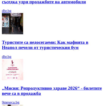
съседка удря продажбите на автомобили
dbr.bg
Туристите са недосегаеми: Как мафията в
Неапол печели от туристическия бум
dbr.bg
„Мисия: Репродуктивно здраве 2026“ - билетите
вече са в продажба
9meseca.bg