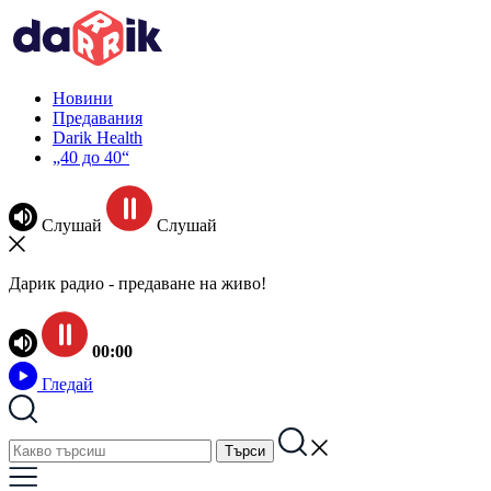
Новини
Предавания
Darik Health
„40 до 40“
Слушай
Слушай
Дарик радио - предаване на живо!
00:00
Гледай