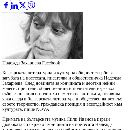
Надежда Захариева
Facebook
Българската литературна и културна общност скърби за
загубата на поетесата, писателка и общественичка Надежда
Захариева. След новината за кончината ѝ десетки нейни
колеги, приятели, общественици и почитатели изразиха
съболезнования и почетоха паметта на авторката, оставила
ярка следа в българската литература и обществен живот със
своето творчество, гражданска позиция и всеотдайност към
културата, пише NOVA.
Примата на българската музика Лили Иванова изрази
дълбоката си скръб от кончината на поетесата Надежда
Захариева и отдаде почит към нейното творчество и личност.