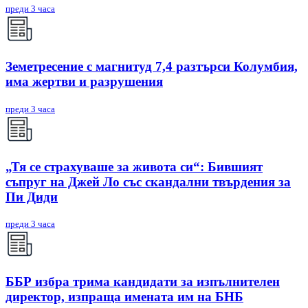
преди 3 часа
Земетресение с магнитуд 7,4 разтърси Колумбия,
има жертви и разрушения
преди 3 часа
„Тя се страхуваше за живота си“: Бившият
съпруг на Джей Ло със скандални твърдения за
Пи Диди
преди 3 часа
ББР избра трима кандидати за изпълнителен
директор, изпраща имената им на БНБ