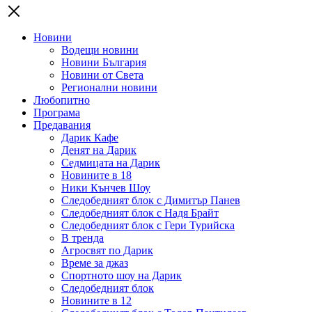
Новини
Водещи новини
Новини България
Новини от Света
Регионални новини
Любопитно
Програма
Предавания
Дарик Кафе
Денят на Дарик
Седмицата на Дарик
Новините в 18
Ники Кънчев Шоу
Следобедният блок с Димитър Панев
Следобедният блок с Надя Брайт
Следобедният блок с Гери Турийска
В тренда
Агросвят по Дарик
Време за джаз
Спортното шоу на Дарик
Следобедният блок
Новините в 12