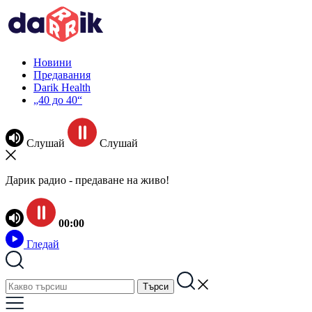
Новини
Предавания
Darik Health
„40 до 40“
Слушай
Слушай
Дарик радио - предаване на живо!
00:00
Гледай