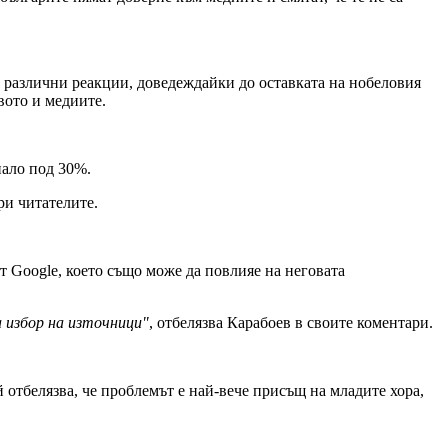
 различни реакции, доведеждайки до оставката на нобеловия
вото и медиите.
нало под 30%.
ри читателите.
от Google, което също може да повлияе на неговата
а избор на източници"
, отбелязва Карабоев
в своите коментари.
й отбелязва, че проблемът е най-вече присъщ на младите хора,