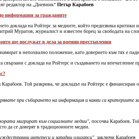
ият редактор на „Дневник“
Петър Карабоев
до информация за гражданите
ето доклада на Ройтерс за медиите, който предизвика критики и
митрий Муратов, журналист и известен борец за свободата на сло
оито ще послужат в дела за военни престъпления
 намират в непохвално положение, като доверието към тях е пад
а свързани с доклада на Ройтерс и създаването на впечатление п
ас?
а Карабоев. Той разкрива, че докладът на Ройтерс е финансиран 
верявате при събирането на информация и какви са критериите з
, хората мигрират
към социалните медии"
, посочва Карабоев. То
сто да се доверят в традиционните медии.
чуждестранни интереси и западни олигарси",
заключи Карабоев