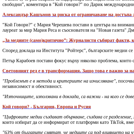
свободни", коментира в "Кой говори?" по Дарик международн
Александър Кашъмов за риска от ограничаване на достъпа 
"Кой Говори?" с Мария Черешева постави в центъра на внимани
лауреат за мир Мария Реса и съоснователя на "Новая газета" Д
„За медиите (само)критично”: Журналисти събират факти, к
Според доклада на Института "Ройтерс", българските медии се
Петър Карабоев постави фокус върху няколко проблема, които с
Световният ред е в трансформация. Защо това е важно за н
"Проблемът е в метода и критериите на изчисляване"
, посочв
независимост и обективност.
"Източниците, използвани в доклада, са важни - на кого се до
Кой говори? - България, Европа и Русия
"Цифровите медии създават объркване, създава се разделение
които избират да се информират от платформи като TikTok, вме
"63% от българите смятат, че медиите са под влиянието на 