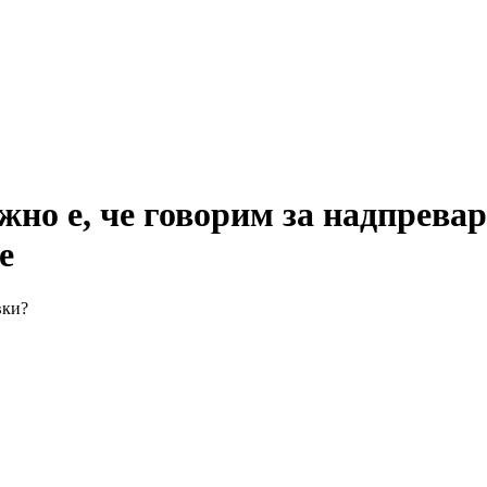
но е, че говорим за надпревар
е
вки?