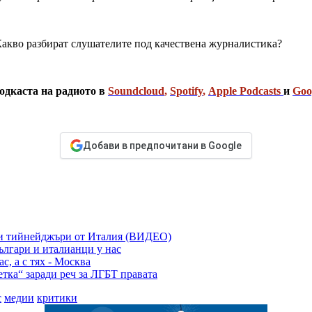
 Какво разбират слушателите под качествена журналистика?
одкаста на радиото в
Soundcloud
,
Spotify
,
Apple Podcasts
и
Goo
Добави в предпочитани в Google
ски тийнейджъри от Италия (ВИДЕО)
ългари и италианци у нас
с, а с тях - Москва
тка“ заради реч за ЛГБТ правата
с
медии
критики