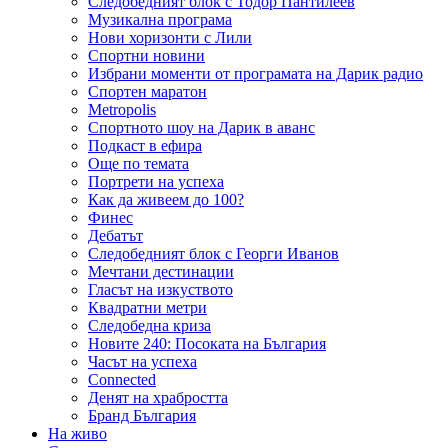
Следобедният блок с Тодор Пантилеев
Музикална програма
Нови хоризонти с Лили
Спортни новини
Избрани моменти от програмата на Дарик радио
Спортен маратон
Metropolis
Спортното шоу на Дарик в аванс
Подкаст в ефира
Още по темата
Портрети на успеха
Как да живеем до 100?
Финес
Дебатът
Следобедният блок с Георги Иванов
Мечтани дестинации
Гласът на изкуството
Квадратни метри
Следобедна криза
Новите 240: Посоката на България
Часът на успеха
Connected
Денят на храбростта
Бранд България
На живо