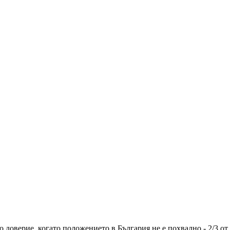
 доверие, когато положението в България не е похвално - 2/3 от 