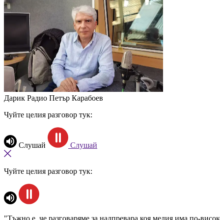
Дарик Радио
Петър Карабоев
Чуйте целия разговор тук:
Слушай
Слушай
Чуйте целия разговор тук:
"Тъжно е, че разговаряме за надпревара коя медия има по-високо