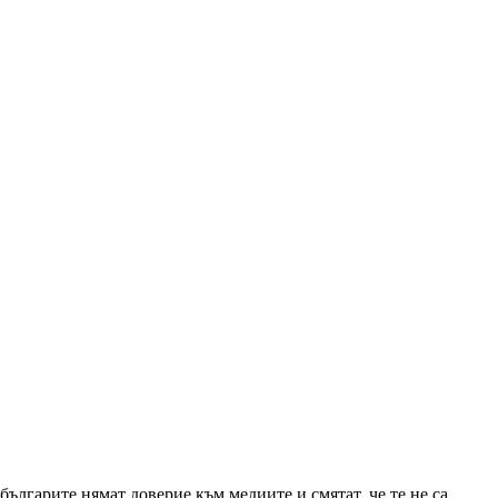
българите нямат доверие към медиите и смятат, че те не са