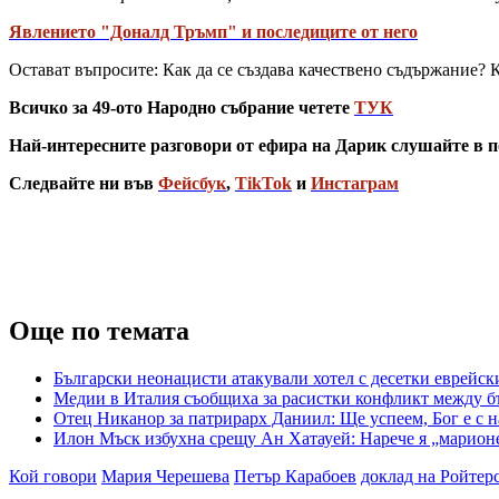
Явлението "Доналд Тръмп" и последиците от него
Остават въпросите: Как да се създава качествено съдържание?
Всичко за 49-ото Народно събрание четете
ТУК
Най-интересните разговори от ефира на Дарик слушайте в п
Следвайте ни във
Фейсбук
,
TikTok
и
Инстаграм
Още по темата
Български неонацисти атакували хотел с десетки еврей
Медии в Италия съобщиха за расистки конфликт между б
Отец Никанор за патрирарх Даниил: Ще успеем, Бог е с на
Илон Мъск избухна срещу Ан Хатауей: Нарече я „марионе
Кой говори
Мария Черешева
Петър Карабоев
доклад на Ройтер