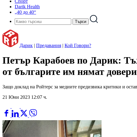
Спорт
Darik Health
„40 до 40“
Дарик
|
Предавания
|
Кой Говори?
Петър Карабоев по Дарик: Тъж
от българите им нямат довери
Защо доклад на Ройтерс за медиите предизвика критики и оста
21 Юни 2023 12:07 ч.