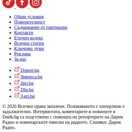
Общи условия
Поверителност
Съдържание от партньори
Контакти
Етичен кодекс
Всички статии
Ключови думи
Реклама
За нас
Dsport.bg
9meseca.bg
Idei.bg
Dbr.bg
Agri.bg
© 2026 Всички права запазени. Позоваването с хиперлинк е
задължително. Интервютата, коментарите и новините в
Darik.bg са подготвени с помощта на репортерите на Дарик
Радио и новинарските емисии на радиото. Снимки: Дарик
Радио.