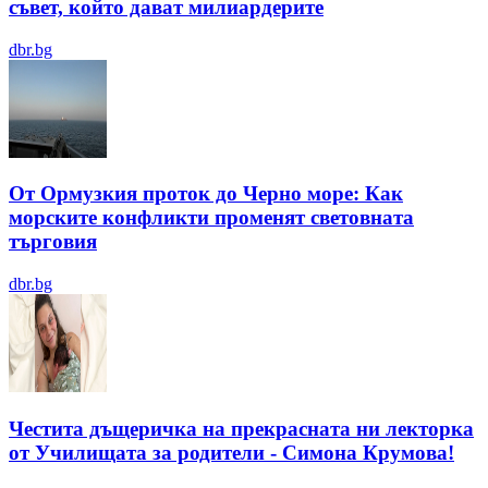
съвет, който дават милиардерите
dbr.bg
От Ормузкия проток до Черно море: Как
морските конфликти променят световната
търговия
dbr.bg
Честита дъщеричка на прекрасната ни лекторка
от Училищата за родители - Симона Крумова!