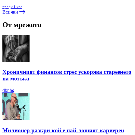
преди 1 час
Всички
От мрежата
Хроничният финансов стрес ускорява стареенето
на мозъка
dbr.bg
Милионер разкри кой е най-лошият кариерен