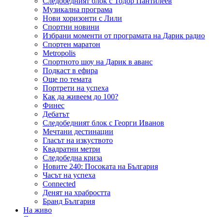
Следобедният блок с Тодор Пантилеев
Музикална програма
Нови хоризонти с Лили
Спортни новини
Избрани моменти от програмата на Дарик радио
Спортен маратон
Metropolis
Спортното шоу на Дарик в аванс
Подкаст в ефира
Още по темата
Портрети на успеха
Как да живеем до 100?
Финес
Дебатът
Следобедният блок с Георги Иванов
Мечтани дестинации
Гласът на изкуството
Квадратни метри
Следобедна криза
Новите 240: Посоката на България
Часът на успеха
Connected
Денят на храбростта
Бранд България
На живо