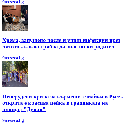
9meseca.bg
Хрема, запушено носле и ушни инфекции през
лятотo - какво трябва да знае всеки родител
9meseca.bg
Пеперудени крила за кърмещите майки в Русе -
открита е красива пейка в градинката на
площад "Дунав"
9meseca.bg