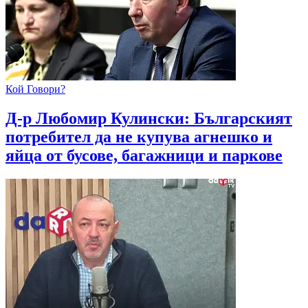
Кой Говори?
Д-р Любомир Кулински: Българският
потребител да не купува агнешко и
яйца от бусове, багажници и паркове