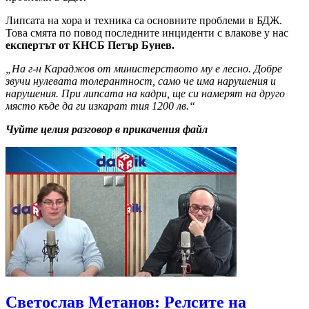
Липсата на хора и техника са основните проблеми в БДЖ.
Това смята по повод последните инциденти с влакове у нас
експертът от КНСБ Петър Бунев.
„На г-н Караджов от министерството му е лесно. Добре
звучи нулевата толерантност, само че има нарушения и
нарушения. При липсата на кадри, ще си намерят на друго
място къде да ги изкарат тия 1200 лв.“
Чуйте целия разговор в прикачения файл
Светослав Метанов: Релсите на