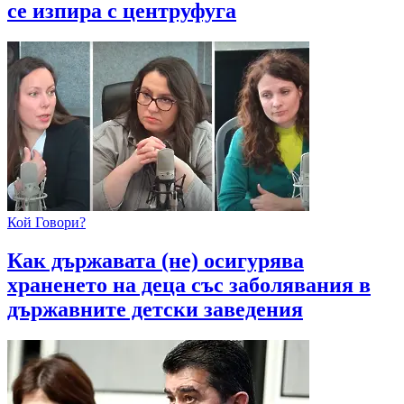
се изпира с центруфуга
Кой Говори?
Как държавата (не) осигурява
храненето на деца със заболявания в
държавните детски заведения