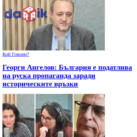
Кой Говори?
Георги Ангелов: България е податлива
на руска пропаганда заради
историческите връзки