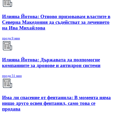
Илияна Йотова: Отново призовавам властите в
Северна Македония да съдействат за лечението
на Ива Михайлова
преди 9 мин
Илияна Йотова: Държавата да подпомогне
компаниите за дронове и антидрон системи
преди 51 мин
Има ли спасение от фентанила: В момента няма
нищо друго освен фентанил, само това се
продава