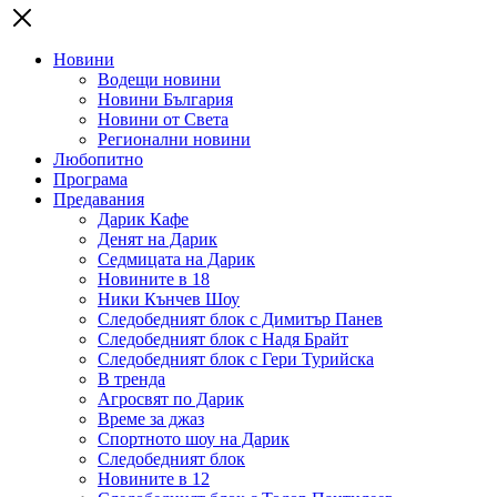
Новини
Водещи новини
Новини България
Новини от Света
Регионални новини
Любопитно
Програма
Предавания
Дарик Кафе
Денят на Дарик
Седмицата на Дарик
Новините в 18
Ники Кънчев Шоу
Следобедният блок с Димитър Панев
Следобедният блок с Надя Брайт
Следобедният блок с Гери Турийска
В тренда
Агросвят по Дарик
Време за джаз
Спортното шоу на Дарик
Следобедният блок
Новините в 12