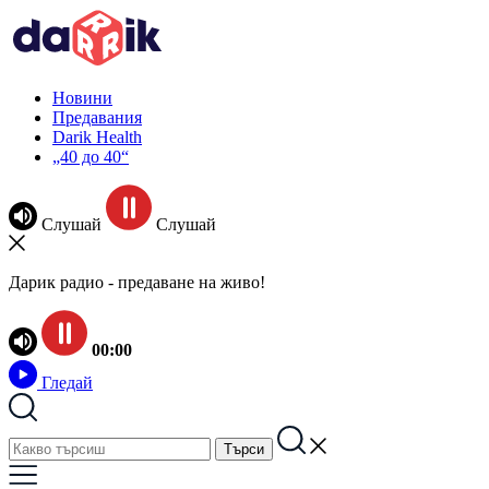
Новини
Предавания
Darik Health
„40 до 40“
Слушай
Слушай
Дарик радио - предаване на живо!
00:00
Гледай