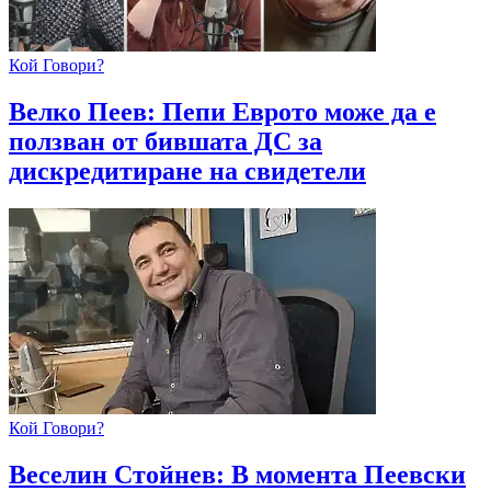
Кой Говори?
Велко Пеев: Пепи Еврото може да е
ползван от бившата ДС за
дискредитиране на свидетели
Кой Говори?
Веселин Стойнев: В момента Пеевски