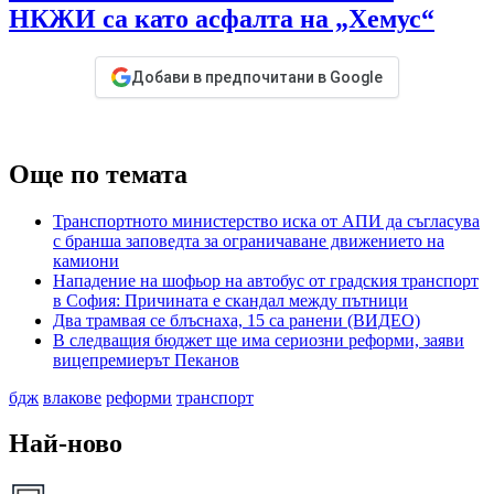
НКЖИ са като асфалта на „Хемус“
Добави в предпочитани в Google
Още по темата
Транспортното министерство иска от АПИ да съгласува
с бранша заповедта за ограничаване движението на
камиони
Нападение на шофьор на автобус от градския транспорт
в София: Причината е скандал между пътници
Два трамвая се блъснаха, 15 са ранени (ВИДЕО)
В следващия бюджет ще има сериозни реформи, заяви
вицепремиерът Пеканов
бдж
влакове
реформи
транспорт
Най-ново