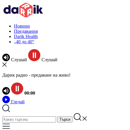
Новини
Предавания
Darik Health
„40 до 40“
Слушай
Слушай
Дарик радио - предаване на живо!
00:00
Гледай