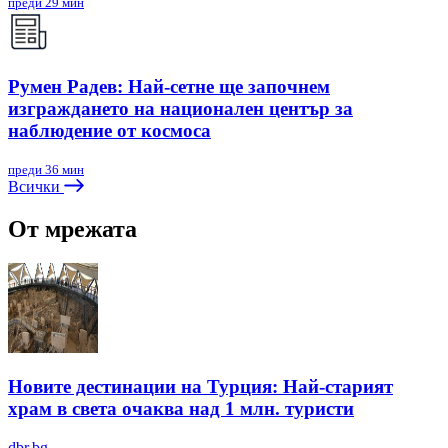
преди 29 мин
Румен Радев: Най-сетне ще започнем
изграждането на национален център за
наблюдение от космоса
преди 36 мин
Всички
От мрежата
Новите дестинации на Турция: Най-старият
храм в света очаква над 1 млн. туристи
dbr.bg