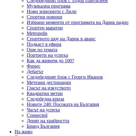
Следобедният блок с Тодор Пантилеев
Музикална програма
Нови хоризонти с Лили
Спортни новини
Избрани моменти от програмата на Дарик радио
Спортен маратон
Metropolis
Спортното шоу на Дарик в аванс
Подкаст в ефира
Още по темата
Портрети на успеха
Как да живеем до 100?
Финес
Дебатът
Следобедният блок с Георги Иванов
Мечтани дестинации
Гласът на изкуството
Квадратни метри
Следобедна криза
Новите 240: Посоката на България
Часът на успеха
Connected
Денят на храбростта
Бранд България
На живо