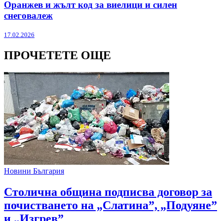
Оранжев и жълт код за виелици и силен
снеговалеж
17.02.2026
ПРОЧЕТЕТЕ ОЩЕ
Новини България
Столична община подписва договор за
почистването на „Слатина”, „Подуяне”
и „Изгрев”