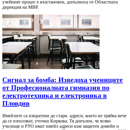
учебният процес е възстановен, допълниха от Областната
дирекция на МВР.
Сигнал за бомба: Изведоха учениците
от Професионалната гимназия по
електротехника и електроника в
Пловдив
Имейлите са изпратени до стари адреси, които не трябва вече
да се използват, уточни Киркова. Тя допълни, че всяко
училище и РУО имат имейл адреси към защитен домейн и