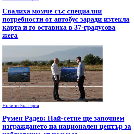
Свалиха момче със специални
потребности от автобус заради изтекла
карта и го оставиха в 37-градусова
жега
Новини България
Румен Радев: Най-сетне ще започнем
изграждането на национален център за