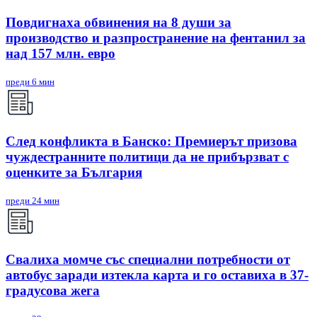
Повдигнаха обвинения на 8 души за
производство и разпространение на фентанил за
над 157 млн. евро
преди 6 мин
След конфликта в Банско: Премиерът призова
чуждестранните политици да не прибързват с
оценките за България
преди 24 мин
Свалиха момче със специални потребности от
автобус заради изтекла карта и го оставиха в 37-
градусова жега