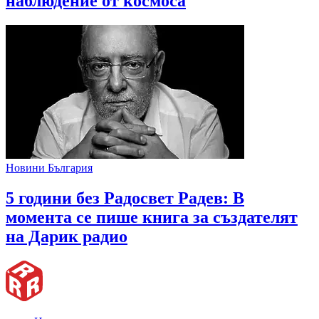
наблюдение от космоса
Новини България
5 години без Радосвет Радев: В
момента се пише книга за създателят
на Дарик радио