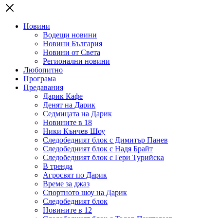
Новини
Водещи новини
Новини България
Новини от Света
Регионални новини
Любопитно
Програма
Предавания
Дарик Кафе
Денят на Дарик
Седмицата на Дарик
Новините в 18
Ники Кънчев Шоу
Следобедният блок с Димитър Панев
Следобедният блок с Надя Брайт
Следобедният блок с Гери Турийска
В тренда
Агросвят по Дарик
Време за джаз
Спортното шоу на Дарик
Следобедният блок
Новините в 12