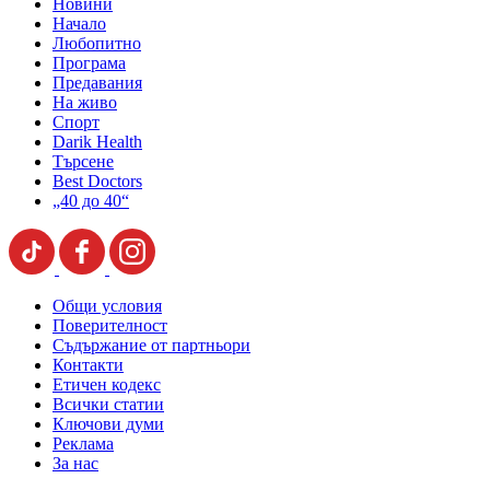
Новини
Начало
Любопитно
Програма
Предавания
На живо
Спорт
Darik Health
Търсене
Best Doctors
„40 до 40“
Общи условия
Поверителност
Съдържание от партньори
Контакти
Етичен кодекс
Всички статии
Ключови думи
Реклама
За нас