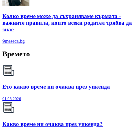
Колко време може да съхраняваме кърмата -
важните правила, които всеки родител трябва да
знае
9meseca.bg
Времето
Ето какво време ни очаква през уикенда
01.08.2026
Какво време ни очаква през уикенда?