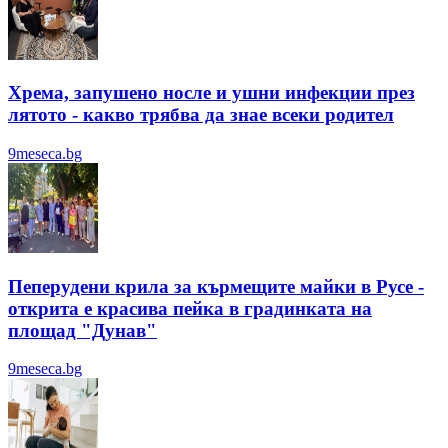
Хрема, запушено носле и ушни инфекции през
лятотo - какво трябва да знае всеки родител
9meseca.bg
Пеперудени крила за кърмещите майки в Русе -
открита е красива пейка в градинката на
площад "Дунав"
9meseca.bg