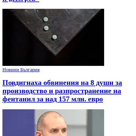
Новини България
Повдигнаха обвинения на 8 души за
производство и разпространение на
фентанил за над 157 млн. евро