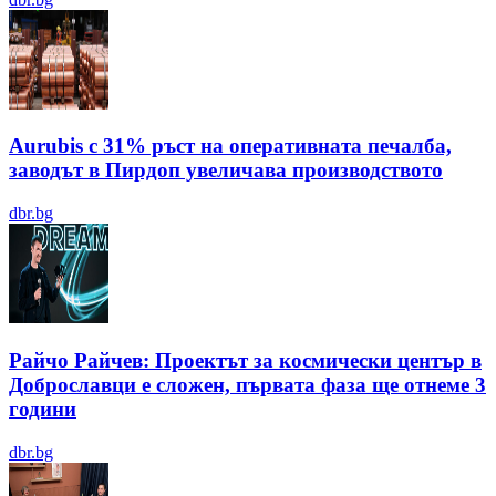
Aurubis с 31% ръст на оперативната печалба,
заводът в Пирдоп увеличава производството
dbr.bg
Райчо Райчев: Проектът за космически център в
Доброславци е сложен, първата фаза ще отнеме 3
години
dbr.bg