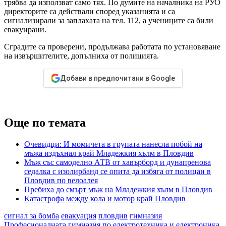
трябва да използват само тях. По думите на началника на РУО
директорите са действали според указанията и са
сигнализирали за заплахата на тел. 112, а учениците са били
евакуирани.
Сградите са проверени, продължава работата по установяване
на извършителите, допълниха от полицията.
Добави в предпочитани в Google
Още по темата
Очевидци: И момичета в групата нанесла побой на
мъжа издъхнал край Младежкия хълм в Пловдив
Мъж със самоделно АТВ от хавърборд и дунапренова
седалка с изолирбанд се опита да избяга от полицаи в
Пловдив по велоалея
Пребиха до смърт мъж на Младежкия хълм в Пловдив
Катастрофа между кола и мотор край Пловдив
сигнал за бомба
евакуация
пловдив
гимназия
Професионалната гимназия по електротехника и електроника