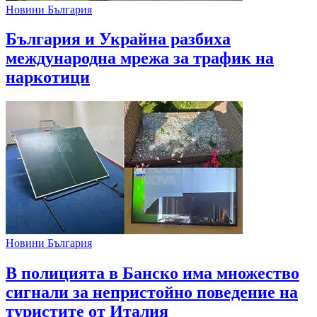
Новини България
България и Украйна разбиха
международна мрежа за трафик на
наркотици
Новини България
В полицията в Банско има множество
сигнали за непристойно поведение на
туристите от Италия