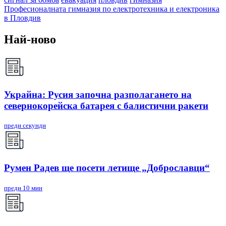
Професионалната гимназия по електротехника и електроника
в Пловдив
Най-ново
Украйна: Русия започна разполагането на
севернокорейска батарея с балистични ракети
преди секунди
Румен Радев ще посети летище „Доброславци“
преди 10 мин