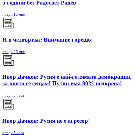
5 години без Радосвет Радев
преди 16 мин
И в четвъртък: Внимание горещо!
преди 26 мин
Явор Дачков: Русия е най-голямата демокрация,
за която се сещам! Путин има 80% подкрепа!
преди 5 часа
Явор Дачков: Русия не е агресор!
преди 5 часа