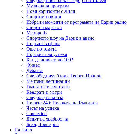
Следобедният блок с Тодор Пантилеев
Музикална програма
Нови хоризонти с Лили
Спортни новини
Избрани моменти от програмата на Дарик радио
Спортен маратон
Metropolis
Спортното шоу на Дарик в аванс
Подкаст в ефира
Още по темата
Портрети на успеха
Как да живеем до 100?
Финес
Дебатът
Следобедният блок с Георги Иванов
Мечтани дестинации
Гласът на изкуството
Квадратни метри
Следобедна криза
Новите 240: Посоката на България
Часът на успеха
Connected
Денят на храбростта
Бранд България
На живо