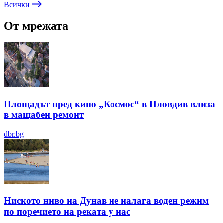
Всички
От мрежата
Площадът пред кино „Космос“ в Пловдив влиза
в мащабен ремонт
dbr.bg
Ниското ниво на Дунав не налага воден режим
по поречието на реката у нас