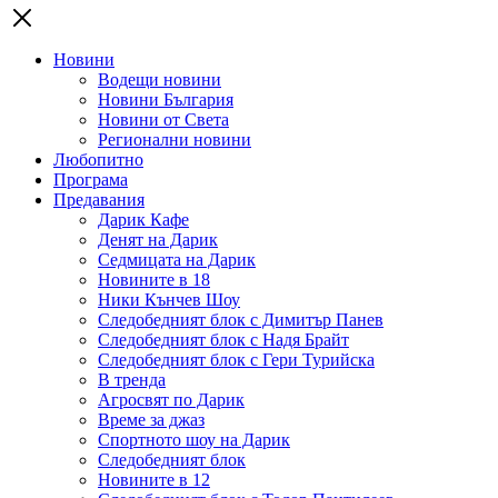
Новини
Водещи новини
Новини България
Новини от Света
Регионални новини
Любопитно
Програма
Предавания
Дарик Кафе
Денят на Дарик
Седмицата на Дарик
Новините в 18
Ники Кънчев Шоу
Следобедният блок с Димитър Панев
Следобедният блок с Надя Брайт
Следобедният блок с Гери Турийска
В тренда
Агросвят по Дарик
Време за джаз
Спортното шоу на Дарик
Следобедният блок
Новините в 12