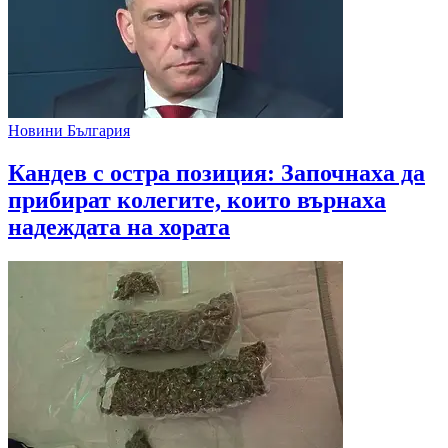
Новини България
Кандев с остра позиция: Започнаха да
прибират колегите, които върнаха
надеждата на хората