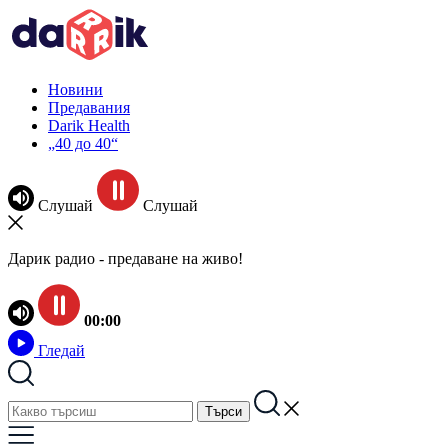
Новини
Предавания
Darik Health
„40 до 40“
Слушай
Слушай
Дарик радио - предаване на живо!
00:00
Гледай