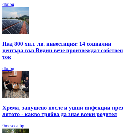
dbr.bg
Над 800 хил. лв. инвестиция: 14 социални
центъра във Видин вече произвеждат собствен
ток
dbr.bg
Хрема, запушено носле и ушни инфекции през
лятотo - какво трябва да знае всеки родител
9meseca.bg