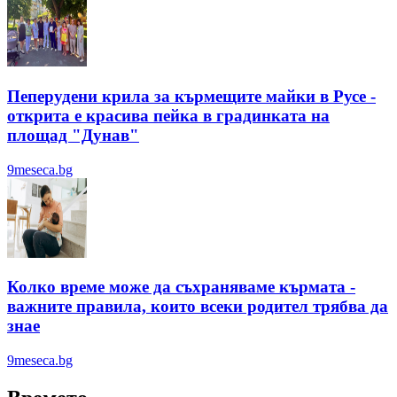
Пеперудени крила за кърмещите майки в Русе -
открита е красива пейка в градинката на
площад "Дунав"
9meseca.bg
Колко време може да съхраняваме кърмата -
важните правила, които всеки родител трябва да
знае
9meseca.bg