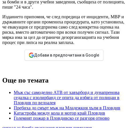
за бомби и в други учебни заведения, съобщиха от полицията,
пише "24 часа".
Изданието припомня, че след поредица от инциденти, МВР и
държавните органи промениха процедурата, като установиха,
че евакуация се предприема само след конкретна оценка на
риска, вместо автоматично при всеки получен сигнал. Тази
мярка има за цел да ограничи дезорганизацията на учебния
процес при липса на реална заплаха.
Добави в предпочитани в Google
Още по темата
Мъж със самоделно АТВ от хавърборд и дунапренова
седалка с изолирбанд се опита да избяга от полицаи в
Пловдив по велоалея
Пребиха до смърт мъж на Младежкия хълм в Пловдив
Катастрофа между кола и мотор край Пловдив
Големият пожар в Пловдивско се разгоря отново
сигнал за бомба
евакуация
пловдив
гимназия