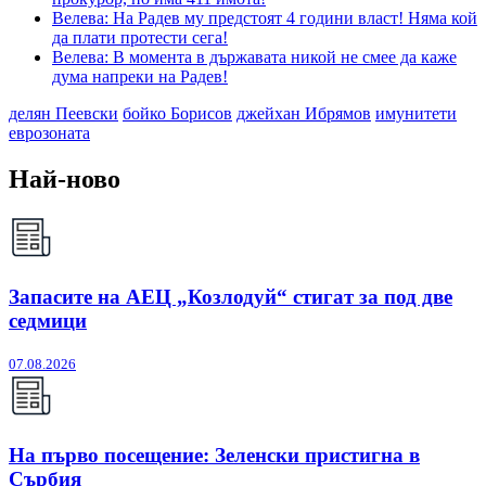
Велева: На Радев му предстоят 4 години власт! Няма кой
да плати протести сега!
Велева: В момента в държавата никой не смее да каже
дума напреки на Радев!
делян Пеевски
бойко Борисов
джейхан Ибрямов
имунитети
еврозоната
Най-ново
Запасите на АЕЦ „Козлодуй“ стигат за под две
седмици
07.08.2026
На първо посещение: Зеленски пристигна в
Сърбия