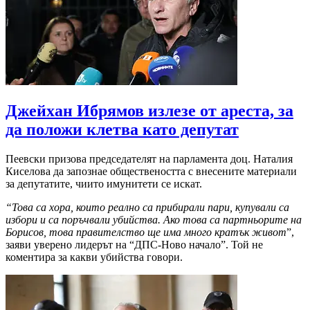
Джейхан Ибрямов излезе от ареста, за
да положи клетва като депутат
Пеевски призова председателят на парламента доц. Наталия
Киселова да запознае обществеността с внесените материали
за депутатите, чиито имунитети се искат.
“Това са хора, които реално са прибирали пари, купували са
избори и са поръчвали убийства. Ако това са партньорите на
Борисов, това правителство ще има много кратък живот
”,
заяви уверено лидерът на “ДПС-Ново начало”. Той не
коментира за какви убийства говори.