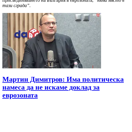
присъединяването на България в еврозоната,
“няма място в
тази сграда”.
Мартин Димитров: Има политическа
намеса да не искаме доклад за
еврозоната