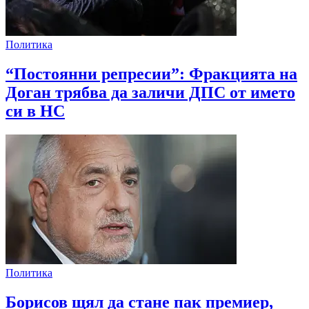
Политика
“Постоянни репресии”: Фракцията на
Доган трябва да заличи ДПС от името
си в НС
Политика
Борисов щял да стане пак премиер,