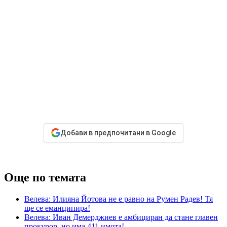
Добави в предпочитани в Google
Още по темата
Велева: Илияна Йотова не е равно на Румен Радев! Тя
ще се еманципира!
Велева: Иван Демерджиев е амбициран да стане главен
прокурор, но има 411 имота!