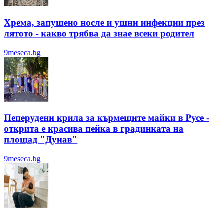
Хрема, запушено носле и ушни инфекции през
лятотo - какво трябва да знае всеки родител
9meseca.bg
Пеперудени крила за кърмещите майки в Русе -
открита е красива пейка в градинката на
площад "Дунав"
9meseca.bg