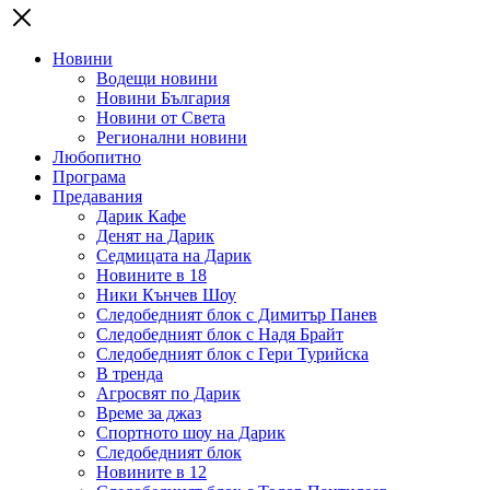
Новини
Водещи новини
Новини България
Новини от Света
Регионални новини
Любопитно
Програма
Предавания
Дарик Кафе
Денят на Дарик
Седмицата на Дарик
Новините в 18
Ники Кънчев Шоу
Следобедният блок с Димитър Панев
Следобедният блок с Надя Брайт
Следобедният блок с Гери Турийска
В тренда
Агросвят по Дарик
Време за джаз
Спортното шоу на Дарик
Следобедният блок
Новините в 12