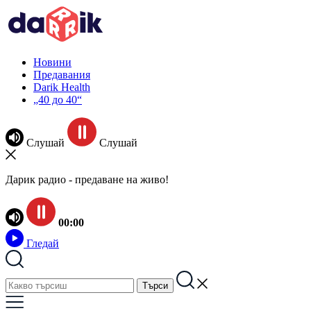
Новини
Предавания
Darik Health
„40 до 40“
Слушай
Слушай
Дарик радио - предаване на живо!
00:00
Гледай