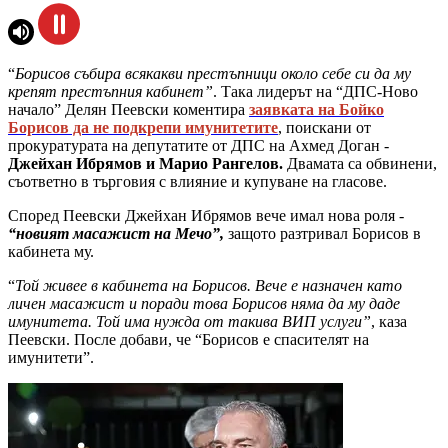
“
Борисов събира всякакви престъпници около себе си да му
крепят престъпния кабинет”
. Така лидерът на “ДПС-Ново
начало” Делян Пеевски коментира
заявката на Бойко
Борисов да не подкрепи имунитетите
, поискани от
прокуратурата на депутатите от ДПС на Ахмед Доган -
Джейхан Ибрямов и Марио Рангелов.
Двамата са обвинени,
съответно в търговия с влияние и купуване на гласове.
Според Пеевски Джейхан Ибрямов вече имал нова роля -
“новият масажист на Мечо”,
защото разтривал Борисов в
кабинета му.
“
Той живее в кабинета на Борисов. Вече е назначен като
личен масажист и поради това Борисов няма да му даде
имунитета. Той има нужда от такива ВИП услуги”
, каза
Пеевски. После добави, че “Борисов е спасителят на
имунитети”.