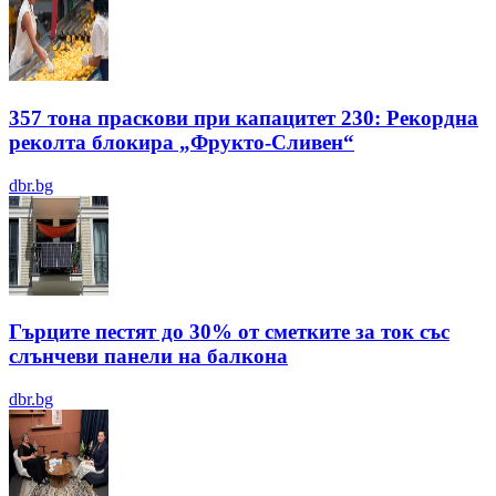
357 тона праскови при капацитет 230: Рекордна
реколта блокира „Фрукто-Сливен“
dbr.bg
Гърците пестят до 30% от сметките за ток със
слънчеви панели на балкона
dbr.bg