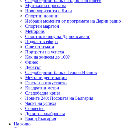
Следобедният блок с Тодор Пантилеев
Музикална програма
Нови хоризонти с Лили
Спортни новини
Избрани моменти от програмата на Дарик радио
Спортен маратон
Metropolis
Спортното шоу на Дарик в аванс
Подкаст в ефира
Още по темата
Портрети на успеха
Как да живеем до 100?
Финес
Дебатът
Следобедният блок с Георги Иванов
Мечтани дестинации
Гласът на изкуството
Квадратни метри
Следобедна криза
Новите 240: Посоката на България
Часът на успеха
Connected
Денят на храбростта
Бранд България
На живо