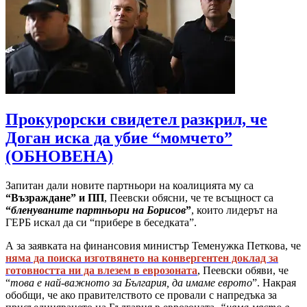
Прокурорски свидетел разкрил, че
Доган иска да убие “момчето”
(ОБНОВЕНА)
Запитан дали новите партньори на коалицията му са
“Възраждане” и ПП
, Пеевски обясни, че те всъщност са
“
бленуваните партньори на Борисов
”
, които лидерът на
ГЕРБ искал да си “прибере в беседката”.
А за заявката на финансовия министър Теменужка Петкова, че
няма да поиска изготвянето на конвергентен доклад за
готовността ни да влезем в еврозоната
, Пеевски обяви, че
“
това е най-важното за България, да имаме еврото
”. Накрая
обобщи, че ако правителството се провали с напредъка за