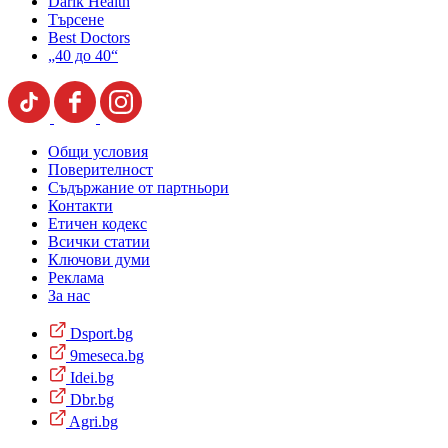
Darik Health
Търсене
Best Doctors
„40 до 40“
Общи условия
Поверителност
Съдържание от партньори
Контакти
Етичен кодекс
Всички статии
Ключови думи
Реклама
За нас
Dsport.bg
9meseca.bg
Idei.bg
Dbr.bg
Agri.bg