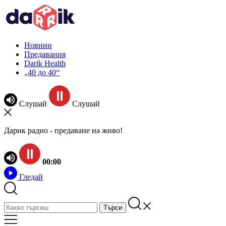
Новини
Предавания
Darik Health
„40 до 40“
Слушай
Слушай
Дарик радио - предаване на живо!
00:00
Гледай