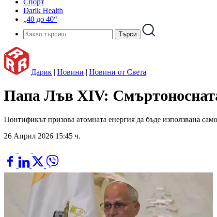
Спорт
Darik Health
„40 до 40“
Дарик
|
Новини
|
Новини от Света
Папа Лъв XIV: Смъртоносната
Понтификът призова атомната енергия да бъде използвана само
26 Април 2026 15:45 ч.