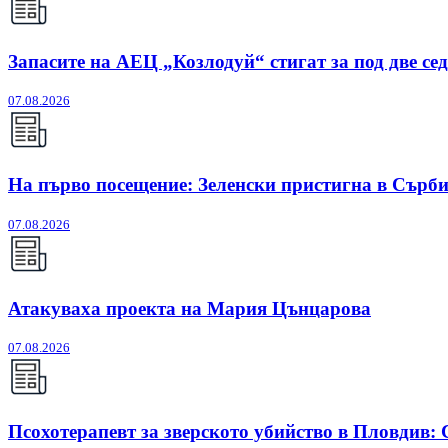
Запасите на АЕЦ „Козлодуй“ стигат за под две се
07.08.2026
На първо посещение: Зеленски пристигна в Сърб
07.08.2026
Атакуваха проекта на Мария Цънцарова
07.08.2026
Псохотерапевт за зверското убийство в Пловдив: