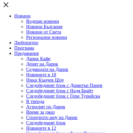
Новини
Водещи новини
Новини България
Новини от Света
Регионални новини
Любопитно
Програма
Предавания
Дарик Кафе
Денят на Дарик
Седмицата на Дарик
Новините в 18
Ники Кънчев Шоу
Следобедният блок с Димитър Панев
Следобедният блок с Надя Брайт
Следобедният блок с Гери Турийска
В тренда
Агросвят по Дарик
Време за джаз
Спортното шоу на Дарик
Следобедният блок
Новините в 12