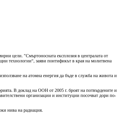
 мирни цели. "Смъртоносната експлозия в централата от
мощни технологии“, заяви понтификът в края на молитвена
 използване на атомна енергия да бъде в служба на живота и
орията. В доклад на ООН от 2005 г. броят на потвърдените и
равителствени организации и институции посочват дори по-
оки нива на радиация.