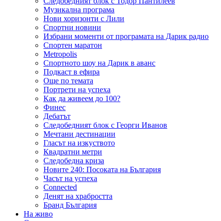
Следобедният блок с Тодор Пантилеев
Музикална програма
Нови хоризонти с Лили
Спортни новини
Избрани моменти от програмата на Дарик радио
Спортен маратон
Metropolis
Спортното шоу на Дарик в аванс
Подкаст в ефира
Още по темата
Портрети на успеха
Как да живеем до 100?
Финес
Дебатът
Следобедният блок с Георги Иванов
Мечтани дестинации
Гласът на изкуството
Квадратни метри
Следобедна криза
Новите 240: Посоката на България
Часът на успеха
Connected
Денят на храбростта
Бранд България
На живо