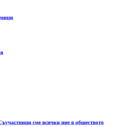
дмици
ия
 Съучастници сме всички ние в обществото