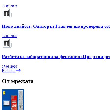
07.08.2026
Ново двайсет: Одиторът Главчев ще проверява себ
07.08.2026
Разбитата лаборатория за фентанил: Предстои ре
07.08.2026
Всички
От мрежата