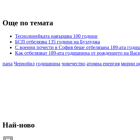
Още по темата
Теснолинейката навършва 100 години
БСП отбелязва 135 години на Бузлуджа
С военни почести в София беше отбелязана 189-ата годи
Как отбелязват 189-ата годишнина от рождението на Васи
папа
Чернобил
годишнина
човечество
атомна енергия
мирни ц
Най-ново