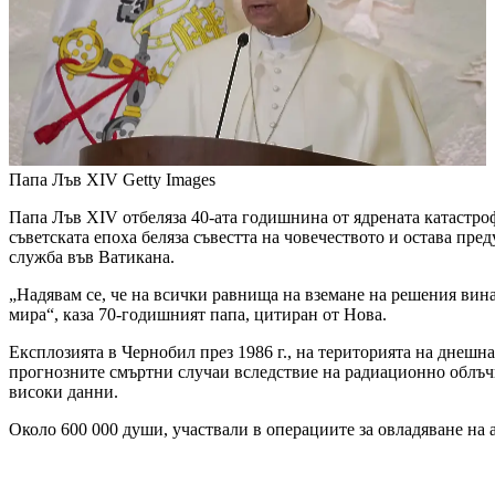
Папа Лъв XIV
Getty Images
Папа Лъв XIV отбеляза 40-ата годишнина от ядрената катастроф
съветската епоха беляза съвестта на човечеството и остава пр
служба във Ватикана.
„Надявам се, че на всички равнища на вземане на решения вина
мира“, каза 70-годишният папа, цитиран от Нова.
Експлозията в Чернобил през 1986 г., на територията на днешна
прогнозните смъртни случаи вследствие на радиационно облъчв
високи данни.
Около 600 000 души, участвали в операциите за овладяване на 