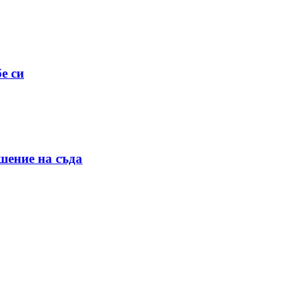
е си
шение на съда