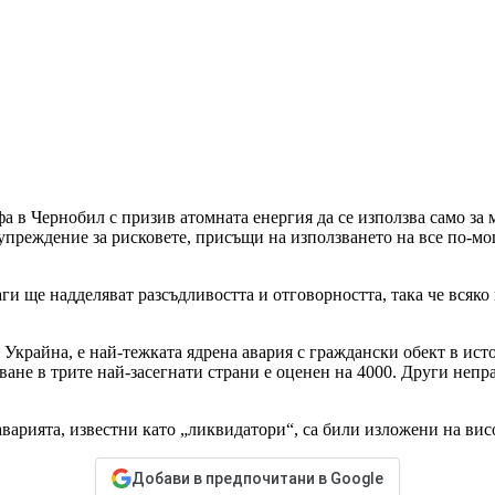
а в Чернобил с призив атомната енергия да се използва само за
едупреждение за рисковете, присъщи на използването на все по-
ги ще надделяват разсъдливостта и отговорността, така че всяко
 Украйна, е най-тежката ядрена авария с граждански обект в ист
ане в трите най-засегнати страни е оценен на 4000. Други неп
аварията, известни като „ликвидатори“, са били изложени на вис
Добави в предпочитани в Google