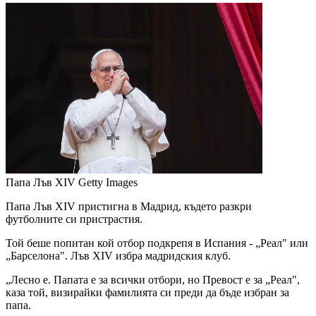
Папа Лъв XIV
Getty Images
Папа Лъв XIV пристигна в Мадрид, където разкри
футболните си пристрастия.
Той беше попитан кой отбор подкрепя в Испания - „Реал" или
„Барселона". Лъв XIV избра мадридския клуб.
„Лесно е. Папата е за всички отбори, но Превост е за „Реал",
каза той, визирайки фамилията си преди да бъде избран за
папа.