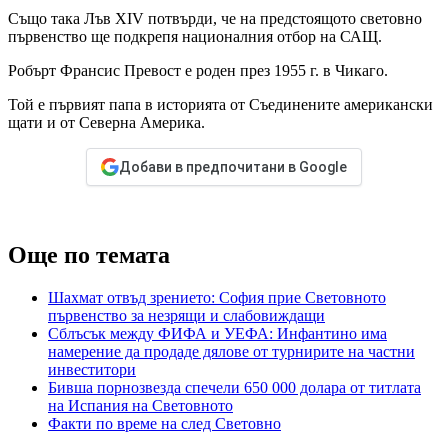
Също така Лъв XIV потвърди, че на предстоящото световно
първенство ще подкрепя националния отбор на САЩ.
Робърт Франсис Превост е роден през 1955 г. в Чикаго.
Той е първият папа в историята от Съединените американски
щати и от Северна Америка.
Добави в предпочитани в Google
Още по темата
Шахмат отвъд зрението: София прие Световното
първенство за незрящи и слабовиждащи
Сблъсък между ФИФА и УЕФА: Инфантино има
намерение да продаде дялове от турнирите на частни
инвеститори
Бивша порнозвезда спечели 650 000 долара от титлата
на Испания на Световното
Факти по време на след Световно