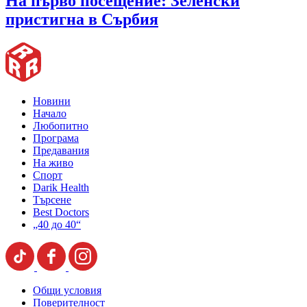
На първо посещение: Зеленски
пристигна в Сърбия
Новини
Начало
Любопитно
Програма
Предавания
На живо
Спорт
Darik Health
Търсене
Best Doctors
„40 до 40“
Общи условия
Поверителност