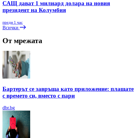
САЩ дават 1 милиард долара на новия
президент на Колумбия
преди 1 час
Всички
От мрежата
Бартерът се завръща като приложение: плащате
с времето си, вместо с пари
dbr.bg