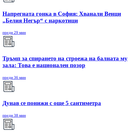
Напрегната гонка в София: Хванали Венци
„Белия Негър“ с наркотици
преди 29 мин
Тръмп за спирането на строежа на балната му
зала: Това е национален позор
преди 36 мин
Дунав се понижи с още 5 сантиметра
преди 38 мин