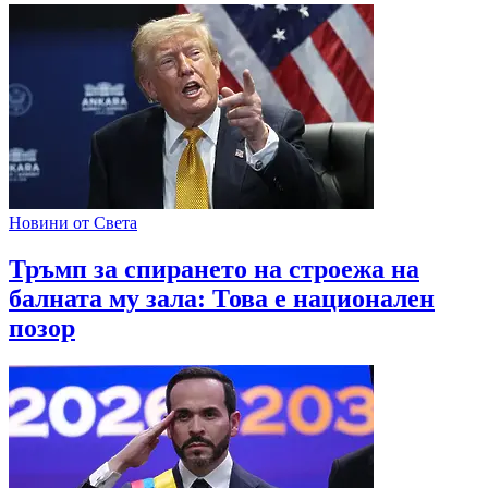
Новини от Света
Тръмп за спирането на строежа на
балната му зала: Това е национален
позор