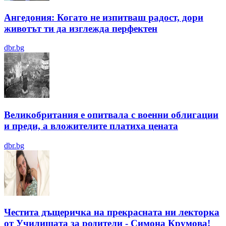
Ангедония: Когато не изпитваш радост, дори
животът ти да изглежда перфектен
dbr.bg
Великобритания е опитвала с военни облигации
и преди, а вложителите платиха цената
dbr.bg
Честита дъщеричка на прекрасната ни лекторка
от Училищата за родители - Симона Крумова!