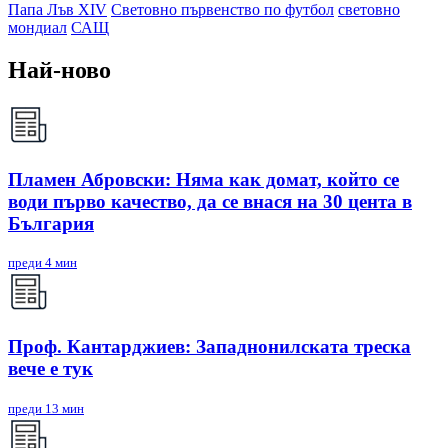
Папа Лъв XIV
Световно първенство по футбол
световно
мондиал
САЩ
Най-ново
Пламен Абровски: Няма как домат, който се
води първо качество, да се внася на 30 цента в
България
преди 4 мин
Проф. Кантарджиев: Западнонилската треска
вече е тук
преди 13 мин