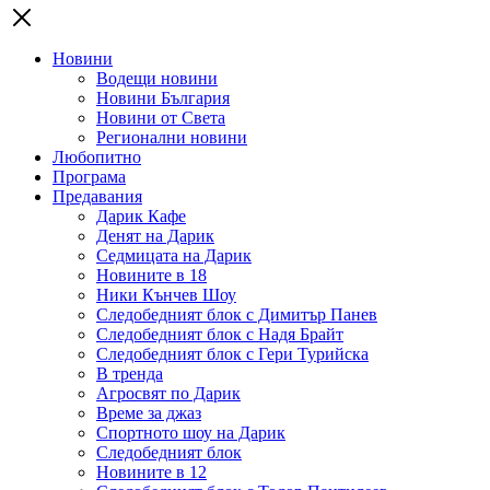
Новини
Водещи новини
Новини България
Новини от Света
Регионални новини
Любопитно
Програма
Предавания
Дарик Кафе
Денят на Дарик
Седмицата на Дарик
Новините в 18
Ники Кънчев Шоу
Следобедният блок с Димитър Панев
Следобедният блок с Надя Брайт
Следобедният блок с Гери Турийска
В тренда
Агросвят по Дарик
Време за джаз
Спортното шоу на Дарик
Следобедният блок
Новините в 12