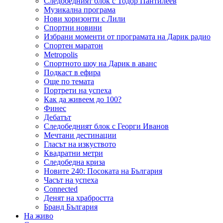
Следобедният блок с Тодор Пантилеев
Музикална програма
Нови хоризонти с Лили
Спортни новини
Избрани моменти от програмата на Дарик радио
Спортен маратон
Metropolis
Спортното шоу на Дарик в аванс
Подкаст в ефира
Още по темата
Портрети на успеха
Как да живеем до 100?
Финес
Дебатът
Следобедният блок с Георги Иванов
Мечтани дестинации
Гласът на изкуството
Квадратни метри
Следобедна криза
Новите 240: Посоката на България
Часът на успеха
Connected
Денят на храбростта
Бранд България
На живо