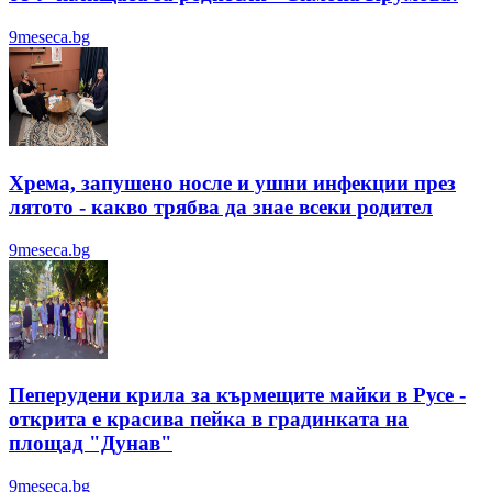
9meseca.bg
Хрема, запушено носле и ушни инфекции през
лятотo - какво трябва да знае всеки родител
9meseca.bg
Пеперудени крила за кърмещите майки в Русе -
открита е красива пейка в градинката на
площад "Дунав"
9meseca.bg