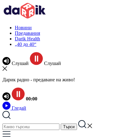
Новини
Предавания
Darik Health
„40 до 40“
Слушай
Слушай
Дарик радио - предаване на живо!
00:00
Гледай