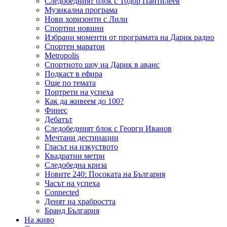
Следобедният блок с Тодор Пантилеев
Музикална програма
Нови хоризонти с Лили
Спортни новини
Избрани моменти от програмата на Дарик радио
Спортен маратон
Metropolis
Спортното шоу на Дарик в аванс
Подкаст в ефира
Още по темата
Портрети на успеха
Как да живеем до 100?
Финес
Дебатът
Следобедният блок с Георги Иванов
Мечтани дестинации
Гласът на изкуството
Квадратни метри
Следобедна криза
Новите 240: Посоката на България
Часът на успеха
Connected
Денят на храбростта
Бранд България
На живо