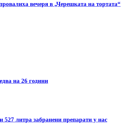
 провалиха вечеря в „Черешката на тортата“
едва на 26 години
 527 литра забранени препарати у нас