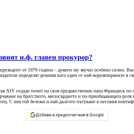
овият и.ф. главен прокурор?
президент от 1979 година – думите му звучат особено силно. Въ
юдатели определят режима като един от най-корумпираните в све
ъв XIV отдаде почит на своя предшественик папа Франциск по п
сърчаване на братството, милосърдието и по-приобщаващата роля 
тец. С нея той бележи и най-дългото пътуване в неговия понти
Добави в предпочитани в Google