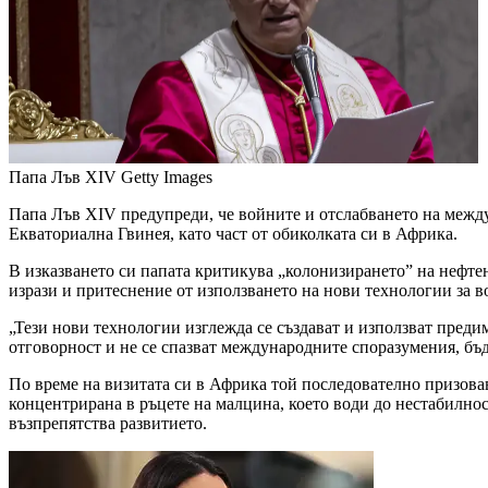
Папа Лъв XIV
Getty Images
Папа Лъв XIV предупреди, че войните и отслабването на между
Екваториална Гвинея, като част от обиколката си в Африка.
В изказването си папата критикува „колонизирането” на нефтен
изрази и притеснение от използването на нови технологии за в
„Тези нови технологии изглежда се създават и използват преди
отговорност и не се спазват международните споразумения, бъд
По време на визитата си в Африка той последователно призовав
концентрирана в ръцете на малцина, което води до нестабилнос
възпрепятства развитието.