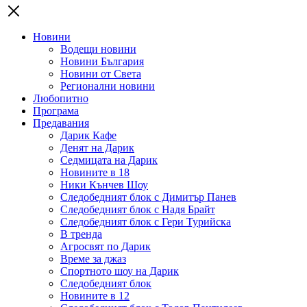
Новини
Водещи новини
Новини България
Новини от Света
Регионални новини
Любопитно
Програма
Предавания
Дарик Кафе
Денят на Дарик
Седмицата на Дарик
Новините в 18
Ники Кънчев Шоу
Следобедният блок с Димитър Панев
Следобедният блок с Надя Брайт
Следобедният блок с Гери Турийска
В тренда
Агросвят по Дарик
Време за джаз
Спортното шоу на Дарик
Следобедният блок
Новините в 12