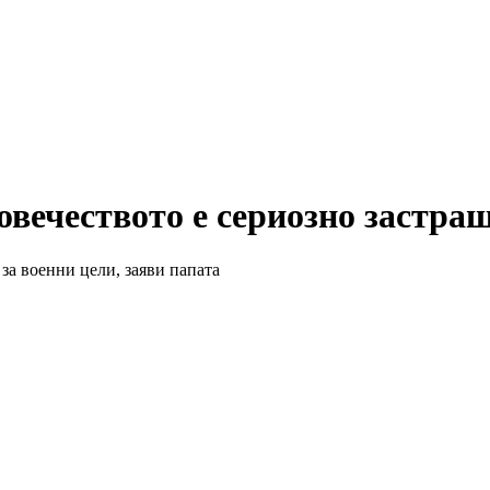
вечеството е сериозно застра
за военни цели, заяви папата