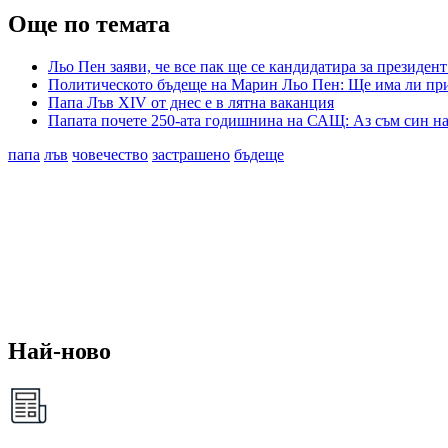
Още по темата
Льо Пен заяви, че все пак ще се кандидатира за президен
Политическото бъдеще на Марин Льо Пен: Ще има ли при
Папа Лъв ХІV от днес е в лятна ваканция
Папата почете 250-ата годишнина на САЩ: Аз съм син на
папа
лъв
човечество
застрашено
бъдеще
Най-ново