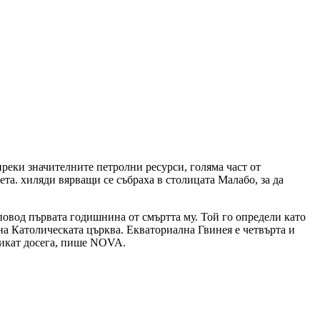
преки значителните петролни ресурси, голяма част от
та. хиляди вярващи се събраха в столицата Малабо, за да
овод първата годишнина от смъртта му. Той го определи като
на Католическата църква. Екваториална Гвинея е четвърта и
фикат досега, пише NOVA.