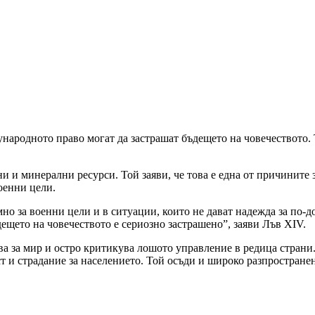
народното право могат да застрашат бъдещето на човечеството. 
и и минерални ресурси. Той заяви, че това е една от причините
оенни цели.
мно за военни цели и в ситуации, които не дават надежда за по-
ещето на човечеството е сериозно застрашено”, заяви Лъв XIV.
а за мир и остро критикува лошото управление в редица страни. 
т и страдание за населението. Той осъди и широко разпростране