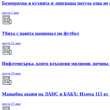
Безпорядък в кухнята и липсваща посуда едва не
преди 1 мин
Убиха с павета национал по футбол
преди 31 мин
Инфлуенсърка, която вдъхнови милиони, почина 
преди 34 мин
Мащабна акция на ДАНС и БАБХ: Иззеха 115 кг и
преди 37 мин