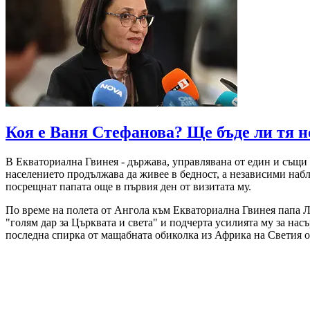
Коя е Ваня Стефанова? Ще бъде ли тя н
В Екваториална Гвинея - държава, управлявана от един и същи 
населението продължава да живее в бедност, а независими набл
посрещнат папата още в първия ден от визитата му.
По време на полета от Ангола към Екваториална Гвинея папа Л
"голям дар за Църквата и света" и подчерта усилията му за на
последна спирка от мащабната обиколка из Африка на Светия о