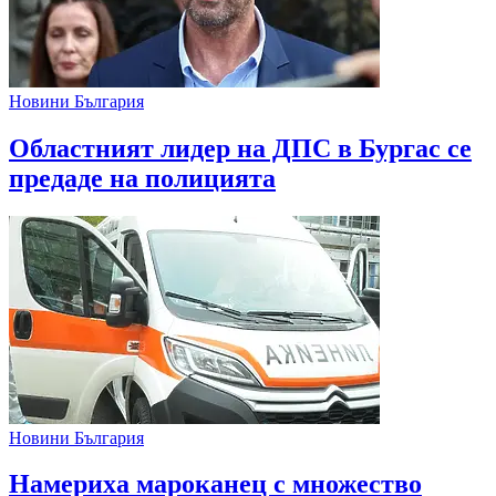
Новини България
Областният лидер на ДПС в Бургас се
предаде на полицията
Новини България
Намериха мароканец с множество