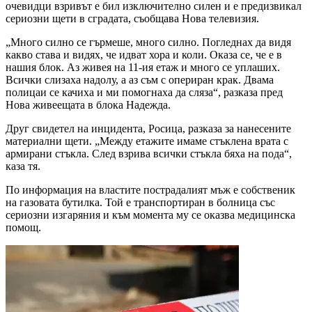
очевидци взривът е бил изключително силен и е предизвикал
сериозни щети в сградата, съобщава Нова телевизия.
„Много силно се гърмеше, много силно. Погледнах да видя
какво става и видях, че идват хора и коли. Оказа се, че е в
нашия блок. Аз живея на 11-ия етаж и много се уплаших.
Всички слизаха надолу, а аз съм с опериран крак. Двама
полицаи се качиха и ми помогнаха да сляза“, разказа пред
Нова живеещата в блока Надежда.
Друг свидетел на инцидента, Росица, разказа за нанесените
материални щети. „Между етажите имаме стъклена врата с
армирани стъкла. След взрива всички стъкла бяха на пода“,
каза тя.
По информация на властите пострадалият мъж е собственик
на газовата бутилка. Той е транспортиран в болница със
сериозни изгаряния и към момента му се оказва медицинска
помощ.