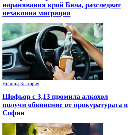
наранявания край Бяла, разследват
незаконна миграция
Новини България
Шофьор с 3,13 промила алкохол
получи обвинение от прокуратурата в
София