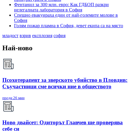
Фентанил за 300 млн. евро: Как ГДБОП разкри
нелегалната лаборатория в София
Спешно евакуираха един от най-големите молове в
София
Голям пожар пламна в София, девет екипа са на място
младост
взрив
експлозия
софия
Най-ново
Псохотерапевт за зверското убийство в Пловдив:
Съучастници сме всички ние в обществото
преди 26 мин
Ново двайсет: Одиторът Главчев ще проверява
себе си