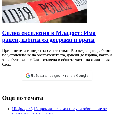
Силна експлозия в Младост: Има
ранен, избити са дограма и врати
Причините за инцидента се изясняват. Разследващите работят
по установяване на обстоятелствата, довели до взрива, както и
защо бутилката е била оставена в общите части на жилищния
блок.
Добави в предпочитани в Google
Още по темата
Шофьор с 3,13 промила алкохол получи обвинение от
прокуратурата в София