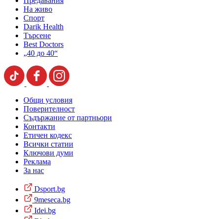
Предавания
На живо
Спорт
Darik Health
Търсене
Best Doctors
„40 до 40“
Общи условия
Поверителност
Съдържание от партньори
Контакти
Етичен кодекс
Всички статии
Ключови думи
Реклама
За нас
Dsport.bg
9meseca.bg
Idei.bg