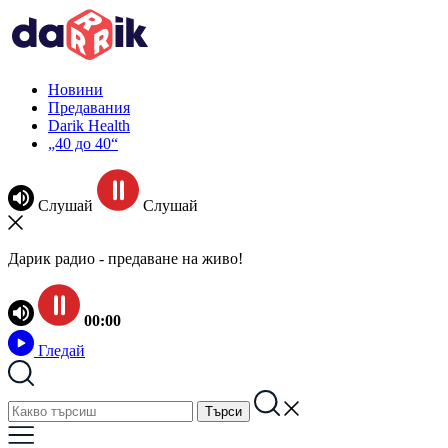
Новини
Предавания
Darik Health
„40 до 40“
Слушай
Слушай
Дарик радио - предаване на живо!
00:00
Гледай