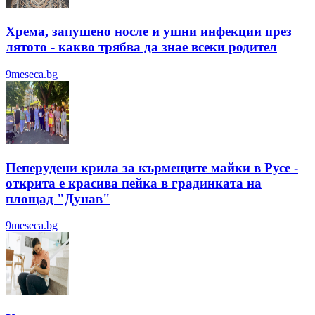
Хрема, запушено носле и ушни инфекции през
лятотo - какво трябва да знае всеки родител
9meseca.bg
Пеперудени крила за кърмещите майки в Русе -
открита е красива пейка в градинката на
площад "Дунав"
9meseca.bg