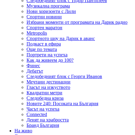
Следобедният блок с Тодор Пантилеев
Музикална програма
Нови хоризонти с Лили
Спортни новини
Избрани моменти от програмата на Дарик радио
Спортен маратон
Metropolis
Спортното шоу на Дарик в аванс
Подкаст в ефира
Още по темата
Портрети на успеха
Как да живеем до 100?
Финес
Дебатът
Следобедният блок с Георги Иванов
Мечтани дестинации
Гласът на изкуството
Квадратни метри
Следобедна криза
Новите 240: Посоката на България
Часът на успеха
Connected
Денят на храбростта
Бранд България
На живо