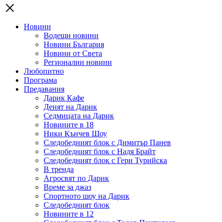
Новини
Водещи новини
Новини България
Новини от Света
Регионални новини
Любопитно
Програма
Предавания
Дарик Кафе
Денят на Дарик
Седмицата на Дарик
Новините в 18
Ники Кънчев Шоу
Следобедният блок с Димитър Панев
Следобедният блок с Надя Брайт
Следобедният блок с Гери Турийска
В тренда
Агросвят по Дарик
Време за джаз
Спортното шоу на Дарик
Следобедният блок
Новините в 12