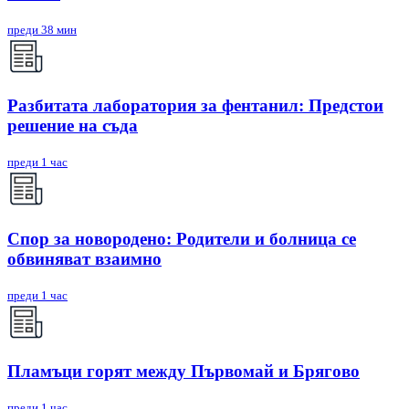
преди 38 мин
Разбитата лаборатория за фентанил: Предстои
решение на съда
преди 1 час
Спор за новородено: Родители и болница се
обвиняват взаимно
преди 1 час
Пламъци горят между Първомай и Брягово
преди 1 час