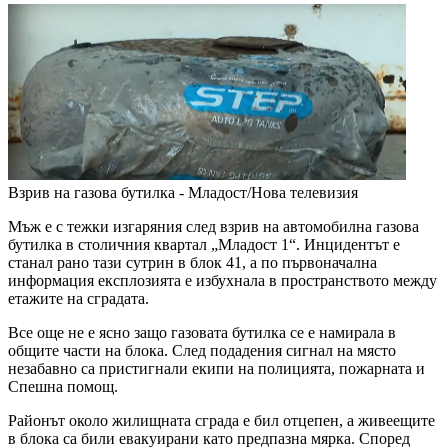
Взрив на газова бутилка - Младост/Нова телевизия
Мъж е с тежки изгаряния след взрив на автомобилна газова
бутилка в столичния квартал „Младост 1“. Инцидентът е
станал рано тази сутрин в блок 41, а по първоначална
информация експлозията е избухнала в пространството между
етажите на сградата.
Все още не е ясно защо газовата бутилка се е намирала в
общите части на блока. След подадения сигнал на място
незабавно са пристигнали екипи на полицията, пожарната и
Спешна помощ.
Районът около жилищната сграда е бил отцепен, а живеещите
в блока са били евакуирани като предпазна мярка. Според