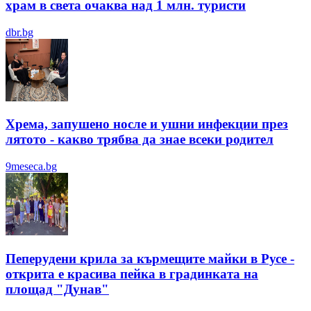
храм в света очаква над 1 млн. туристи
dbr.bg
Хрема, запушено носле и ушни инфекции през
лятотo - какво трябва да знае всеки родител
9meseca.bg
Пеперудени крила за кърмещите майки в Русе -
открита е красива пейка в градинката на
площад "Дунав"