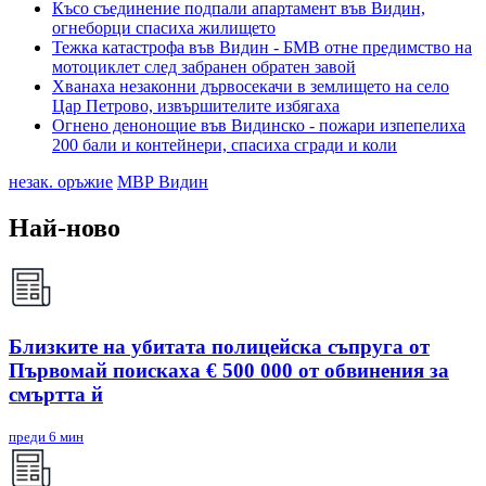
Късо съединение подпали апартамент във Видин,
огнеборци спасиха жилището
Тежка катастрофа във Видин - БМВ отне предимство на
мотоциклет след забранен обратен завой
Хванаха незаконни дървосекачи в землището на село
Цар Петрово, извършителите избягаха
Огнено денонощие във Видинско - пожари изпепелиха
200 бали и контейнери, спасиха сгради и коли
незак. оръжие
МВР Видин
Най-ново
Близките на убитата полицейска съпруга от
Първомай поискаха € 500 000 от обвинения за
смъртта й
преди 6 мин