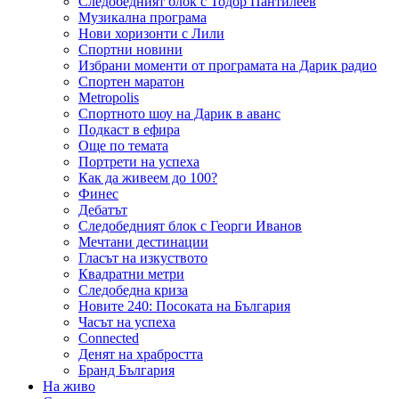
Следобедният блок с Тодор Пантилеев
Музикална програма
Нови хоризонти с Лили
Спортни новини
Избрани моменти от програмата на Дарик радио
Спортен маратон
Metropolis
Спортното шоу на Дарик в аванс
Подкаст в ефира
Още по темата
Портрети на успеха
Как да живеем до 100?
Финес
Дебатът
Следобедният блок с Георги Иванов
Мечтани дестинации
Гласът на изкуството
Квадратни метри
Следобедна криза
Новите 240: Посоката на България
Часът на успеха
Connected
Денят на храбростта
Бранд България
На живо