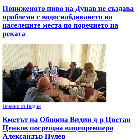
Пониженото ниво на Дунав не създава
проблеми с водоснабдяването на
населените места по поречието на
реката
Новини от Видин
Кметът на Община Видин д-р Цветан
Ценков посрещна вицепремиера
Александър Пулев