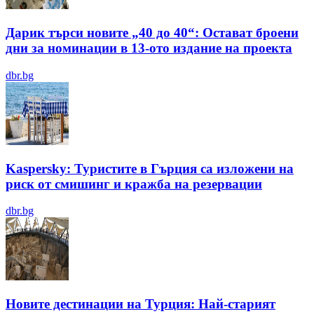
Дарик търси новите „40 до 40“: Остават броени
дни за номинации в 13-ото издание на проекта
dbr.bg
Kaspersky: Туристите в Гърция са изложени на
риск от смишинг и кражба на резервации
dbr.bg
Новите дестинации на Турция: Най-старият