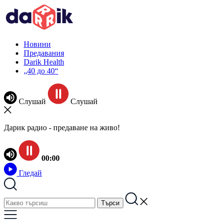
Новини
Предавания
Darik Health
„40 до 40“
Слушай
Слушай
Дарик радио - предаване на живо!
00:00
Гледай