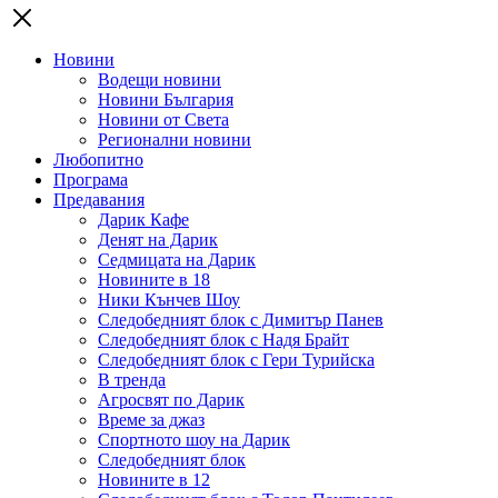
Новини
Водещи новини
Новини България
Новини от Света
Регионални новини
Любопитно
Програма
Предавания
Дарик Кафе
Денят на Дарик
Седмицата на Дарик
Новините в 18
Ники Кънчев Шоу
Следобедният блок с Димитър Панев
Следобедният блок с Надя Брайт
Следобедният блок с Гери Турийска
В тренда
Агросвят по Дарик
Време за джаз
Спортното шоу на Дарик
Следобедният блок
Новините в 12