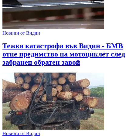
Новини от Видин
Тежка катастрофа във Видин - БМВ
отне предимство на мотоциклет след
забранен обратен завой
Новини от Видин