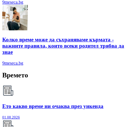
9meseca.bg
Колко време може да съхраняваме кърмата -
важните правила, които всеки родител трябва да
знае
9meseca.bg
Времето
Ето какво време ни очаква през уикенда
01.08.2026