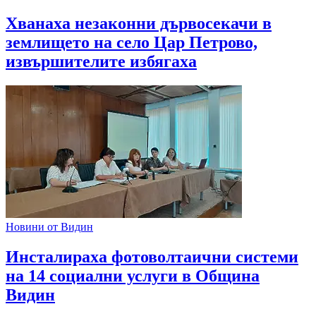
Хванаха незаконни дървосекачи в
землището на село Цар Петрово,
извършителите избягаха
Новини от Видин
Инсталираха фотоволтаични системи
на 14 социални услуги в Община
Видин