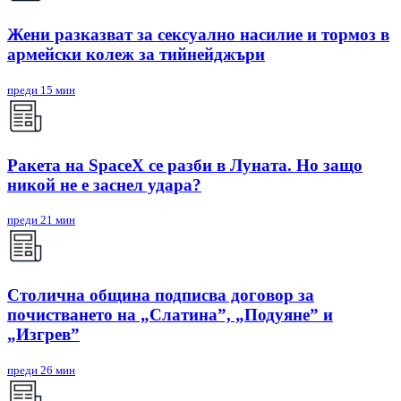
Жени разказват за сексуално насилие и тормоз в
армейски колеж за тийнейджъри
преди 15 мин
Ракета на SpaceX се разби в Луната. Но защо
никой не е заснел удара?
преди 21 мин
Столична община подписва договор за
почистването на „Слатина”, „Подуяне” и
„Изгрев”
преди 26 мин