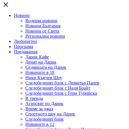
Новини
Водещи новини
Новини България
Новини от Света
Регионални новини
Любопитно
Програма
Предавания
Дарик Кафе
Денят на Дарик
Седмицата на Дарик
Новините в 18
Ники Кънчев Шоу
Следобедният блок с Димитър Панев
Следобедният блок с Надя Брайт
Следобедният блок с Гери Турийска
В тренда
Агросвят по Дарик
Време за джаз
Спортното шоу на Дарик
Следобедният блок
Новините в 12