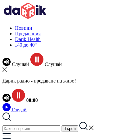
Новини
Предавания
Darik Health
„40 до 40“
Слушай
Слушай
Дарик радио - предаване на живо!
00:00
Гледай