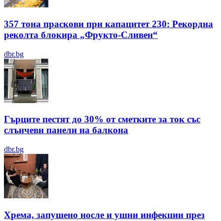
357 тона праскови при капацитет 230: Рекордна
реколта блокира „Фрукто-Сливен“
dbr.bg
Гърците пестят до 30% от сметките за ток със
слънчеви панели на балкона
dbr.bg
Хрема, запушено носле и ушни инфекции през