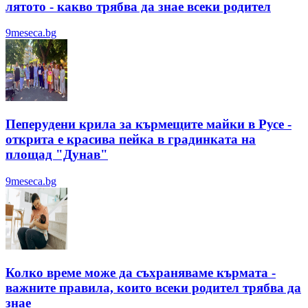
лятотo - какво трябва да знае всеки родител
9meseca.bg
Пеперудени крила за кърмещите майки в Русе -
открита е красива пейка в градинката на
площад "Дунав"
9meseca.bg
Колко време може да съхраняваме кърмата -
важните правила, които всеки родител трябва да
знае