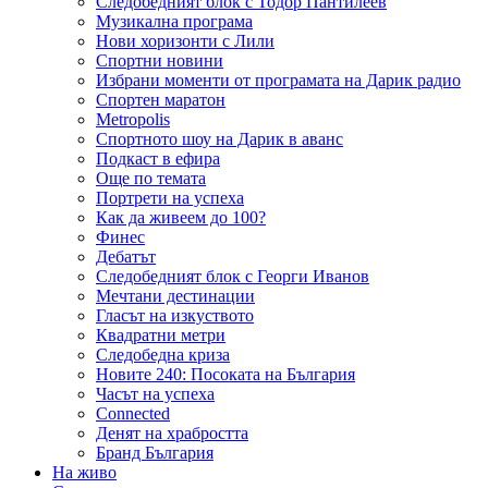
Следобедният блок с Тодор Пантилеев
Музикална програма
Нови хоризонти с Лили
Спортни новини
Избрани моменти от програмата на Дарик радио
Спортен маратон
Metropolis
Спортното шоу на Дарик в аванс
Подкаст в ефира
Още по темата
Портрети на успеха
Как да живеем до 100?
Финес
Дебатът
Следобедният блок с Георги Иванов
Мечтани дестинации
Гласът на изкуството
Квадратни метри
Следобедна криза
Новите 240: Посоката на България
Часът на успеха
Connected
Денят на храбростта
Бранд България
На живо