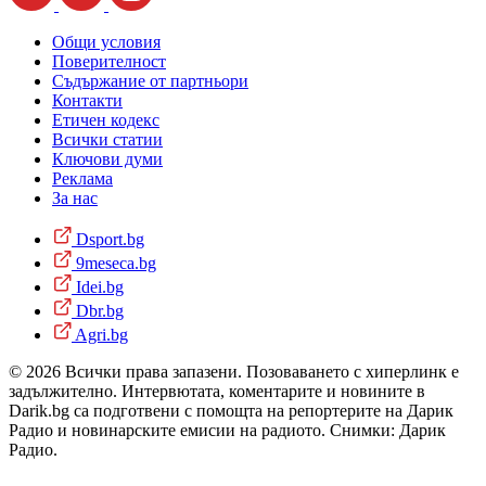
Общи условия
Поверителност
Съдържание от партньори
Контакти
Етичен кодекс
Всички статии
Ключови думи
Реклама
За нас
Dsport.bg
9meseca.bg
Idei.bg
Dbr.bg
Agri.bg
© 2026 Всички права запазени. Позоваването с хиперлинк е
задължително. Интервютата, коментарите и новините в
Darik.bg са подготвени с помощта на репортерите на Дарик
Радио и новинарските емисии на радиото. Снимки: Дарик
Радио.