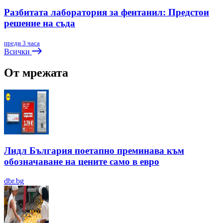
Разбитата лаборатория за фентанил: Предстои
решение на съда
преди 3 часа
Всички
От мрежата
Лидл България поетапно преминава към
обозначаване на цените само в евро
dbr.bg