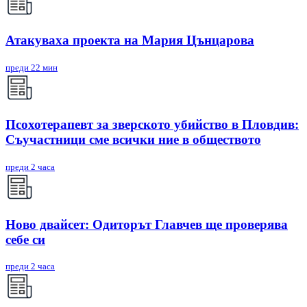
Атакуваха проекта на Мария Цънцарова
преди 22 мин
Псохотерапевт за зверското убийство в Пловдив:
Съучастници сме всички ние в обществото
преди 2 часа
Ново двайсет: Одиторът Главчев ще проверява
себе си
преди 2 часа