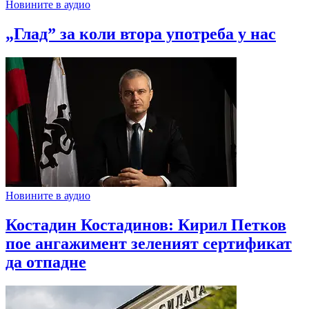
Новините в аудио
„Глад” за коли втора употреба у нас
Новините в аудио
Костадин Костадинов: Кирил Петков
пое ангажимент зеленият сертификат
да отпадне