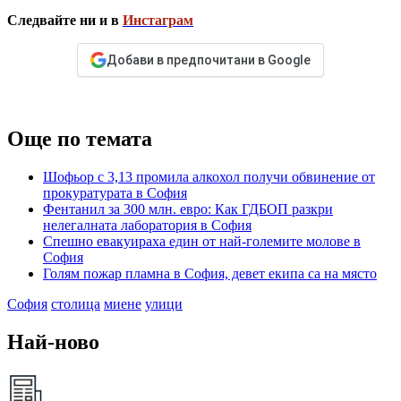
Следвайте ни и в
Инстаграм
Добави в предпочитани в Google
Още по темата
Шофьор с 3,13 промила алкохол получи обвинение от
прокуратурата в София
Фентанил за 300 млн. евро: Как ГДБОП разкри
нелегалната лаборатория в София
Спешно евакуираха един от най-големите молове в
София
Голям пожар пламна в София, девет екипа са на място
София
столица
миене
улици
Най-ново