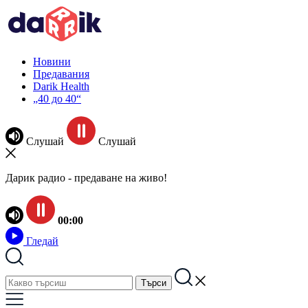
Новини
Предавания
Darik Health
„40 до 40“
Слушай
Слушай
Дарик радио - предаване на живо!
00:00
Гледай