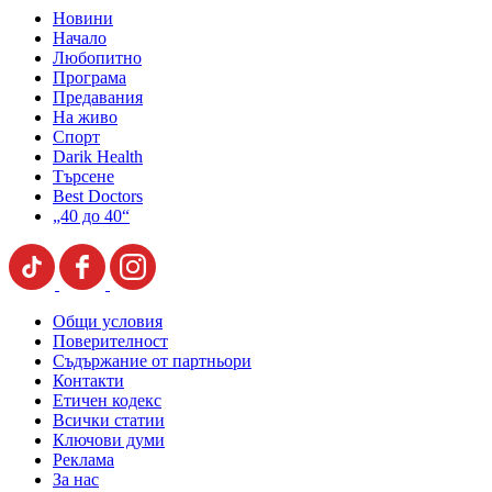
Новини
Начало
Любопитно
Програма
Предавания
На живо
Спорт
Darik Health
Търсене
Best Doctors
„40 до 40“
Общи условия
Поверителност
Съдържание от партньори
Контакти
Етичен кодекс
Всички статии
Ключови думи
Реклама
За нас