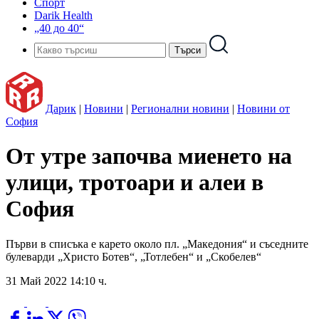
Спорт
Darik Health
„40 до 40“
Дарик
|
Новини
|
Регионални новини
|
Новини от
София
От утре започва миенето на
улици, тротоари и алеи в
София
Първи в списъка е карето около пл. „Македония“ и съседните
булеварди „Христо Ботев“, „Тотлебен“ и „Скобелев“
31 Май 2022 14:10 ч.