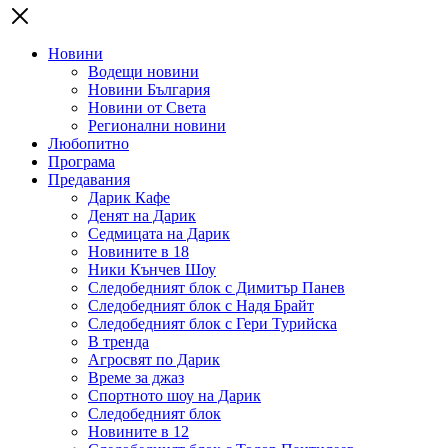
Новини
Водещи новини
Новини България
Новини от Света
Регионални новини
Любопитно
Програма
Предавания
Дарик Кафе
Денят на Дарик
Седмицата на Дарик
Новините в 18
Ники Кънчев Шоу
Следобедният блок с Димитър Панев
Следобедният блок с Надя Брайт
Следобедният блок с Гери Турийска
В тренда
Агросвят по Дарик
Време за джаз
Спортното шоу на Дарик
Следобедният блок
Новините в 12