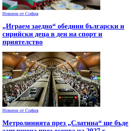
Новини от София
„Играем заедно“ обедини български и
сирийски деца в ден на спорт и
приятелство
Новини от София
Метролинията през „Слатина“ ще бъде
завършена през есента на 2027 г.