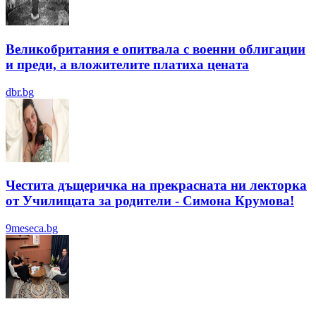
Великобритания е опитвала с военни облигации
и преди, а вложителите платиха цената
dbr.bg
Честита дъщеричка на прекрасната ни лекторка
от Училищата за родители - Симона Крумова!
9meseca.bg