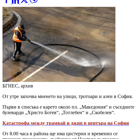
БГНЕС, архив
От утре започва миенето на улици, тротоари и алеи в София.
Първи в списъка е карето около пл. „Македония“ и съседните
булеварди „Христо Ботев“, „Тотлебен“ и „Скобелев“.
Катастрофа между трамвай и джип в центъра на София
От 8.00 часа в района ще има цистерни и временно се