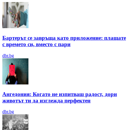
Бартерът се завръща като приложение: плащате
с времето си, вместо с пари
dbr.bg
Ангедония: Когато не изпитваш радост, дори
животът ти да изглежда перфектен
dbr.bg