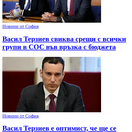
Новини от София
Васил Терзиев свиква срещи с всички
групи в СОС във връзка с бюджета
Новини от София
Васил Терзиев е оптимист, че ще се