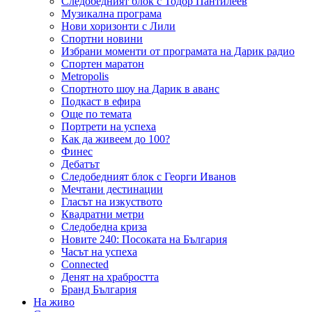
Следобедният блок с Тодор Пантилеев
Музикална програма
Нови хоризонти с Лили
Спортни новини
Избрани моменти от програмата на Дарик радио
Спортен маратон
Metropolis
Спортното шоу на Дарик в аванс
Подкаст в ефира
Още по темата
Портрети на успеха
Как да живеем до 100?
Финес
Дебатът
Следобедният блок с Георги Иванов
Мечтани дестинации
Гласът на изкуството
Квадратни метри
Следобедна криза
Новите 240: Посоката на България
Часът на успеха
Connected
Денят на храбростта
Бранд България
На живо