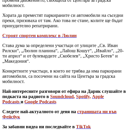
променя движението, съобщиха от Центъра за градска
мобилност.
Хората да преместят паркираните си автомобили на съседни
преки, призоваха от там. Ако това не стане, колите ще бъдат
принудително репатрирани.
Строят спортен комплекс в Люлин
Става дума за определени участъци от улиците „Св. Иван
Рилски“, „Люлин планина“, „Лайош Кошут“, „Ивайло“, „20-
ти април“ и от булевардите „Скобелев“, „Христо Ботев“ и
„Македония“.
Конкретните участъци, в които не трябва да има паркирани
автомобили, са посочени на сайта на Центъра за градска
мобилност.
Най-интересните разговори от ефира на Дарик слушайте в
подкаста на радиото в
Soundcloud
,
Spotify
,
Apple
Podcasts
и
Google Podcasts
Следете най-актуалното от деня на
страницата ни във
Фейсбук
За забавни видеа ни последвайте в
TikTok