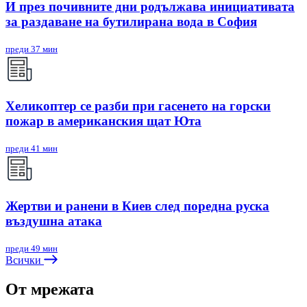
И през почивните дни родължава инициативата
за раздаване на бутилирана вода в София
преди 37 мин
Хеликоптер се разби при гасенето на горски
пожар в американския щат Юта
преди 41 мин
Жертви и ранени в Киев след поредна руска
въздушна атака
преди 49 мин
Всички
От мрежата