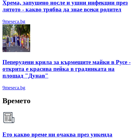
Хрема, запушено носле и ушни инфекции през
лятотo - какво трябва да знае всеки родител
9meseca.bg
Пеперудени крила за кърмещите майки в Русе -
открита е красива пейка в градинката на
площад "Дунав"
9meseca.bg
Времето
Ето какво време ни очаква през уикенда