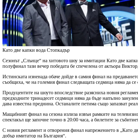
Като две капки вода
Стопкадър
Сезонът „Слънце“ на хитовото шоу за имитации Като две капки
полуфинал тази вечер победата бе спечелена от актьора Викто
Истинската изненада обаче дойде в самия финал на предаването
съобщиха, че на големия финал следващата седмица няма да се 
Продуцентите на шоуто впоследствие разясниха новия регламен
предходните тринадесет седмици няма да бъде напълно занулено
дава известна преднина. Останалите петима също запазват реале
Мащабният финал на сезона излиза извън рамките на телевизио
спектакъл ще започне точно в 20:00 часа, а билетите за събити
С новия регламент и отворения финал напрежението в „Като две
добър имитатор на България“.