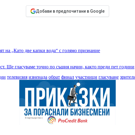
Добави в предпочитани в Google
ят на „Като две капки вода“ с голямо признание
ст. Ще гласуваме точно по същия начин, както преди пет години
ции
телевизия
изненада
обрат
финал
участници
гласуване
зрител