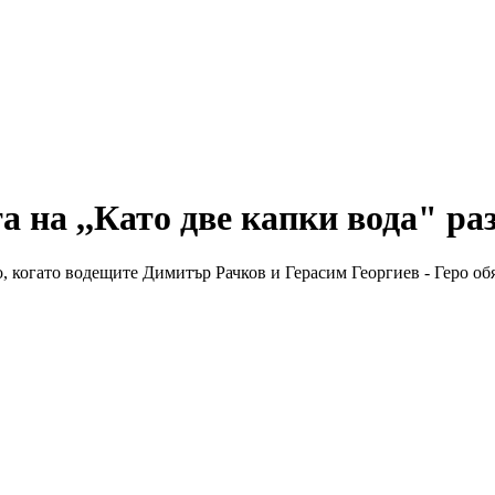
 на ,,Като две капки вода" р
о, когато водещите Димитър Рачков и Герасим Георгиев - Геро о