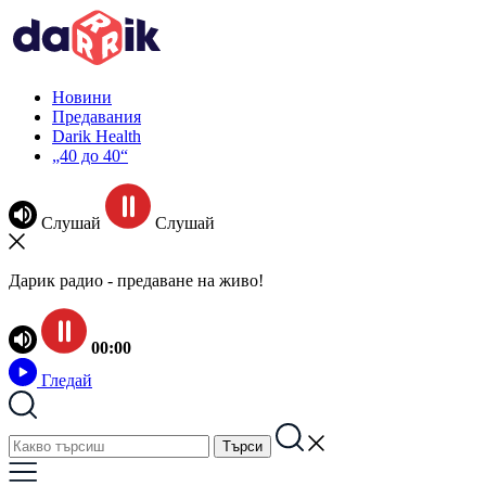
Новини
Предавания
Darik Health
„40 до 40“
Слушай
Слушай
Дарик радио - предаване на живо!
00:00
Гледай