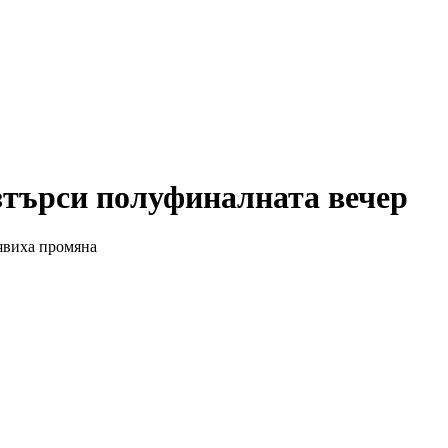
азтърси полуфиналната вечер
бявиха промяна