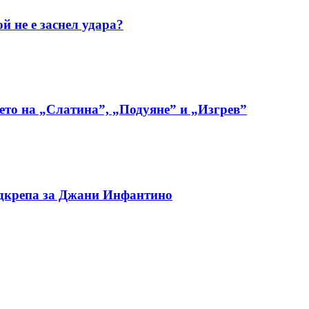
й не е заснел удара?
ето на „Слатина”, „Подуяне” и „Изгрев”
одкрепа за Джани Инфантино