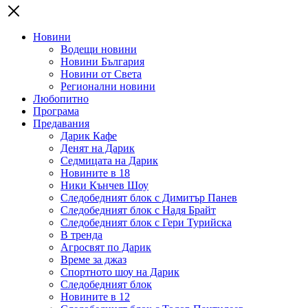
Новини
Водещи новини
Новини България
Новини от Света
Регионални новини
Любопитно
Програма
Предавания
Дарик Кафе
Денят на Дарик
Седмицата на Дарик
Новините в 18
Ники Кънчев Шоу
Следобедният блок с Димитър Панев
Следобедният блок с Надя Брайт
Следобедният блок с Гери Турийска
В тренда
Агросвят по Дарик
Време за джаз
Спортното шоу на Дарик
Следобедният блок
Новините в 12