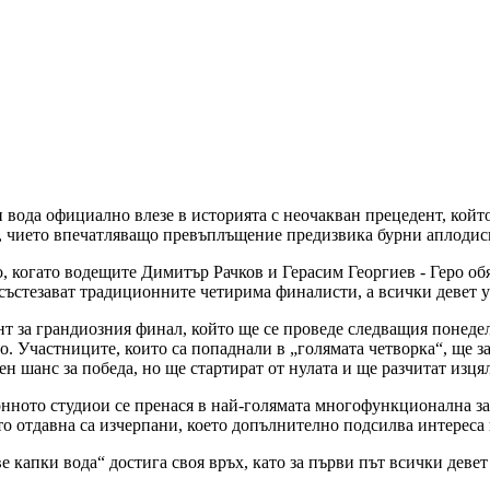
 вода официално влезе в историята с неочакван прецедент, койт
р, чието впечатляващо превъплъщение предизвика бурни аплодис
, когато водещите Димитър Рачков и Герасим Георгиев - Геро об
състезават традиционните четирима финалисти, а всички девет уч
т за грандиозния финал, който ще се проведе следващия понеде
. Участниците, които са попаднали в „голямата четворка“, ще за
н шанс за победа, но ще стартират от нулата и ще разчитат изця
нното студиои се пренася в най-голямата многофункционална за
ето отдавна са изчерпани, което допълнително подсилва интереса
 капки вода“ достига своя връх, като за първи път всички девет