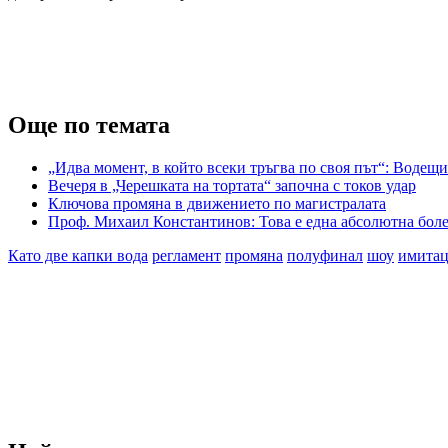
Още по темата
„Идва момент, в който всеки тръгва по своя път“: Водещи
Вечеря в „Черешката на тортата“ започна с токов удар
Ключова промяна в движението по магистралата
Проф. Михаил Константинов: Това е една абсолютна боле
Като две капки вода
регламент
промяна
полуфинал
шоу
имита