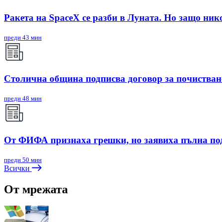
Ракета на SpaceX се разби в Луната. Но защо нико
преди 43 мин
Столична община подписва договор за почистван
преди 48 мин
От ФИФА признаха грешки, но заявиха пълна п
преди 50 мин
Всички
От мрежата