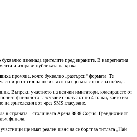
о буквално изненада зрителите пред екраните. В напрегнатия
менти и изправи публиката на крака.
явиха промяна, която буквално „разтърси“ формата. Те
астници от сезона ще излязат на сцената с шанс за победа.
лник. Въпреки участието на всички имитатори, класирането от
почнат финалното гласуване с бонус от по 4 точки, което им
ло на зрителския вот чрез SMS гласуване.
ла в страната – столичната Арена 8888 София. Грандиозният
 към финала.
 участници ще имат реален шанс да се борят за титлата „Най-