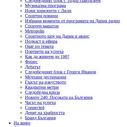
Следобедният блок с Тодор Пантилеев
Музикална програма
Нови хоризонти с Лили
Спортни новини
Избрани моменти от програмата на Дарик радио
Спортен маратон
Metropolis
Спортното шоу на Дарик в аванс
Подкаст в ефира
Още по темата
Портрети на успеха
Как да живеем до 100?
Финес
Дебатът
Следобедният блок с Георги Иванов
Мечтани дестинации
Гласът на изкуството
Квадратни метри
Следобедна криза
Новите 240: Посоката на България
Часът на успеха
Connected
Денят на храбростта
Бранд България
На живо