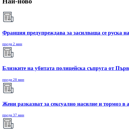
Най-ново
Франция предупреждава за засилваща се руска на
преди 2 мин
Близките на убитата полицейска съпруга от Първ
преди 28 мин
Жени разказват за сексуално насилие и тормоз в
преди 37 мин