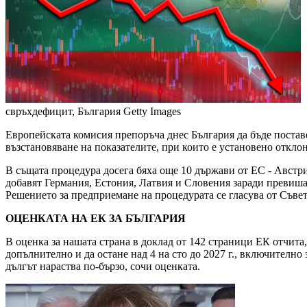
свръхдефицит, България
Getty Images
Европейската комисия препоръча днес България да бъде постав
възстановяване на показателите, при които е установено откло
В същата процедура досега бяха още 10 държави от ЕС - Австр
добавят Германия, Естония, Латвия и Словения заради превишав
Решението за предприемане на процедурата се гласува от Съвет
ОЦЕНКАТА НА ЕК ЗА БЪЛГАРИЯ
В оценка за нашата страна в доклад от 142 страници ЕК отчита,
допълнително и да остане над 4 на сто до 2027 г., включително
дългът нараства по-бързо, сочи оценката.