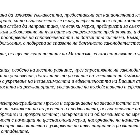
на да използва гъвкавостта, предоставяна от националната клау
брана, като същевременно се осигури ефективност на разходит
 следва да направи така, че всички мерки, предприети за смек
към задоволяване на нуждите на енергоемките предприятия, и да
за подобряване на справедливостта на данъчната система. Бълг
дължения, с подкрепа за спазване на данъчното законодателств
е, осъществявани по линия на Механизма за възстановяване и у
ция, особено на местно равнище, чрез опростяване на законода
на управление; допълнително развитие на уменията на държа
лно с укрепване на независимостта и ефективността на Висшия 
имостта на регулаторите; увеличаване на въздействието и еф
електроенергийната мрежа и ограничаване на зависимостта от 
ане на гъвкавост на търсенето и предлагането, осъвременяване
бряване на прозрачността; насърчаване на обновлението на мр
дност с помощта на целенасочени мерки; насърчаване на намале
нспорт, включително с ускоряване на инвестициите в развитие
а отпадъците.