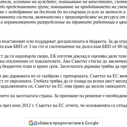
учители, основано на нуждите; повишаване на качеството, съот
бо представените групи; повишаване на придобиването на умени
 с подобряване на достъпа до по-свързани услуги за заетост и 
авната система, включително с преразпределяне на ресурси от
и неравномерното разпределение на здравните работници в цял
 възстановят или поддържат дисциплината в бюджета. За да огр
а към БВП от 3 на сто и съотношение на дълга към БВП от 60 п
ст да ги надхвърли скоро, ЕК изготвя доклад и оценява дали та
 на отклонение от показателите. Ако Съветът стигне до заключе
бюджетен план и краен срок. Засегнатата държава трябва да пре
 ако държавата не се съобрази с препоръката, Съветът на ЕС мож
аст от еврозоната. Глобата трябва да се плаща на всеки шест мес
задълженията си, Съветът на ЕС има право да засили санкциите.
тието на засегнатата страна. За приемане на решение е необход
 а през юни 2012 г. Съветът на ЕС отчете, че основанията са от
Добави в предпочитани в Google