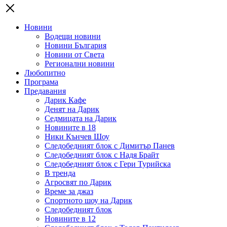
Новини
Водещи новини
Новини България
Новини от Света
Регионални новини
Любопитно
Програма
Предавания
Дарик Кафе
Денят на Дарик
Седмицата на Дарик
Новините в 18
Ники Кънчев Шоу
Следобедният блок с Димитър Панев
Следобедният блок с Надя Брайт
Следобедният блок с Гери Турийска
В тренда
Агросвят по Дарик
Време за джаз
Спортното шоу на Дарик
Следобедният блок
Новините в 12