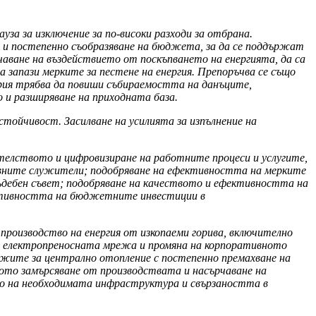
за за изключение за по-високи разходи за отбрана.
е и постепенно съобразяване на бюджета, за да се поддържат
чаване на въздействието от поскъпването на енергията, да са
 запази мерките за пестене на енергия. Препоръчва се също
ария трябва да повиши събираемостта на данъците,
о и разширяване на приходната база.
стойчивост. Засилване на усилията за изпълнение на
телството и цифровизиране на работните процеси и услугите,
вните служители; подобряване на ефективността на мерките
съдебен съвет; подобряване на качеството и ефективността на
ективността на бюджетните инвестиции в
производство на енергия от изкопаеми горива, включително
 на електропреносната мрежа и промяна на корпоративното
ежите за централно отопление с постепенно премахване на
ното замърсяване от производствата и насърчаване на
то на необходимата инфраструктура и свързаността в