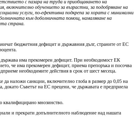
ветствието с пазара на труда и приобщаването на
я, включително обучението за възрастни, за подобряване на
социални услуги, по-ефективна подкрепа за хората с минимални
 болничната към доболничната помощ, намаляване на
ата страна.
аничат бюджетния дефицит и държавния дълг, страните от ЕС
роцента.
зи държава има прекомерен дефицит. При необходимост ЕК
нието, че има прекомерен дефицит, приема препоръка и посочва
дприеме необходимите действия в срок от шест месеца.
е да наложи санкции, включително глоба в размер до 0,05 на
еца, докато Съветът на ЕС прецени, че държавата е предприела
имо квалифицирано мнозинство.
паднали и прекрати допълнителното наблюдение над нашата