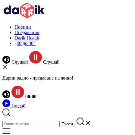
Новини
Предавания
Darik Health
„40 до 40“
Слушай
Слушай
Дарик радио - предаване на живо!
00:00
Гледай