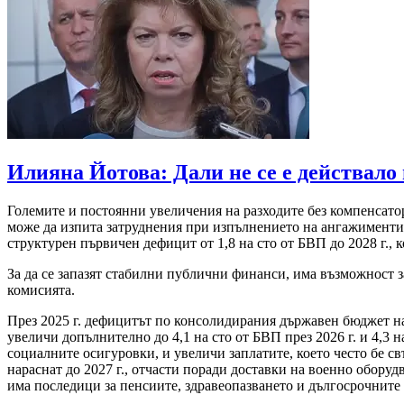
Илияна Йотова: Дали не се е действало
Големите и постоянни увеличения на разходите без компенсат
може да изпита затруднения при изпълнението на ангажиментит
структурен първичен дефицит от 1,8 на сто от БВП до 2028 г., 
За да се запазят стабилни публични финанси, има възможност 
комисията.
През 2025 г. дефицитът по консолидирания държавен бюджет на ст
увеличи допълнително до 4,1 на сто от БВП през 2026 г. и 4,3
социалните осигуровки, и увеличи заплатите, което често бе с
нараснат до 2027 г., отчасти поради доставки на военно оборуд
има последици за пенсиите, здравеопазването и дългосрочните 