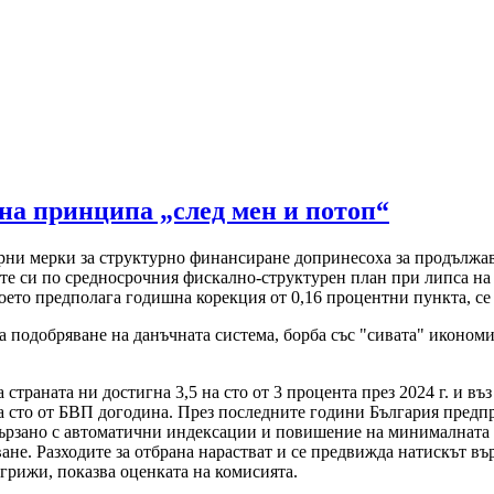
 на принципа „след мен и потоп“
орни мерки за структурно финансиране допринесоха за продълж
е си по средносрочния фискално-структурен план при липса на у
което предполага годишна корекция от 0,16 процентни пункта, се
за подобряване на данъчната система, борба със "сивата" иконо
раната ни достигна 3,5 на сто от 3 процента през 2024 г. и въз 
 на сто от БВП догодина. През последните години България предп
вързано с автоматични индексации и повишение на минималната ра
ване. Разходите за отбрана нарастват и се предвижда натискът въ
грижи, показва оценката на комисията.