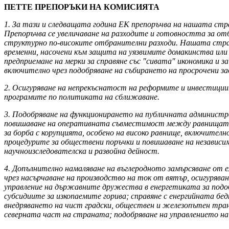
ПЕТТЕ ПРЕПОРЪКИ НА КОМИСИЯТА
1. За тази и следващата година ЕК препоръчва на нашата стра
Препоръчва се увеличаване на разходите и готовността за от
структурно по-високите отбранителни разходи. Нашата страна
временни, насочени към защита на уязвимите домакинства или 
предприемане на мерки за справяне със "сивата" икономика и 
включително чрез подобряване на събирането на просрочени за
2. Осигуряване на непрекъснатост на реформите и инвестициит
програмите по политиката на сближаване.
3. Подобряване на функционирането на публичната администра
повишаване на оперативната съвместимост между равнищата 
за борба с корупцията, особено на високо равнище, включите
процедурите за обществени поръчки и повишаване на независ
научноизследователска и развойна дейност.
4. Допълнително намаляване на въглеродното замърсяване от 
чрез насърчаване на производство на ток от вятър, осигуряв
управление на държавните дружества в енергетиката за подо
субсидиите за изкопаемите горива; справяне с енергийната бе
внедряването на чист градски, обществен и железопътен тра
северната част на страната; подобряване на управлението н