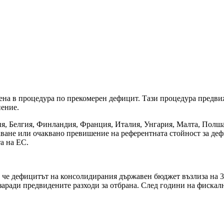
ена в процедура по прекомерен дефицит. Тази процедура предви
нение.
ия, Белгия, Финландия, Франция, Италия, Унгария, Малта, Полш
ане или очаквано превишение на референтната стойност за дефиц
а на ЕС.
 че дефицитът на консолидирания държавен бюджет възлиза на 3,5
 заради предвидените разходи за отбрана. След години на фискал