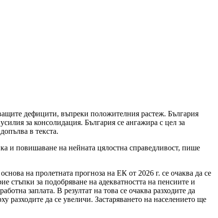
аващите дефицити, въпреки положителния растеж. България
силия за консолидация. България се ангажира с цел за
 допълва в текста.
мика и повишаване на нейната цялостна справедливост, пише
основа на пролетната прогноза на ЕК от 2026 г. се очаква да се
рие стъпки за подобряване на адекватността на пенсиите и
ботна заплата. В резултат на това се очаква разходите да
рху разходите да се увеличи. Застаряването на населението ще