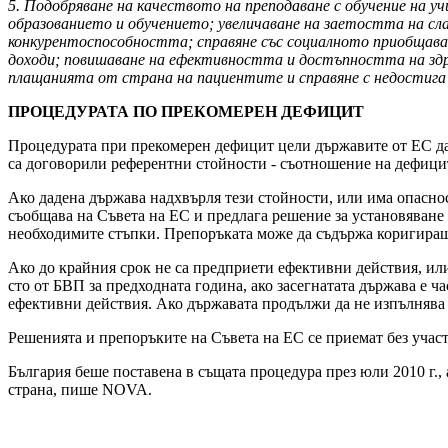
5. Подобряване на качеството на преподаване с обучение на 
образованието и обучението; увеличаване на заетостта на сла
конкурентоспособността; справяне със социалното приобщаване
доходи; повишаване на ефективността и достъпността на здр
плащанията от страна на пациентите и справяне с недостига 
ПРОЦЕДУРАТА ПО ПРЕКОМЕРЕН ДЕФИЦИТ
Процедурата при прекомерен дефицит цели държавите от ЕС да
са договорили референтни стойности - съотношение на дефицит
Ако дадена държава надхвърля тези стойности, или има опасно
съобщава на Съвета на ЕС и предлага решение за установяване
необходимите стъпки. Препоръката може да съдържа коригиращ 
Ако до крайния срок не са предприети ефективни действия, или
сто от БВП за предходната година, ако засегнатата държава е ч
ефективни действия. Ако държавата продължи да не изпълнява 
Решенията и препоръките на Съвета на ЕС се приемат без учас
България беше поставена в същата процедура през юли 2010 г.,
страна, пише NOVA.