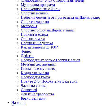
Следобедният блок с Тодор Пантилеев
Музикална програма
Нови хоризонти с Лили
Спортни новини
Избрани моменти от програмата на Дарик радио
Спортен маратон
Metropolis
Спортното шоу на Дарик в аванс
Подкаст в ефира
Още по темата
Портрети на успеха
Как да живеем до 100?
Финес
Дебатът
Следобедният блок с Георги Иванов
Мечтани дестинации
Гласът на изкуството
Квадратни метри
Следобедна криза
Новите 240: Посоката на България
Часът на успеха
Connected
Денят на храбростта
Бранд България
На живо