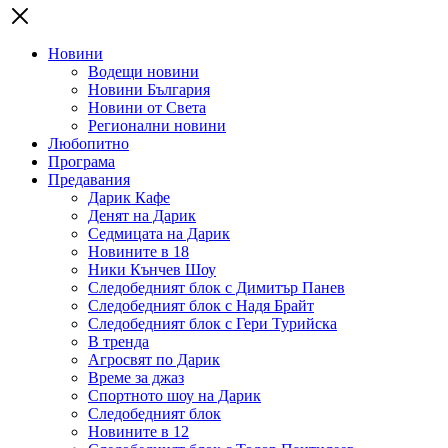
Новини
Водещи новини
Новини България
Новини от Света
Регионални новини
Любопитно
Програма
Предавания
Дарик Кафе
Денят на Дарик
Седмицата на Дарик
Новините в 18
Ники Кънчев Шоу
Следобедният блок с Димитър Панев
Следобедният блок с Надя Брайт
Следобедният блок с Гери Турийска
В тренда
Агросвят по Дарик
Време за джаз
Спортното шоу на Дарик
Следобедният блок
Новините в 12