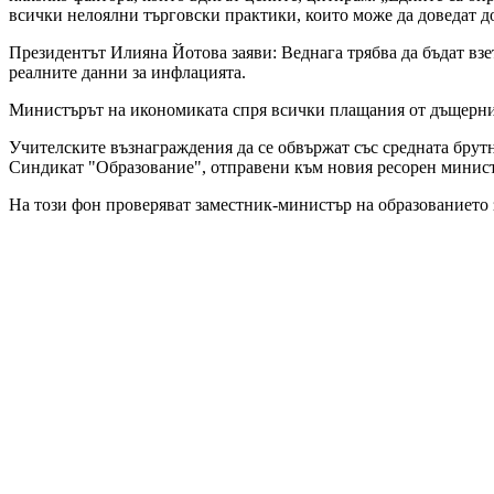
всички нелоялни търговски практики, които може да доведат д
Президентът Илияна Йотова заяви: Веднага трябва да бъдат взе
реалните данни за инфлацията.
Министърът на икономиката спря всички плащания от дъщерни 
Учителските възнаграждения да се обвържат със средната брутна
Синдикат "Образование", отправени към новия ресорен минист
На този фон проверяват заместник-министър на образованието з