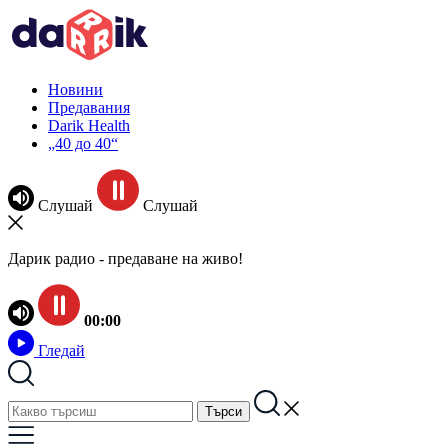
Новини
Предавания
Darik Health
„40 до 40“
Слушай
Слушай
Дарик радио - предаване на живо!
00:00
Гледай