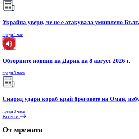
Украйна увери, че не е атакувала умишлено Бъл
преди 1 час
Обзорните новини на Дарик на 8 август 2026 г.
преди 3 часа
Снаряд удари кораб край бреговете на Оман, изб
преди 3 часа
Всички
От мрежата