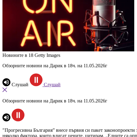
Новините в 18
Getty Images
Обзорните новини на Дарик в 18ч. на 11.05.2026г
Слушай
Слушай
Обзорните новини на Дарик в 18ч. на 11.05.2026г
"Прогресивна България” внесе първия си пакет законопроекти з
няколко фактора, които вдигат цените, цитирам. „Едните са опр