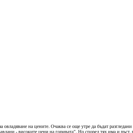
а овладяване на цените. Очаква се още утре да бъдат разгледан
авдани - високите цени на горивата". Но според тях има и ръст,