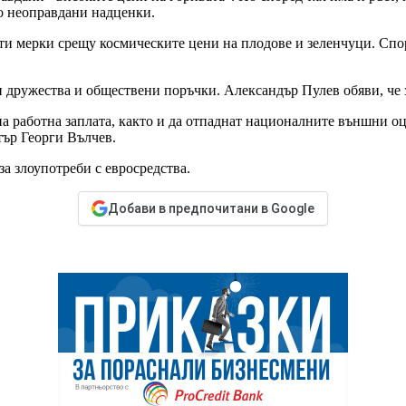
о неоправдани надценки.
ти мерки срещу космическите цени на плодове и зеленчуци. Спор
дружества и обществени поръчки. Александър Пулев обяви, че 
 работна заплата, както и да отпаднат националните външни оцен
ър Георги Вълчев.
а злоупотреби с евросредства.
Добави в предпочитани в Google