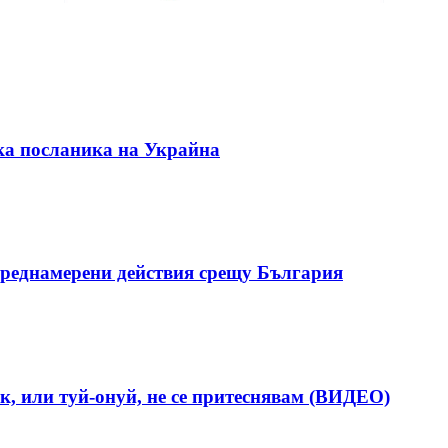
ка посланика на Украйна
реднамерени действия срещу България
к, или туй-онуй, не се притеснявам (ВИДЕО)