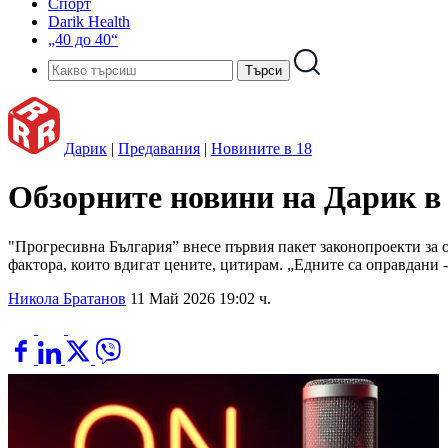
Спорт
Darik Health
„40 до 40“
Дарик
|
Предавания
|
Новините в 18
Обзорните новини на Дарик в 1
"Прогресивна България” внесе първия пакет законопроекти за о
фактора, които вдигат цените, цитирам. „Едните са оправдани -
Никола Братанов
11 Май 2026 19:02 ч.