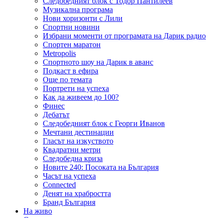
Следобедният блок с Тодор Пантилеев
Музикална програма
Нови хоризонти с Лили
Спортни новини
Избрани моменти от програмата на Дарик радио
Спортен маратон
Metropolis
Спортното шоу на Дарик в аванс
Подкаст в ефира
Още по темата
Портрети на успеха
Как да живеем до 100?
Финес
Дебатът
Следобедният блок с Георги Иванов
Мечтани дестинации
Гласът на изкуството
Квадратни метри
Следобедна криза
Новите 240: Посоката на България
Часът на успеха
Connected
Денят на храбростта
Бранд България
На живо