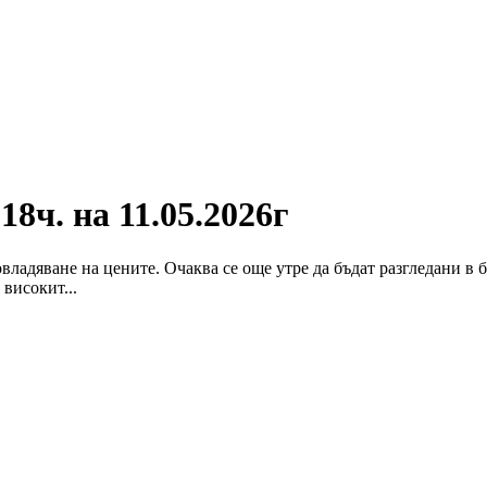
8ч. на 11.05.2026г
владяване на цените. Очаква се още утре да бъдат разгледани в
 високит...