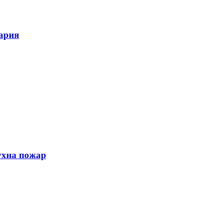
гария
ухна пожар