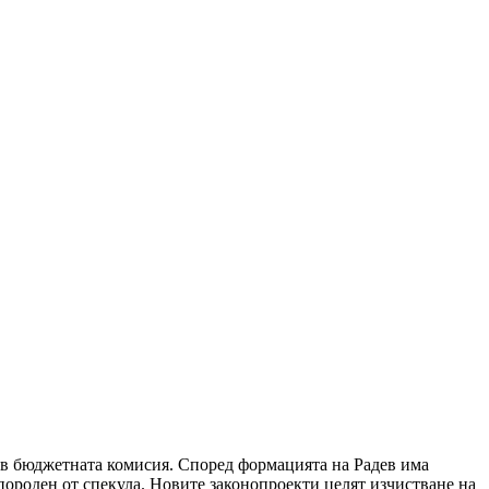
и в бюджетната комисия. Според формацията на Радев има
 породен от спекула. Новите законопроекти целят изчистване на