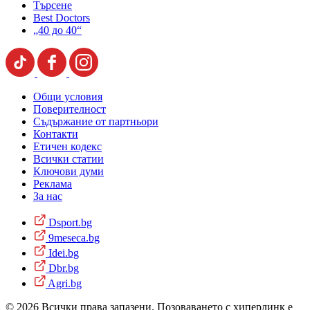
Търсене
Best Doctors
„40 до 40“
Общи условия
Поверителност
Съдържание от партньори
Контакти
Етичен кодекс
Всички статии
Ключови думи
Реклама
За нас
Dsport.bg
9meseca.bg
Idei.bg
Dbr.bg
Agri.bg
© 2026 Всички права запазени. Позоваването с хиперлинк е