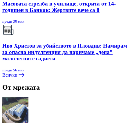
Масовата стрелба в училище, открита от 14-
годишен в Банкок: Жертвите вече са 8
преди 30 мин
Иво Христов за убийството в Пловдив: Намирам
за опасна индулгенция да наричаме „деца”
малолетните садисти
преди 56 мин
Всички
От мрежата