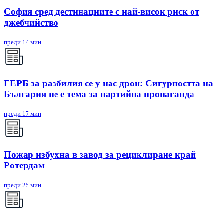
София сред дестинациите с най-висок риск от
джебчийство
преди 14 мин
ГЕРБ за разбилия се у нас дрон: Сигурността на
България не е тема за партийна пропаганда
преди 17 мин
Пожар избухна в завод за рециклиране край
Ротердам
преди 25 мин