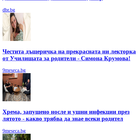
dbr.bg
Честита дъщеричка на прекрасната ни лекторка
от Училищата за родители - Симона Крумова!
9meseca.bg
Хрема, запушено носле и ушни инфекции през
лятотo - какво трябва да знае всеки родител
9meseca.bg