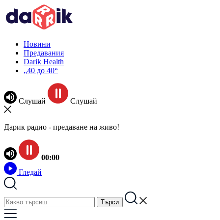
Новини
Предавания
Darik Health
„40 до 40“
Слушай
Слушай
Дарик радио - предаване на живо!
00:00
Гледай