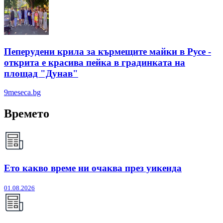
Пеперудени крила за кърмещите майки в Русе -
открита е красива пейка в градинката на
площад "Дунав"
9meseca.bg
Времето
Ето какво време ни очаква през уикенда
01.08.2026