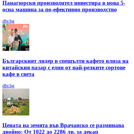
Панагюрски производител инвестира в нова 5-
осна машина за по-ефективно производство
dbr.bg
Българският лидер в спешълти кафето влиза на
китайския пазар с едни от най-редките сортове
кафе в света
dbr.bg
Цената на земята във Врачанско се разминава
двойно: От 1022 до 2286 лв. за декар