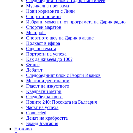
Следобедният блок с Тодор Пантилеев
Музикална програма
Нови хоризонти с Лили
Спортни новини
Избрани моменти от програмата на Дарик радио
Спортен маратон
Metropolis
Спортното шоу на Дарик в аванс
Подкаст в ефира
Още по темата
Портрети на успеха
Как да живеем до 100?
Финес
Дебатът
Следобедният блок с Георги Иванов
Мечтани дестинации
Гласът на изкуството
Квадратни метри
Следобедна криза
Новите 240: Посоката на България
Часът на успеха
Connected
Денят на храбростта
Бранд България
На живо