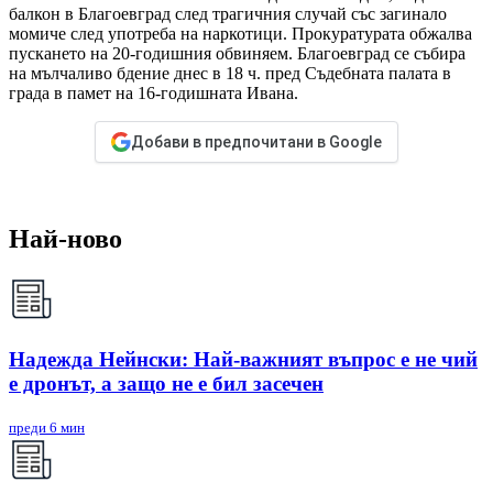
балкон в Благоевград след трагичния случай със загинало
момиче след употреба на наркотици. Прокуратурата обжалва
пускането на 20-годишния обвиняем. Благоевград се събира
на мълчаливо бдение днес в 18 ч. пред Съдебната палата в
града в памет на 16-годишната Ивана.
Добави в предпочитани в Google
Най-ново
Надежда Нейнски: Най-важният въпрос е не чий
е дронът, а защо не е бил засечен
преди 6 мин