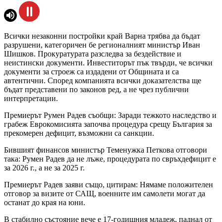
Всички незаконни постройки край Варна трябва да бъдат
разрушени, категоричен бе регионалният министър Иван
Шишков. Прокуратурата разследва за бездействие и
неистински документи. Инвеститорът пък твърди, че всички
документи за строеж са издадени от Общината и са
автентични. Според компанията всички доказателства ще
бъдат представени по законов ред, а не чрез публични
интерпретации.
Премиерът Румен Радев съобщи: Заради тежкото наследство и
грабеж Еврокомисията започва процедура срещу България за
прекомерен дефицит, възможни са санкции.
Бившият финансов министър Теменужка Петкова отговори
така: Румен Радев да не лъже, процедурата по свръхдефицит е
за 2026 г., а не за 2025 г.
Премиерът Радев заяви също, цитирам: Нямаме положителен
отговор за визите от САЩ, военните им самолети могат да
останат до края на юни.
В стабилно състояние вече е 17-годишния младеж, паднал от