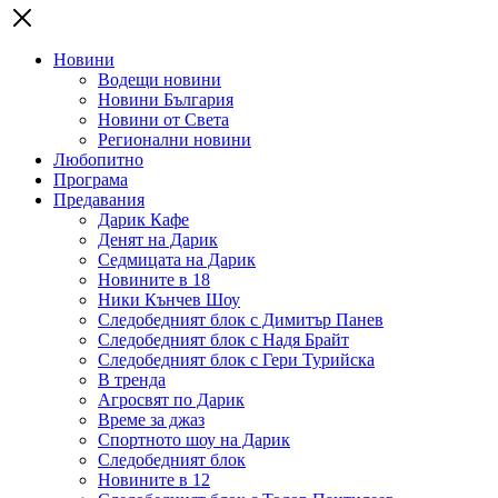
Новини
Водещи новини
Новини България
Новини от Света
Регионални новини
Любопитно
Програма
Предавания
Дарик Кафе
Денят на Дарик
Седмицата на Дарик
Новините в 18
Ники Кънчев Шоу
Следобедният блок с Димитър Панев
Следобедният блок с Надя Брайт
Следобедният блок с Гери Турийска
В тренда
Агросвят по Дарик
Време за джаз
Спортното шоу на Дарик
Следобедният блок
Новините в 12