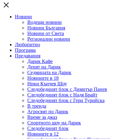
Новини
Водещи новини
Новини България
Новини от Света
Регионални новини
Любопитно
Програма
Предавания
Дарик Кафе
Денят на Дарик
Седмицата на Дарик
Новините в 18
Ники Кънчев Шоу
Следобедният блок с Димитър Панев
Следобедният блок с Надя Брайт
Следобедният блок с Гери Турийска
В тренда
Агросвят по Дарик
Време за джаз
Спортното шоу на Дарик
Следобедният блок
Новините в 12