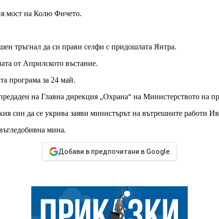
я мост на Колю Фичето.
шен тръгнал да си прави селфи с придошлата Янтра.
ата от Априлското въстание.
а програма за 24 май.
 предаден на Главна дирекция „Охрана“ на Министерството на пр
ския син да се укрива заяви министърът на вътрешните работи 
 въгледобивна мина.
Добави в предпочитани в Google