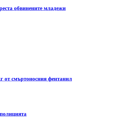
ареста обвинените младежи
кг от смъртоносния фентанил
 полицията