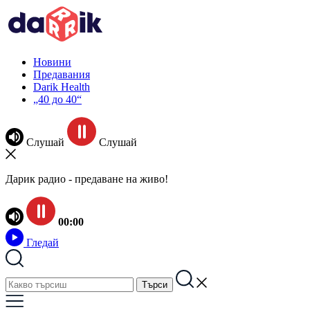
Новини
Предавания
Darik Health
„40 до 40“
Слушай
Слушай
Дарик радио - предаване на живо!
00:00
Гледай