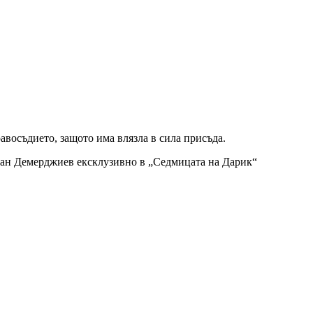
авосъдието, защото има влязла в сила присъда.
Иван Демерджиев ексклузивно в „Седмицата на Дарик“