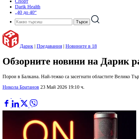
Спорт
Darik Health
„40 до 40“
Дарик
|
Предавания
|
Новините в 18
Обзорните новини на Дарик рад
Порои в Балкана. Най-тежко са засегнати областите Велико Тър
Никола Братанов
23 Май 2026 19:10 ч.