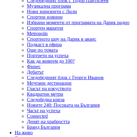
Следобедният блок с Тодор Пантилеев
Музикална програма
Нови хоризонти с Лили
Спортни новини
Избрани моменти от програмата на Дарик радио
Спортен маратон
Metropolis
Спортното шоу на Дарик в аванс
Подкаст в ефира
Още по темата
Портрети на успеха
Как да живеем до 100?
Финес
Дебатът
Следобедният блок с Георги Иванов
Мечтани дестинации
Гласът на изкуството
Квадратни метри
Следобедна криза
Новите 240: Посоката на България
Часът на успеха
Connected
Денят на храбростта
Бранд България
На живо