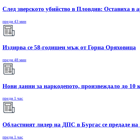
След зверското убийство в Пловдив: Оставиха в 
преди 43 мин
Издирва се 58-годишен мъж от Горна Оряховица
преди 48 мин
Нови данни за наркодепото, произвеждало до 10 
преди 1 час
Областният лидер на ДПС в Бургас се предаде на
преди 1 час