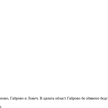
ново, Габрово и Ловеч. В цялата област Габрово бе обявено бед
и.