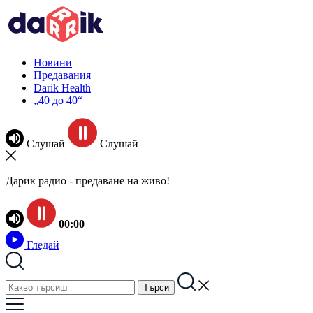
Новини
Предавания
Darik Health
„40 до 40“
Слушай
Слушай
Дарик радио - предаване на живо!
00:00
Гледай