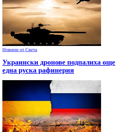
Новини от Света
Украински дронове подпалиха още
една руска рафинерия