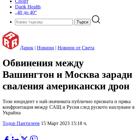
Спорт
Darik Health
„40 до 40“
Дарик
|
Новини
|
Новини от Света
Обвинения между
Вашингтон и Москва заради
сваления американски дрон
Този инцидент е най-значимата публично призната и пряка
конфронтация между САЩ и Русия след руското нахлуване в
Украйна
Тодор Пантилеев
15 Март 2023 15:18 ч.