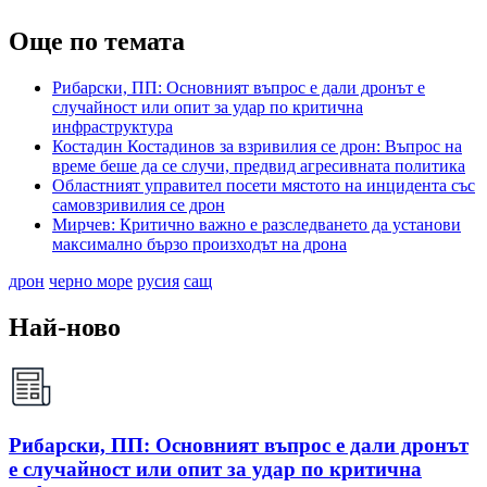
Още по темата
Рибарски, ПП: Основният въпрос е дали дронът е
случайност или опит за удар по критична
инфраструктура
Костадин Костадинов за взривилия се дрон: Въпрос на
време беше да се случи, предвид агресивната политика
Областният управител посети мястото на инцидента със
самовзривилия се дрон
Мирчев: Критично важно е разследването да установи
максимално бързо произходът на дрона
дрон
черно море
русия
сащ
Най-ново
Рибарски, ПП: Основният въпрос е дали дронът
е случайност или опит за удар по критична