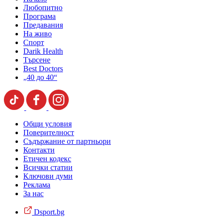
Любопитно
Програма
Предавания
На живо
Спорт
Darik Health
Търсене
Best Doctors
„40 до 40“
Общи условия
Поверителност
Съдържание от партньори
Контакти
Етичен кодекс
Всички статии
Ключови думи
Реклама
За нас
Dsport.bg