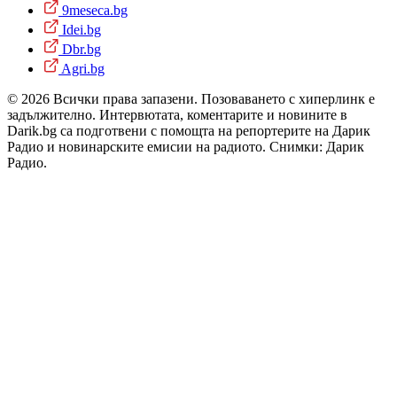
9meseca.bg
Idei.bg
Dbr.bg
Agri.bg
© 2026 Всички права запазени. Позоваването с хиперлинк е
задължително. Интервютата, коментарите и новините в
Darik.bg са подготвени с помощта на репортерите на Дарик
Радио и новинарските емисии на радиото. Снимки: Дарик
Радио.