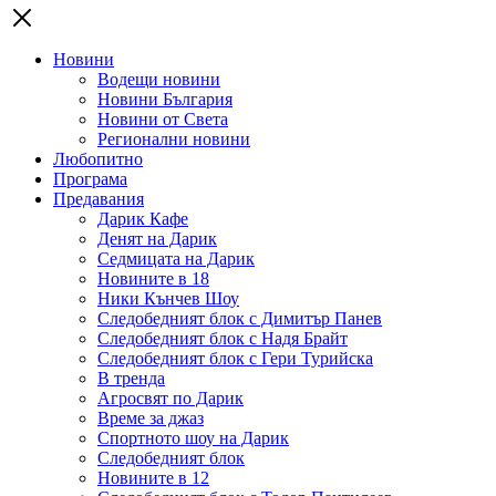
Новини
Водещи новини
Новини България
Новини от Света
Регионални новини
Любопитно
Програма
Предавания
Дарик Кафе
Денят на Дарик
Седмицата на Дарик
Новините в 18
Ники Кънчев Шоу
Следобедният блок с Димитър Панев
Следобедният блок с Надя Брайт
Следобедният блок с Гери Турийска
В тренда
Агросвят по Дарик
Време за джаз
Спортното шоу на Дарик
Следобедният блок
Новините в 12