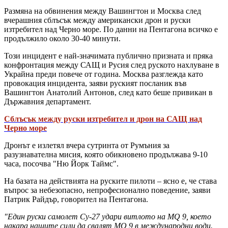
Размяна на обвинения между Вашингтон и Москва след
вчерашния сблъсък между американски дрон и руски
изтребител над Черно море. По данни на Пентагона всичко е
продължило около 30-40 минути.
Този инцидент е най-значимата публично призната и пряка
конфронтация между САЩ и Русия след руското нахлуване в
Украйна преди повече от година. Москва разглежда като
провокация инцидента, заяви руският посланик във
Вашингтон Анатолий Антонов, след като беше привикан в
Държавния департамент.
Сблъсък между руски изтребител и дрон на САЩ над
Черно море
Дронът е излетял вчера сутринта от Румъния за
разузнавателна мисия, която обикновено продължава 9-10
часа, посочва "Ню Йорк Таймс".
На базата на действията на руските пилоти – ясно е, че става
въпрос за небезопасно, непрофесионално поведение, заяви
Патрик Райдър, говорител на Пентагона.
"Един руски самолет Су-27 удари витлото на MQ 9, което
накара нашите сили да свалят MQ 9 в международни води.