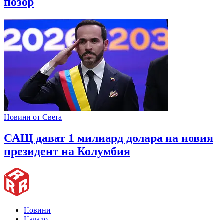
позор
Новини от Света
САЩ дават 1 милиард долара на новия
президент на Колумбия
Новини
Начало