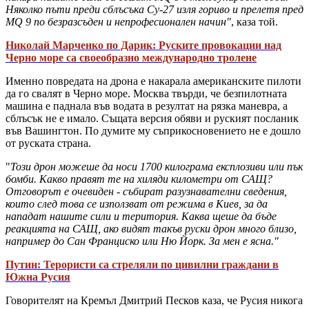
Няколко пъти преди сблъсъка Су-27 изля гориво и прелетя пред
MQ 9 по безразсъден и непрофесионален начин"
, каза той.
Николай Марченко по Дарик: Руските провокации над
Черно море са своеобразно международно тролене
Именно повредата на дрона е накарала американските пилоти
да го свалят в Черно море. Москва твърди, че безпилотната
машина е паднала във водата в резултат на рязка маневра, а
сблъсък не е имало. Същата версия обяви и руският посланик
във Вашингтон. По думите му съприкосновението не е дошло
от руската страна.
"
Този дрон можеше да носи 1700 килограма експлозиви или пък
бомби. Какво правят те на хиляди километри от САЩ?
Отговорът е очевиден - събират разузнавателни сведения,
които след това се използват от режима в Киев, за да
нападат нашите сили и територия. Каква щеше да бъде
реакцията на САЩ, ако видят такъв руски дрон много близо,
например до Сан Франциско или Ню Йорк. За мен е ясна."
Путин: Терористи са стреляли по цивилни граждани в
Южна Русия
Говорителят на Кремъл Дмитрий Песков каза, че Русия никога