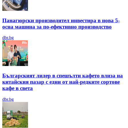
Панагюрски производител инвестира в нова 5-
осна машина за по-ефективно производство
dbr.bg
Българският лидер в спешълти кафето влиза на
китайския пазар с едни от най-редките сортове
кафе в света
dbr.bg