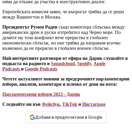
няма да откаже да участва в конструктивен диалог.
Европейската комисия заяви, че въпросът трябва да се реши
между Вашингтон и Москва.
Президентът Румен Радев
също коментира сблъсъка между
американски дрон и руски изтребител над Черно море. По
думите му този конфликт вече прераства в глобален
икономически сблъсък, но ние трябва да направим всичко
възможно да не прерасне в глобален военен сблъсък.
Най-интересните разговори от ефира на Дарик слушайте в
подкаста на радиото в
Soundcloud
,
Spotify
,
Apple
Podcasts
и
Google Podcasts
Четете актуалните новини за предсрочните парламентарни
избори, анализи, коментари и всичко от деня на вота:
Парламентарни избори 2023 - Дарик
Следвайте ни във
Фейсбук
,
TikTok
и
Инстаграм
Добави в предпочитани в Google