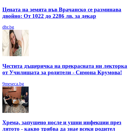
Цената на земята във Врачанско се разминава
двойно: От 1022 до 2286 лв. за декар
dbr.bg
Честита дъщеричка на прекрасната ни лекторка
от Училищата за родители - Симона Крумова!
9meseca.bg
Хрема, запушено носле и ушни инфекции през
лятотo - какво трябва да знае всеки родител