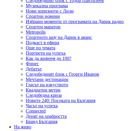
Следобедният блок с Тодор Пантилеев
Музикална програма
Нови хоризонти с Лили
Спортни новини
Избрани моменти от програмата на Дарик радио
Спортен маратон
Metropolis
Спортното шоу на Дарик в аванс
Подкаст в ефира
Още по темата
Портрети на успеха
Как да живеем до 100?
Финес
Дебатът
Следобедният блок с Георги Иванов
Мечтани дестинации
Гласът на изкуството
Квадратни метри
Следобедна криза
Новите 240: Посоката на България
Часът на успеха
Connected
Денят на храбростта
Бранд България
На живо