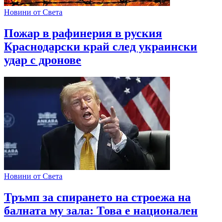
Новини от Света
Пожар в рафинерия в руския
Краснодарски край след украински
удар с дронове
Новини от Света
Тръмп за спирането на строежа на
балната му зала: Това е национален