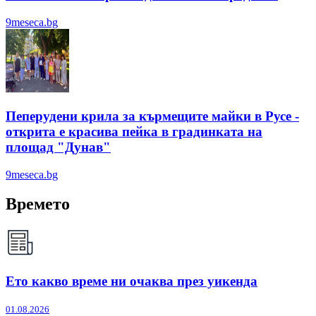
9meseca.bg
Пеперудени крила за кърмещите майки в Русе -
открита е красива пейка в градинката на
площад "Дунав"
9meseca.bg
Времето
Ето какво време ни очаква през уикенда
01.08.2026