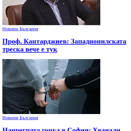
Новини България
Проф. Кантарджиев: Западнонилската
треска вече е тук
Новини България
Напрегната гонка в София: Хванали