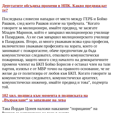
Депутатите обсъдиха промени в НПК. Какво предвиждат
те?
Последваха словесни нападки от място между ГЕРБ и Бойко
Рашков, след което Рашков излезе на трибуната. "Когато
говорите за милиционери, имайте предвид, че засягате
Младен Маринов, който е завършил милиционерско училище
в Пазарджик. Аз не съм завършил милиционерското училище
в Пазарджик. Второ, аз много уважавам всяка една професия,
включително уважавам професията на хората, които се
занимават с пожарогасене, обаче предпочитам да бъда
комунистически следовател, отколкото комунистически
пожарникар, защото много след началото на демократичните
промени членът на БКП Бойко Борисов е останал член на тази
партия, излязъл е от МВР точно на правното основание, че не
желае да се политизира от любов към БКП. Когато говорите за
комунистически следовател, комунистически архитект,
комунистически инженер, имайте предвид и това", подчерта
той.
102 хил. подписа към момента в подписката на
„Възраждане“ за запазване на лева
Така Йордан Цонев наложи наказание "порицание" на