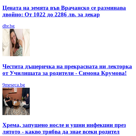
Цената на земята във Врачанско се разминава
двойно: От 1022 до 2286 лв. за декар
dbr.bg
Честита дъщеричка на прекрасната ни лекторка
от Училищата за родители - Симона Крумова!
9meseca.bg
Хрема, запушено носле и ушни инфекции през
лятотo - какво трябва да знае всеки родител