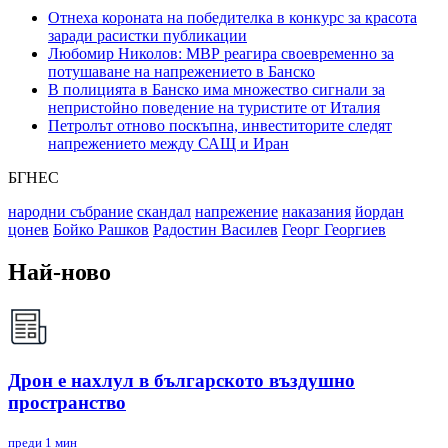
Отнеха короната на победителка в конкурс за красота
заради расистки публикации
Любомир Николов: МВР реагира своевременно за
потушаване на напрежението в Банско
В полицията в Банско има множество сигнали за
непристойно поведение на туристите от Италия
Петролът отново поскъпна, инвеститорите следят
напрежението между САЩ и Иран
БГНЕС
народни събрание
скандал
напрежение
наказания
йордан
цонев
Бойко Рашков
Радостин Василев
Георг Георгиев
Най-ново
Дрон е нахлул в българското въздушно
пространство
преди 1 мин