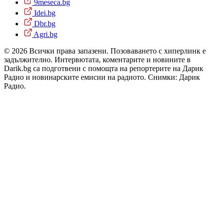
9meseca.bg
Idei.bg
Dbr.bg
Agri.bg
© 2026 Всички права запазени. Позоваването с хиперлинк е
задължително. Интервютата, коментарите и новините в
Darik.bg са подготвени с помощта на репортерите на Дарик
Радио и новинарските емисии на радиото. Снимки: Дарик
Радио.