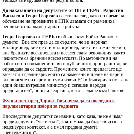
Рашков за нарушаване на реда в залата.
До наказанието на депутатите от ПП и ГЕРБ - Радостин
Василев и Георг Георгиев
се стигна след като по време на
обсъждане на промените в НПК двамата си размениха
реплики от парламентарната трибуна.
Георг Георгиев от ГЕРБ
се обърна към Бойко Рашков с
думите: "Вие сте прав да се сърдите, че ви наричат
милиционер, вие не сте милиционер, вие сте си жив чекист,
вие бранихте всекировата и всеасеневата революция, както
чекистите са бранили всесъветската. По методите ви на
работа и по изпълненията ви в публичното пространство, ви
оправдава да се сърдите. Промените, които предлагате ще
засегат ли градинари, които са намесени в пране на пари и
във внасяне на огромни суми извън ЕС в България в полза на
един бивш вътрешен министър и сегашен народен
представител", попита Георгиев, като гледаше към Рашков.
Журналист пред Дарик: Това няма да са последните
парламентарни избори за годината
Впоследствие депутатът се извини, като каза, че не е имал
предвид думата "чекистки", която може да бъде свързана с
нецензурен контекст, а е имал предвид думата
"ченгеджийски".