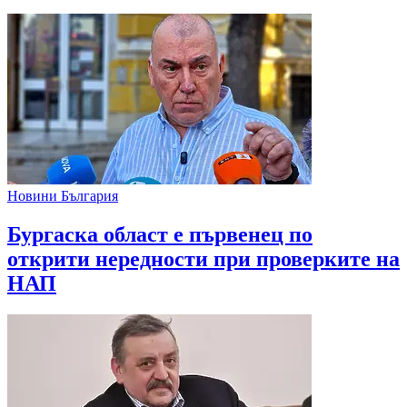
Новини България
Бургаска област е първенец по
открити нередности при проверките на
НАП