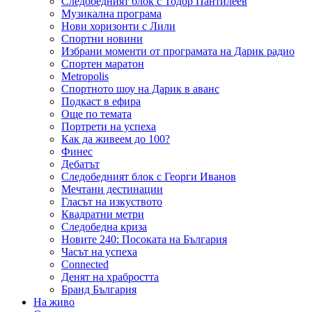
Следобедният блок с Тодор Пантилеев
Музикална програма
Нови хоризонти с Лили
Спортни новини
Избрани моменти от програмата на Дарик радио
Спортен маратон
Metropolis
Спортното шоу на Дарик в аванс
Подкаст в ефира
Още по темата
Портрети на успеха
Как да живеем до 100?
Финес
Дебатът
Следобедният блок с Георги Иванов
Мечтани дестинации
Гласът на изкуството
Квадратни метри
Следобедна криза
Новите 240: Посоката на България
Часът на успеха
Connected
Денят на храбростта
Бранд България
На живо