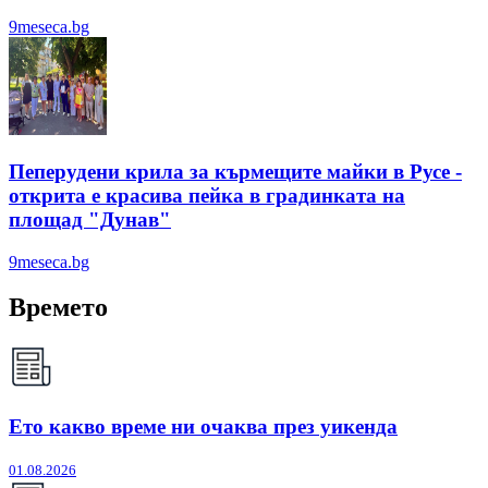
9meseca.bg
Пеперудени крила за кърмещите майки в Русе -
открита е красива пейка в градинката на
площад "Дунав"
9meseca.bg
Времето
Ето какво време ни очаква през уикенда
01.08.2026