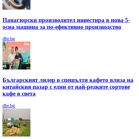
Панагюрски производител инвестира в нова 5-
осна машина за по-ефективно производство
dbr.bg
Българският лидер в спешълти кафето влиза на
китайския пазар с едни от най-редките сортове
кафе в света
dbr.bg