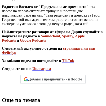
Радостин Василев от "Продължаваме промяната"
пък
излезе на парламентарната трибуна и постави две
пластмасови ръце на нея. "Тези ръце съм ги донесъл за Георг
Георгиев, той има афинитет към ръцете, неговите основни
експертни умения са в това да целува ръце", каза той.
Най-интересните разговори от ефира на Дарик слушайте в
подкаста на радиото в
Soundcloud
,
Spotify
,
Apple
Podcasts
и
Google Podcasts
Следете най-актуалното от деня на
страницата ни във
Фейсбук
За забавни видеа ни последвайте в
TikTok
Следвайте ни и в
Инстаграм
Добави в предпочитани в Google
Още по темата