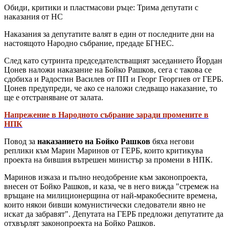
Обиди, критики и пластмасови ръце: Трима депутати с
наказания от НС
Наказания за депутатите валят в един от последните дни на
настоящото Народно събрание, предаде БГНЕС.
След като сутринта председателстващият заседанието Йордан
Цонев наложи наказание на Бойко Рашков, сега с такова се
сдобиха и Радостин Василев от ПП и Георг Георгиев от ГЕРБ.
Цонев предупреди, че ако се наложи следващо наказание, то
ще е отстраняване от залата.
Напрежение в Народното събрание заради промените в
НПК
Повод за
наказанието на Бойко Рашков
бяха негови
реплики към Марин Маринов от ГЕРБ, които критикува
проекта на бившия вътрешен министър за промени в НПК.
Маринов изказа и пълно неодобрение към законопроекта,
внесен от Бойко Рашков, и каза, че в него вижда "стремеж на
връщане на милиционерщина от най-мракобесните времена,
които някои бивши комунистически следователи явно не
искат да забравят". Депутата на ГЕРБ предложи депутатите да
отхвърлят законопроекта на Бойко Рашков.