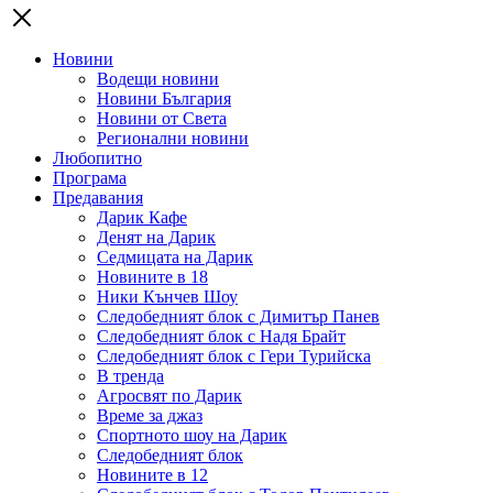
Новини
Водещи новини
Новини България
Новини от Света
Регионални новини
Любопитно
Програма
Предавания
Дарик Кафе
Денят на Дарик
Седмицата на Дарик
Новините в 18
Ники Кънчев Шоу
Следобедният блок с Димитър Панев
Следобедният блок с Надя Брайт
Следобедният блок с Гери Турийска
В тренда
Агросвят по Дарик
Време за джаз
Спортното шоу на Дарик
Следобедният блок
Новините в 12