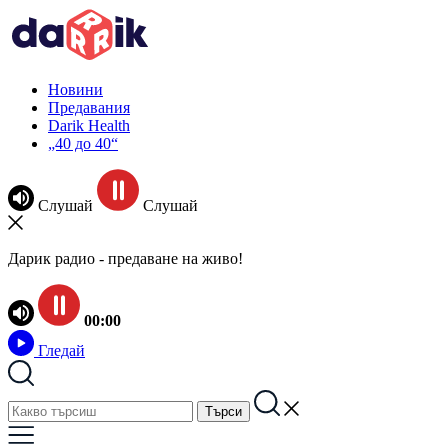
Новини
Предавания
Darik Health
„40 до 40“
Слушай
Слушай
Дарик радио - предаване на живо!
00:00
Гледай