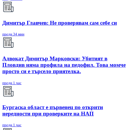
Димитър Главчев: Не проверявам сам себе си
преди 34 мин
Адвокат Димитър Марковски: Убитият в
Пловдив няма профила на педофил. Това момче
просто си е търсело приятелка.
преди 1 час
Бургаска област е първенец по открити
нередности при проверките на НАП
преди 1 час