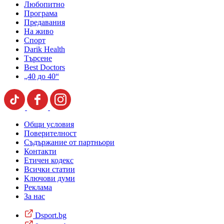
Любопитно
Програма
Предавания
На живо
Спорт
Darik Health
Търсене
Best Doctors
„40 до 40“
Общи условия
Поверителност
Съдържание от партньори
Контакти
Етичен кодекс
Всички статии
Ключови думи
Реклама
За нас
Dsport.bg