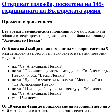
Откриват изложба, посветена на 145-
годишнината на Българската армия
Промени в движението
Във връзка с
великденските празници и 6 май
Столичната
община въведе промени в движението в
района на площад
"Александър Невски"
.
От 8 часа на 4 май до приключване на мероприятието на 5
май
се забранява престоят и паркирането на пътни превозни
средства на:
пл. "Св. Александър Невски"
по ул. "Оборище" в участъка между пл. "Св. Александър
Невски" и бул. "Васил Левски"
по ул. "Дунав" в участъка между ул. "Московска" и пл.
"Св. Александър Невски"
по ул. "11-и август" в участъка между ул. "Московска" и
пл. "Св. Александър Невски"
ул. "15-и ноември"
От 18 часа на 4 май до приключване на мероприятието на 5
май
се забранява влизането на превозни средства по: