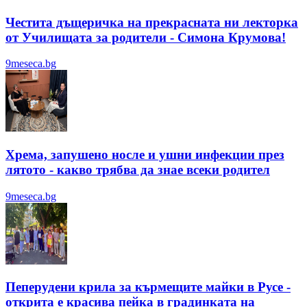
Честита дъщеричка на прекрасната ни лекторка
от Училищата за родители - Симона Крумова!
9meseca.bg
Хрема, запушено носле и ушни инфекции през
лятотo - какво трябва да знае всеки родител
9meseca.bg
Пеперудени крила за кърмещите майки в Русе -
открита е красива пейка в градинката на