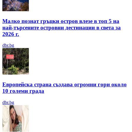
Малко познат гръцки остров влезе в топ 5 на
най-търсените островни дестинации в света за
2026 г.
dbr.bg
Европейска страна създава огромни гори около
10 големи града
dbr.bg