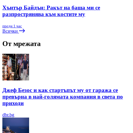
Хънтър Байдън: Ракът на баща ми се
разпрострянява към костите му
преди 1 час
Всички
От мрежата
Джеф Безос и как стартъпът му от гаража се
превърна в най-голямата компания в света по
приходи
dbr.bg