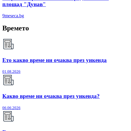
площад "Дунав"
9meseca.bg
Времето
Ето какво време ни очаква през уикенда
01.08.2026
Какво време ни очаква през уикенда?
06.06.2026