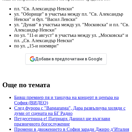
пл. "Св. Александър Невски"
ул. "Оборище" в участъка между пл. "Св. Александър
Невски" и бул. "Васил Левски"
ул. "Дунав" в участъка между ул. "Московска" и пл. "Св.
Александър Невски"
по ул. "11-и август" в участъка между ул. „Московска“ и
пл. „Св. Александър Невски“
по ул. „15-и ноември”
Добави в предпочитани в Google
Още по темата
Бивш премиер пя и танцува на концерт в ценъра на
София (ВИДЕО)
След фурора с "Bangaranga", Дара развълнува хиляди с
думи от сцената на БГ Радио
Петдесетница е! Патриарх Даниил ще възглави
празничното богослужение
Промени в движението в София заради Джиро д’Италия