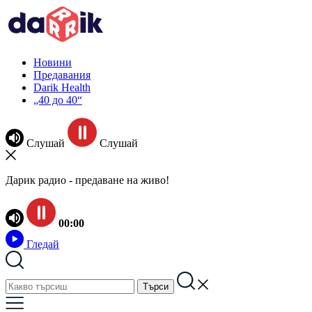
Новини
Предавания
Darik Health
„40 до 40“
Слушай
Слушай
Дарик радио - предаване на живо!
00:00
Гледай