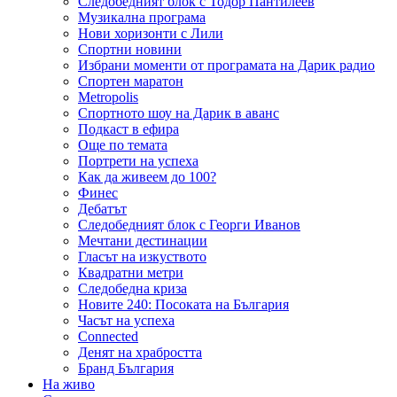
Следобедният блок с Тодор Пантилеев
Музикална програма
Нови хоризонти с Лили
Спортни новини
Избрани моменти от програмата на Дарик радио
Спортен маратон
Metropolis
Спортното шоу на Дарик в аванс
Подкаст в ефира
Още по темата
Портрети на успеха
Как да живеем до 100?
Финес
Дебатът
Следобедният блок с Георги Иванов
Мечтани дестинации
Гласът на изкуството
Квадратни метри
Следобедна криза
Новите 240: Посоката на България
Часът на успеха
Connected
Денят на храбростта
Бранд България
На живо