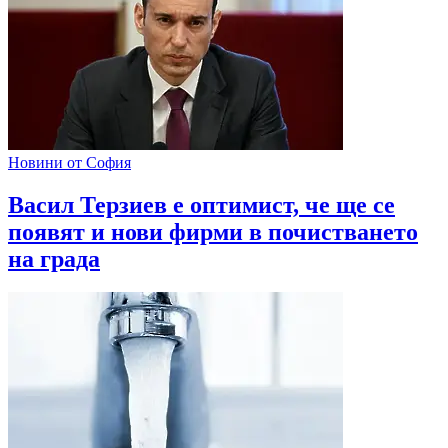
Новини от София
Васил Терзиев е оптимист, че ще се
появят и нови фирми в почистването
на града