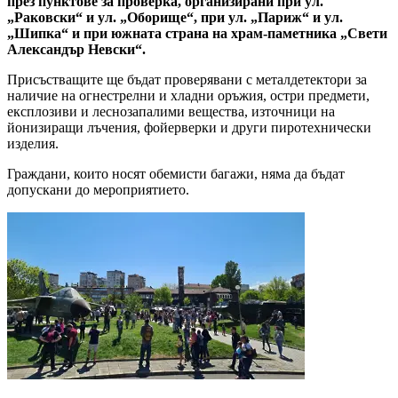
през пунктове за проверка, организирани при ул.
„Раковски“ и ул. „Оборище“, при ул. „Париж“ и ул.
„Шипка“ и при южната страна на храм-паметника „Свети
Александър Невски“.
Присъстващите ще бъдат проверявани с металдетектори за
наличие на огнестрелни и хладни оръжия, остри предмети,
експлозиви и леснозапалими вещества, източници на
йонизиращи лъчения, фойерверки и други пиротехнически
изделия.
Граждани, които носят обемисти багажи, няма да бъдат
допускани до мероприятието.