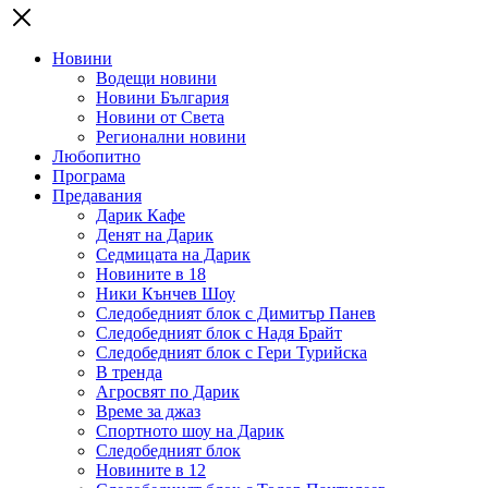
Новини
Водещи новини
Новини България
Новини от Света
Регионални новини
Любопитно
Програма
Предавания
Дарик Кафе
Денят на Дарик
Седмицата на Дарик
Новините в 18
Ники Кънчев Шоу
Следобедният блок с Димитър Панев
Следобедният блок с Надя Брайт
Следобедният блок с Гери Турийска
В тренда
Агросвят по Дарик
Време за джаз
Спортното шоу на Дарик
Следобедният блок
Новините в 12