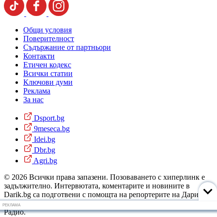
Общи условия
Поверителност
Съдържание от партньори
Контакти
Етичен кодекс
Всички статии
Ключови думи
Реклама
За нас
Dsport.bg
9meseca.bg
Idei.bg
Dbr.bg
Agri.bg
© 2026 Всички права запазени. Позоваването с хиперлинк е
задължително. Интервютата, коментарите и новините в
Darik.bg са подготвени с помощта на репортерите на Дарик
Радио и новинарските емисии на радиото. Снимки: Дарик
РЕКЛАМА
Радио.