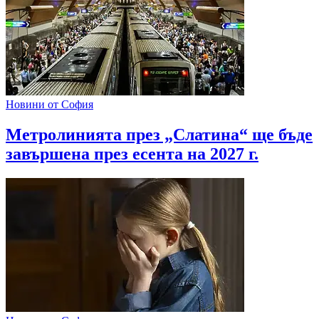
Новини от София
Метролинията през „Слатина“ ще бъде
завършена през есента на 2027 г.