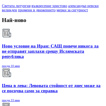
Светата литургия
възкресение христово
александър невски
великден
промени в движението
мерки за сигурност
Най-ново
Ново условие на Иран: САЩ повече никога да
не отправят заплахи срещу Ислямската
република
преди 10 мин
Цена в лева: Левовата стойност от днес може да
се посочва само за справка
преди 33 мин