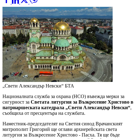
„Свети Александър Невски“
БТА
Националната служба за охрана (НСО) въвежда мерки за
сигурност за
Светата литургия за Възкресение Христово в
патриаршеската катедрала „Свети Александър Невски“
,
съобщиха от пресцентъра на службата.
Наместник-председателят на Светия синод Врачанският
митрополит Григорий ще оглави архиерейската света
литургия за Възкресение Христово - Пасха. Тя ще бъде