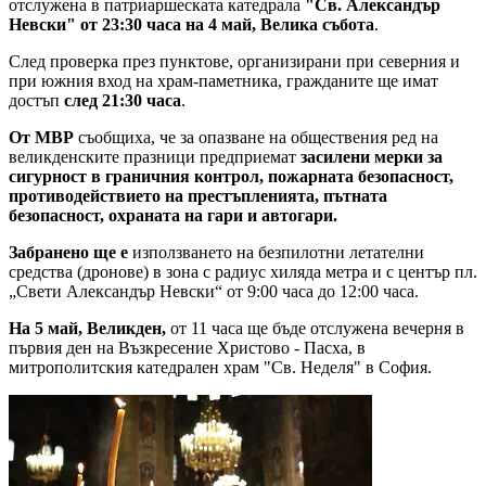
отслужена в патриаршеската катедрала
"Св. Александър
Невски"
от 23:30 часа
на 4 май, Велика събота
.
След проверка през пунктове, организирани при северния и
при южния вход на храм-паметника, гражданите ще имат
достъп
след 21:30 часа
.
От МВР
съобщиха, че за опазване на обществения ред на
великденските празници предприемат
засилени мерки за
сигурност в граничния контрол, пожарната безопасност,
противодействието на престъпленията, пътната
безопасност, охраната на гари и автогари.
Забранено ще е
използването на безпилотни летателни
средства (дронове) в зона с радиус хиляда метра и с център пл.
„Свети Александър Невски“ от 9:00 часа до 12:00 часа.
На 5 май, Великден,
от 11 часа ще бъде отслужена вечерня в
първия ден на Възкресение Христово - Пасха, в
митрополитския катедрален храм "Св. Неделя" в София.