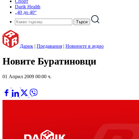
Спорт
Darik Health
„40 до 40“
Дарик
|
Предавания
|
Новините в аудио
Новите Буратиновци
01 Април 2009 00:00 ч.