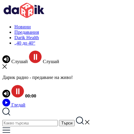
Новини
Предавания
Darik Health
„40 до 40“
Слушай
Слушай
Дарик радио - предаване на живо!
00:00
Гледай