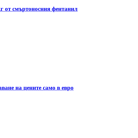
кг от смъртоносния фентанил
ане на цените само в евро