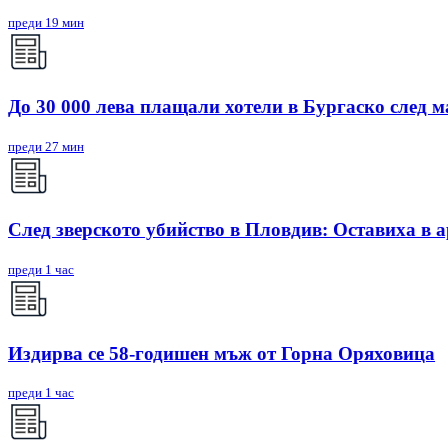
преди 19 мин
До 30 000 лева плащали хотели в Бургаско след 
преди 27 мин
След зверското убийство в Пловдив: Оставиха в 
преди 1 час
Издирва се 58-годишен мъж от Горна Оряховица
преди 1 час