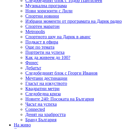
Следобедният блок с Тодор Пантилеев
Музикална програма
Нови хоризонти с Лили
Спортни новини
Избрани моменти от програмата на Дарик радио
Спортен маратон
Metropolis
Спортното шоу на Дарик в аванс
Подкаст в ефира
Още по темата
Портрети на успеха
Как да живеем до 100?
Финес
Дебатът
Следобедният блок с Георги Иванов
Мечтани дестинации
Гласът на изкуството
Квадратни метри
Следобедна криза
Новите 240: Посоката на България
Часът на успеха
Connected
Денят на храбростта
Бранд България
На живо