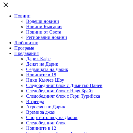
Новини
Водещи новини
Новини България
Новини от Света
Регионални новини
Любопитно
Програма
Предавания
Дарик Кафе
Денят на Дарик
Седмицата на Дарик
Новините в 18
Ники Кънчев Шоу
Следобедният блок с Димитър Панев
Следобедният блок с Надя Брайт
Следобедният блок с Гери Турийска
В тренда
Агросвят по Дарик
Време за джаз
Спортното шоу на Дарик
Следобедният блок
Новините в 12