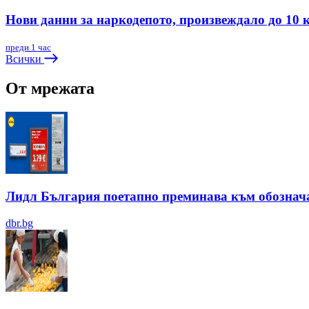
Нови данни за наркодепото, произвеждало до 10 
преди 1 час
Всички
От мрежата
Лидл България поетапно преминава към обозначав
dbr.bg