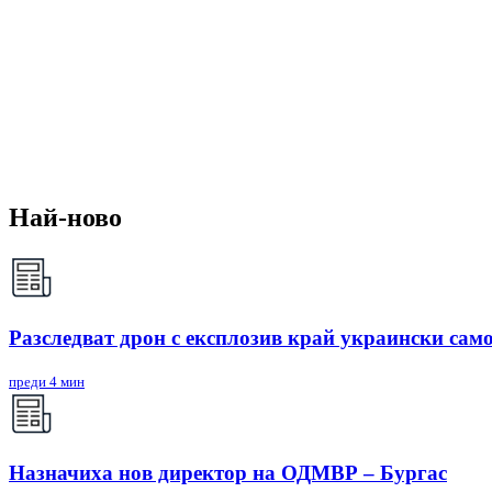
Най-ново
Разследват дрон с експлозив край украински сам
преди 4 мин
Назначиха нов директор на ОДМВР – Бургас