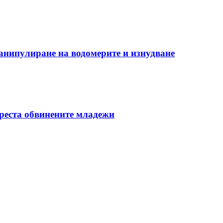
манипулиране на водомерите и изнудване
ареста обвинените младежи