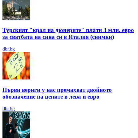
Турският "крал на дюнерите" плати 3 млн. евро
за сватбата на сина си в Италия (снимки)
dbr.bg
Първи вериги у нас премахват двойното
обозначение на цените в лева и евро
dbr.bg