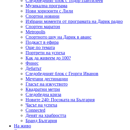
Следобедният блок с Тодор Пантилеев
Музикална програма
Нови хоризонти с Лили
Спортни новини
Избрани моменти от програмата на Дарик радио
Спортен маратон
Metropolis
Спортното шоу на Дарик в аванс
Подкаст в ефира
Още по темата
Портрети на успеха
Как да живеем до 100?
Финес
Дебатът
Следобедният блок с Георги Иванов
Мечтани дестинации
Гласът на изкуството
Квадратни метри
Следобедна криза
Новите 240: Посоката на България
Часът на успеха
Connected
Денят на храбростта
Бранд България
На живо