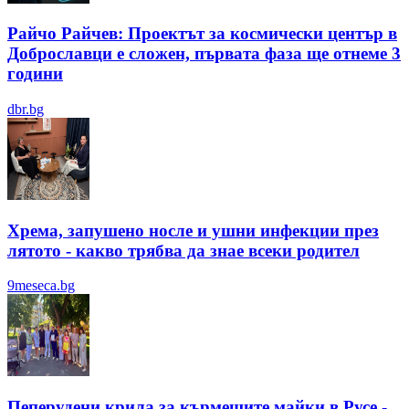
Райчо Райчев: Проектът за космически център в
Доброславци е сложен, първата фаза ще отнеме 3
години
dbr.bg
Хрема, запушено носле и ушни инфекции през
лятотo - какво трябва да знае всеки родител
9meseca.bg
Пеперудени крила за кърмещите майки в Русе -