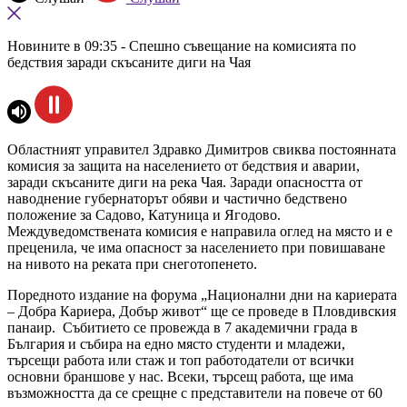
Новините в 09:35 - Спешно съвещание на комисията по
бедствия заради скъсаните диги на Чая
Областният управител Здравко Димитров свиква постоянната
комисия за защита на населението от бедствия и аварии,
заради скъсаните диги на река Чая. Заради опасността от
наводнение губернаторът обяви и частично бедствено
положение за Садово, Катуница и Ягодово.
Междуведомствената комисия е направила оглед на място и е
преценила, че има опасност за населението при повишаване
на нивото на реката при снеготопенето.
Поредното издание на форума „Национални дни на кариерата
– Добра Кариера, Добър живот“ ще се проведе в Пловдивския
панаир. Събитието се провежда в 7 академични града в
България и събира на едно място студенти и младежи,
търсещи работа или стаж и топ работодатели от всички
основни браншове у нас. Всеки, търсещ работа, ще има
възможността да се срещне с представители на повече от 60