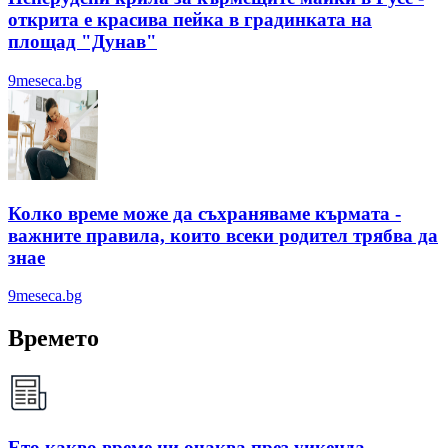
открита е красива пейка в градинката на
площад "Дунав"
9meseca.bg
Колко време може да съхраняваме кърмата -
важните правила, които всеки родител трябва да
знае
9meseca.bg
Времето
Ето какво време ни очаква през уикенда