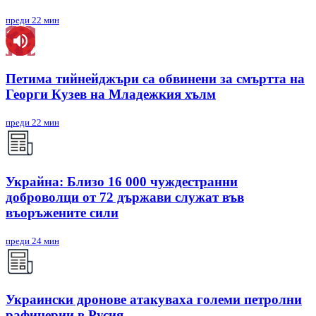
преди 22 мин
Петима тийнейджъри са обвинени за смъртта на
Георги Кузев на Младежкия хълм
преди 22 мин
Украйна: Близо 16 000 чуждестранни
доброволци от 72 държави служат във
въоръжените сили
преди 24 мин
Украински дронове атакуваха големи петролни
рафинерии в Русия