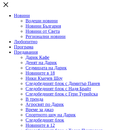
Новини
Водещи новини
Новини България
Новини от Света
Регионални новини
Любопитно
Програма
Предавания
Дарик Кафе
Денят на Дарик
Седмицата на Дарик
Новините в 18
Ники Кънчев Шоу
Следобедният блок с Димитър Панев
Следобедният блок с Надя Брайт
Следобедният блок с Гери Турийска
В тренда
Агросвят по Дарик
Време за джаз
Спортното шоу на Дарик
Следобедният блок
Новините в 12