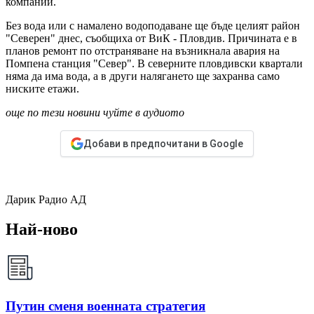
компании.
Без вода или с намалено водоподаване ще бъде целият район
"Северен" днес, съобщиха от ВиК - Пловдив. Причината е в
планов ремонт по отстраняване на възникнала авария на
Помпена станция "Север". В северните пловдивски квартали
няма да има вода, а в други налягането ще захранва само
ниските етажи.
още по тези новини чуйте в аудиото
Добави в предпочитани в Google
Дарик Радио АД
Най-ново
Путин сменя военната стратегия