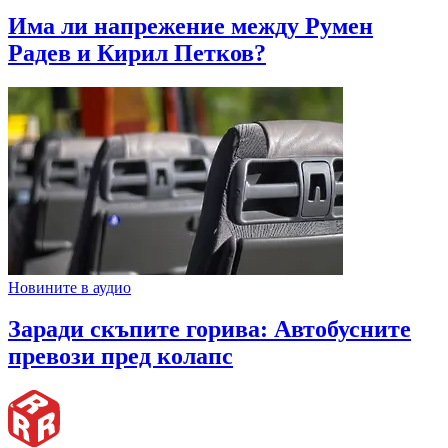
Има ли напрежение между Румен
Радев и Кирил Петков?
Новините в аудио
Заради скъпите горива: Автобусните
превози пред колапс