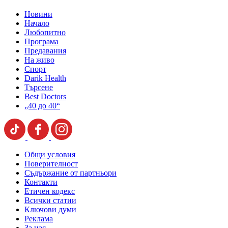
Новини
Начало
Любопитно
Програма
Предавания
На живо
Спорт
Darik Health
Търсене
Best Doctors
„40 до 40“
Общи условия
Поверителност
Съдържание от партньори
Контакти
Етичен кодекс
Всички статии
Ключови думи
Реклама
За нас