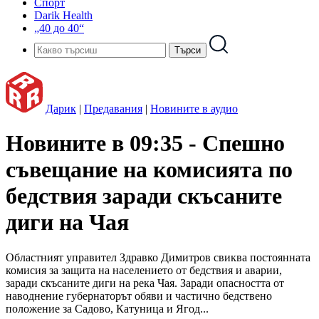
Спорт
Darik Health
„40 до 40“
Дарик
|
Предавания
|
Новините в аудио
Новините в 09:35 - Спешно
съвещание на комисията по
бедствия заради скъсаните
диги на Чая
Областният управител Здравко Димитров свиква постоянната
комисия за защита на населението от бедствия и аварии,
заради скъсаните диги на река Чая. Заради опасността от
наводнение губернаторът обяви и частично бедствено
положение за Садово, Катуница и Ягод...