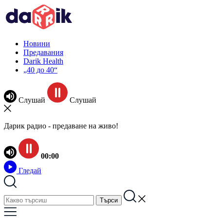
Новини
Предавания
Darik Health
„40 до 40“
Слушай
Слушай
Дарик радио - предаване на живо!
00:00
Гледай