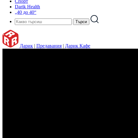
Спорт
Darik Health
„40 до 40“
Дарик
|
Предавания
|
Дарик Кафе