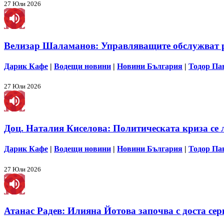
27 Юли 2026
Велизар Шаламанов: Управляващите обслужват ру
Дарик Кафе
|
Водещи новини
|
Новини България
|
Тодор Па
27 Юли 2026
Доц. Наталия Киселова: Политическата криза се 
Дарик Кафе
|
Водещи новини
|
Новини България
|
Тодор Па
27 Юли 2026
Атанас Радев: Илияна Йотова започва с доста сер