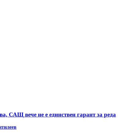
а, САЩ вече не е единствен гарант за реда
нтилеев