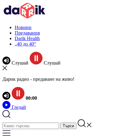
Новини
Предавания
Darik Health
„40 до 40“
Слушай
Слушай
Дарик радио - предаване на живо!
00:00
Гледай