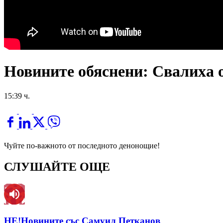
Новините обяснени: Свалиха 
15:39 ч.
Чуйте по-важното от последното денонощие!
СЛУШАЙТЕ ОЩЕ
НЕ!Новините със Самуил Петканов