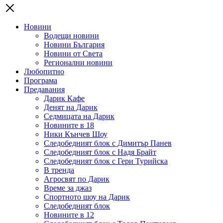
Новини
Водещи новини
Новини България
Новини от Света
Регионални новини
Любопитно
Програма
Предавания
Дарик Кафе
Денят на Дарик
Седмицата на Дарик
Новините в 18
Ники Кънчев Шоу
Следобедният блок с Димитър Панев
Следобедният блок с Надя Брайт
Следобедният блок с Гери Турийска
В тренда
Агросвят по Дарик
Време за джаз
Спортното шоу на Дарик
Следобедният блок
Новините в 12