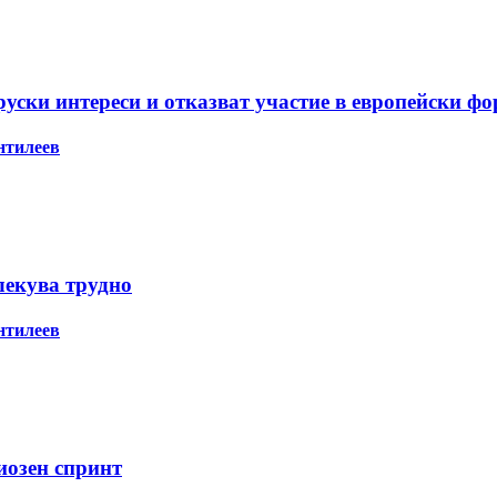
ски интереси и отказват участие в европейски ф
нтилеев
лекува трудно
нтилеев
иозен спринт