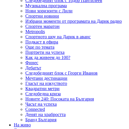
Следобедният блок с Тодор Пантилеев
Музикална програма
Нови хоризонти с Лили
Спортни новини
Избрани моменти от програмата на Дарик радио
Спортен маратон
Metropolis
Спортното шоу на Дарик в аванс
Подкаст в ефира
Още по темата
Портрети на успеха
Как да живеем до 100?
Финес
Дебатът
Следобедният блок с Георги Иванов
Мечтани дестинации
Гласът на изкуството
Квадратни метри
Следобедна криза
Новите 240: Посоката на България
Часът на успеха
Connected
Денят на храбростта
Бранд България
На живо