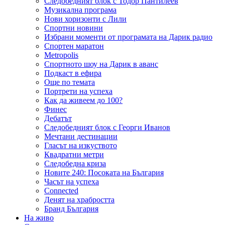
Следобедният блок с Тодор Пантилеев
Музикална програма
Нови хоризонти с Лили
Спортни новини
Избрани моменти от програмата на Дарик радио
Спортен маратон
Metropolis
Спортното шоу на Дарик в аванс
Подкаст в ефира
Още по темата
Портрети на успеха
Как да живеем до 100?
Финес
Дебатът
Следобедният блок с Георги Иванов
Мечтани дестинации
Гласът на изкуството
Квадратни метри
Следобедна криза
Новите 240: Посоката на България
Часът на успеха
Connected
Денят на храбростта
Бранд България
На живо