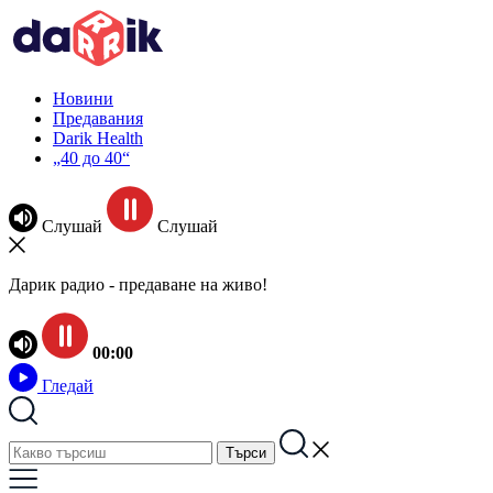
Новини
Предавания
Darik Health
„40 до 40“
Слушай
Слушай
Дарик радио - предаване на живо!
00:00
Гледай