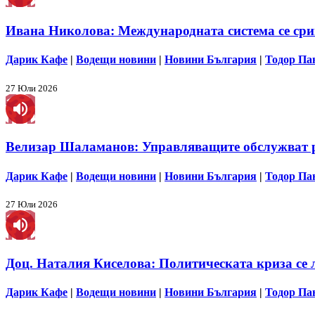
Ивана Николова: Международната система се срив
Дарик Кафе
|
Водещи новини
|
Новини България
|
Тодор Па
27 Юли 2026
Велизар Шаламанов: Управляващите обслужват ру
Дарик Кафе
|
Водещи новини
|
Новини България
|
Тодор Па
27 Юли 2026
Доц. Наталия Киселова: Политическата криза се 
Дарик Кафе
|
Водещи новини
|
Новини България
|
Тодор Па