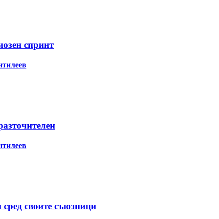
иозен спринт
нтилеев
разточителен
нтилеев
 сред своите съюзници