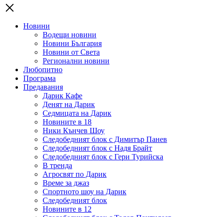
Новини
Водещи новини
Новини България
Новини от Света
Регионални новини
Любопитно
Програма
Предавания
Дарик Кафе
Денят на Дарик
Седмицата на Дарик
Новините в 18
Ники Кънчев Шоу
Следобедният блок с Димитър Панев
Следобедният блок с Надя Брайт
Следобедният блок с Гери Турийска
В тренда
Агросвят по Дарик
Време за джаз
Спортното шоу на Дарик
Следобедният блок
Новините в 12