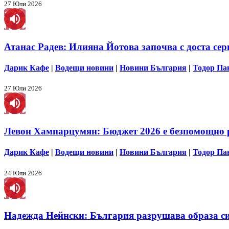
27 Юли 2026
Атанас Радев: Илияна Йотова започва с доста сер
Дарик Кафе
|
Водещи новини
|
Новини България
|
Тодор Па
27 Юли 2026
Левон Хампарцумян: Бюджет 2026 е безпомощно 
Дарик Кафе
|
Водещи новини
|
Новини България
|
Тодор Па
24 Юли 2026
Надежда Нейнски: България разрушава образа си