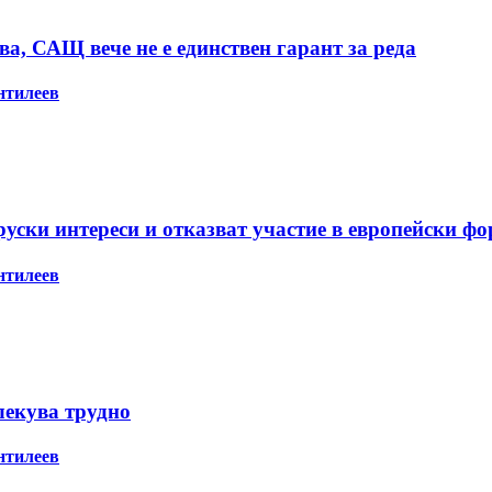
а, САЩ вече не е единствен гарант за реда
нтилеев
ски интереси и отказват участие в европейски ф
нтилеев
лекува трудно
нтилеев