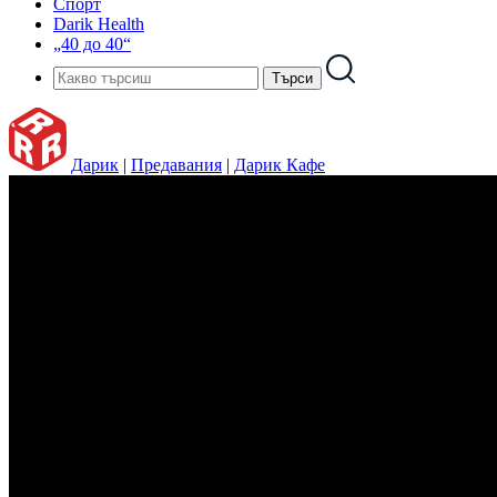
Спорт
Darik Health
„40 до 40“
Дарик
|
Предавания
|
Дарик Кафе