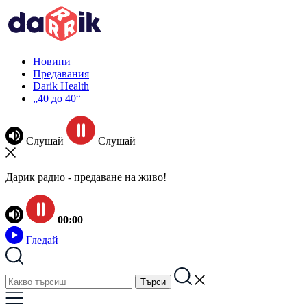
Новини
Предавания
Darik Health
„40 до 40“
Слушай
Слушай
Дарик радио - предаване на живо!
00:00
Гледай