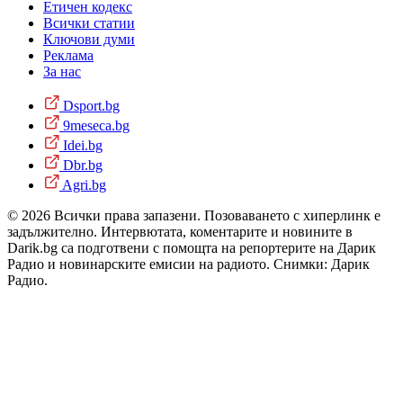
Етичен кодекс
Всички статии
Ключови думи
Реклама
За нас
Dsport.bg
9meseca.bg
Idei.bg
Dbr.bg
Agri.bg
© 2026 Всички права запазени. Позоваването с хиперлинк е
задължително. Интервютата, коментарите и новините в
Darik.bg са подготвени с помощта на репортерите на Дарик
Радио и новинарските емисии на радиото. Снимки: Дарик
Радио.