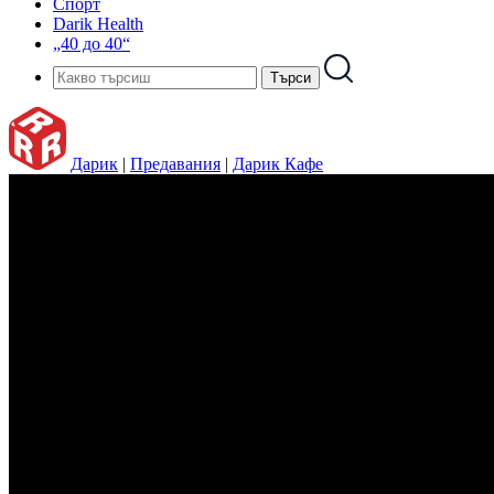
Спорт
Darik Health
„40 до 40“
Дарик
|
Предавания
|
Дарик Кафе