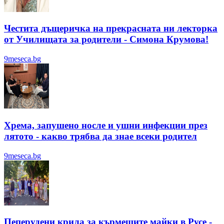
Честита дъщеричка на прекрасната ни лекторка
от Училищата за родители - Симона Крумова!
9meseca.bg
Хрема, запушено носле и ушни инфекции през
лятотo - какво трябва да знае всеки родител
9meseca.bg
Пеперудени крила за кърмещите майки в Русе -