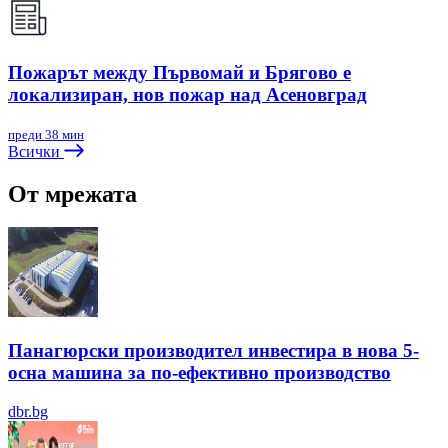
Пожарът между Първомай и Брягово е
локализиран, нов пожар над Асеновград
преди 38 мин
Всички
От мрежата
Панагюрски производител инвестира в нова 5-
осна машина за по-ефективно производство
dbr.bg