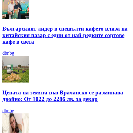
Българският лидер в спешълти кафето влиза на
китайския пазар с едни от най-редките сортове
кафе в света
dbr.bg
Цената на земята във Врачанско се разминава
двойно: От 1022 до 2286 лв. за декар
dbr.bg