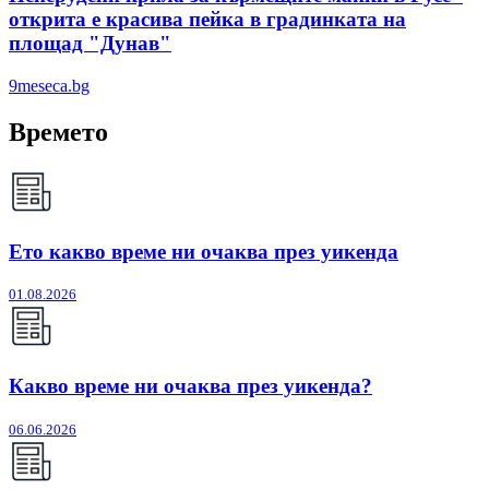
открита е красива пейка в градинката на
площад "Дунав"
9meseca.bg
Времето
Ето какво време ни очаква през уикенда
01.08.2026
Какво време ни очаква през уикенда?
06.06.2026