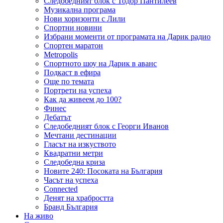
Следобедният блок с Тодор Пантилеев
Музикална програма
Нови хоризонти с Лили
Спортни новини
Избрани моменти от програмата на Дарик радио
Спортен маратон
Metropolis
Спортното шоу на Дарик в аванс
Подкаст в ефира
Още по темата
Портрети на успеха
Как да живеем до 100?
Финес
Дебатът
Следобедният блок с Георги Иванов
Мечтани дестинации
Гласът на изкуството
Квадратни метри
Следобедна криза
Новите 240: Посоката на България
Часът на успеха
Connected
Денят на храбростта
Бранд България
На живо