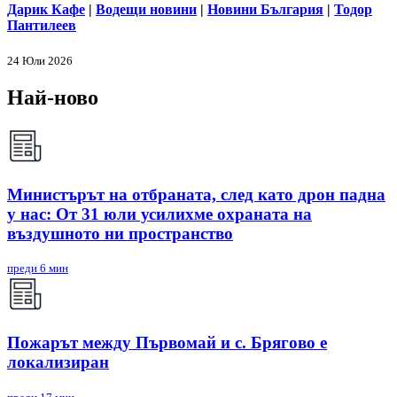
Дарик Кафе
|
Водещи новини
|
Новини България
|
Тодор
Пантилеев
24 Юли 2026
Най-ново
Министърът на отбраната, след като дрон падна
у нас: От 31 юли усилихме охраната на
въздушното ни пространство
преди 6 мин
Пожарът между Първомай и с. Брягово е
локализиран