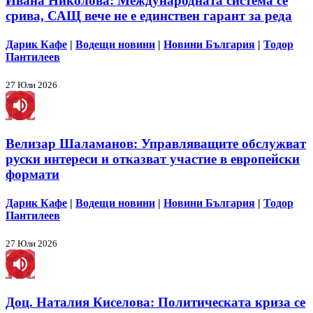
Ивана Николова: Международната система се
срива, САЩ вече не е единствен гарант за реда
Дарик Кафе
|
Водещи новини
|
Новини България
|
Тодор
Пантилеев
27 Юли 2026
Велизар Шаламанов: Управляващите обслужват
руски интереси и отказват участие в европейски
формати
Дарик Кафе
|
Водещи новини
|
Новини България
|
Тодор
Пантилеев
27 Юли 2026
Доц. Наталия Киселова: Политическата криза се