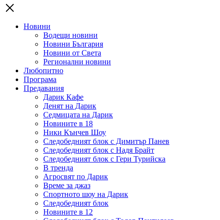
Новини
Водещи новини
Новини България
Новини от Света
Регионални новини
Любопитно
Програма
Предавания
Дарик Кафе
Денят на Дарик
Седмицата на Дарик
Новините в 18
Ники Кънчев Шоу
Следобедният блок с Димитър Панев
Следобедният блок с Надя Брайт
Следобедният блок с Гери Турийска
В тренда
Агросвят по Дарик
Време за джаз
Спортното шоу на Дарик
Следобедният блок
Новините в 12