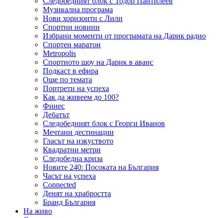
Следобедният блок с Тодор Пантилеев
Музикална програма
Нови хоризонти с Лили
Спортни новини
Избрани моменти от програмата на Дарик радио
Спортен маратон
Metropolis
Спортното шоу на Дарик в аванс
Подкаст в ефира
Още по темата
Портрети на успеха
Как да живеем до 100?
Финес
Дебатът
Следобедният блок с Георги Иванов
Мечтани дестинации
Гласът на изкуството
Квадратни метри
Следобедна криза
Новите 240: Посоката на България
Часът на успеха
Connected
Денят на храбростта
Бранд България
На живо