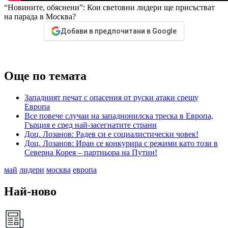
“Новините, обяснени”: Кои световни лидери ще присъстват
на парада в Москва?
Добави в предпочитани в Google
Още по темата
Западният печат с опасения от руски атаки срещу
Европа
Все повече случаи на западнонилска треска в Европа,
Гърция е сред най-засегнатите страни
Доц. Лозанов: Радев си е социалистически човек!
Доц. Лозанов: Иран се конкурира с режими като този в
Северна Корея – партньора на Путин!
май
лидери
москва
европа
Най-ново