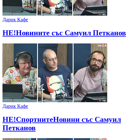
Дарик Кафе
НЕ!Новините със Самуил Петканов
Дарик Кафе
НЕ!СпортнитеНовини със Самуил
Петканов