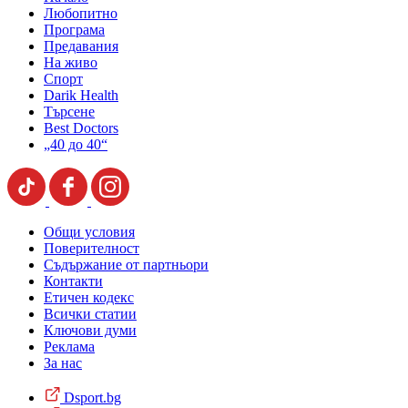
Любопитно
Програма
Предавания
На живо
Спорт
Darik Health
Търсене
Best Doctors
„40 до 40“
Общи условия
Поверителност
Съдържание от партньори
Контакти
Етичен кодекс
Всички статии
Ключови думи
Реклама
За нас
Dsport.bg