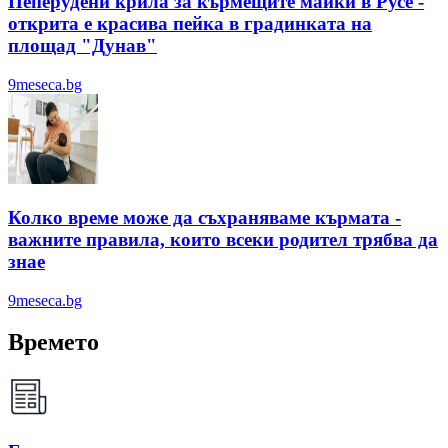
Пеперудени крила за кърмещите майки в Русе -
открита е красива пейка в градинката на
площад "Дунав"
9meseca.bg
Колко време може да съхраняваме кърмата -
важните правила, които всеки родител трябва да
знае
9meseca.bg
Времето