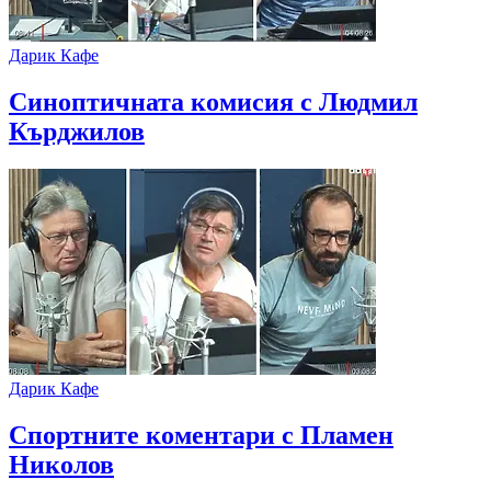
Дарик Кафе
Синоптичната комисия с Людмил
Кърджилов
Дарик Кафе
Спортните коментари с Пламен
Николов