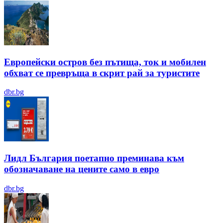
Европейски остров без пътища, ток и мобилен
обхват се превръща в скрит рай за туристите
dbr.bg
Лидл България поетапно преминава към
обозначаване на цените само в евро
dbr.bg