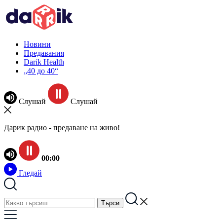
Новини
Предавания
Darik Health
„40 до 40“
Слушай
Слушай
Дарик радио - предаване на живо!
00:00
Гледай