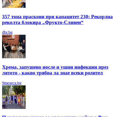
357 тона праскови при капацитет 230: Рекордна
реколта блокира „Фрукто-Сливен“
dbr.bg
Хрема, запушено носле и ушни инфекции през
лятотo - какво трябва да знае всеки родител
9meseca.bg