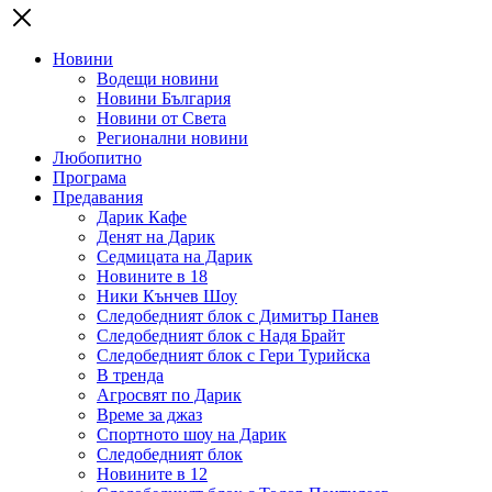
Новини
Водещи новини
Новини България
Новини от Света
Регионални новини
Любопитно
Програма
Предавания
Дарик Кафе
Денят на Дарик
Седмицата на Дарик
Новините в 18
Ники Кънчев Шоу
Следобедният блок с Димитър Панев
Следобедният блок с Надя Брайт
Следобедният блок с Гери Турийска
В тренда
Агросвят по Дарик
Време за джаз
Спортното шоу на Дарик
Следобедният блок
Новините в 12