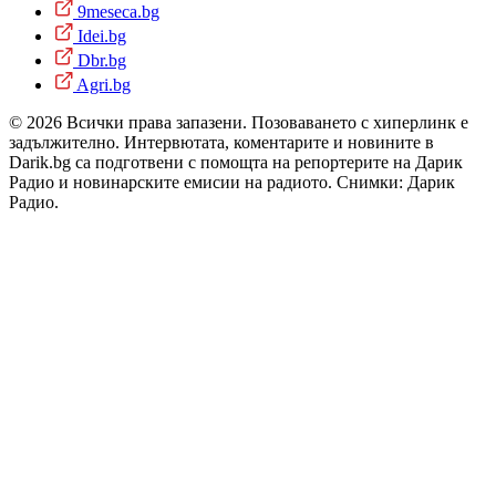
9meseca.bg
Idei.bg
Dbr.bg
Agri.bg
© 2026 Всички права запазени. Позоваването с хиперлинк е
задължително. Интервютата, коментарите и новините в
Darik.bg са подготвени с помощта на репортерите на Дарик
Радио и новинарските емисии на радиото. Снимки: Дарик
Радио.