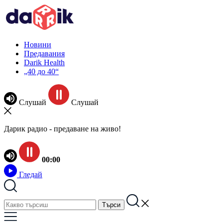
Новини
Предавания
Darik Health
„40 до 40“
Слушай
Слушай
Дарик радио - предаване на живо!
00:00
Гледай