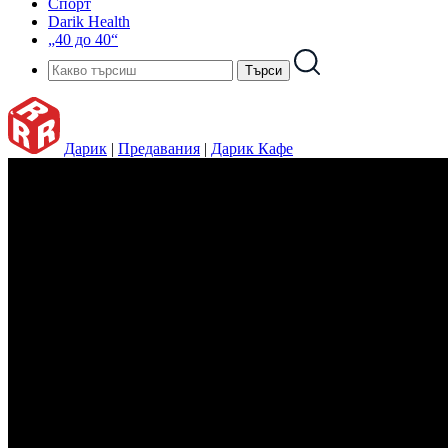
Спорт
Darik Health
„40 до 40“
Дарик
|
Предавания
|
Дарик Кафе