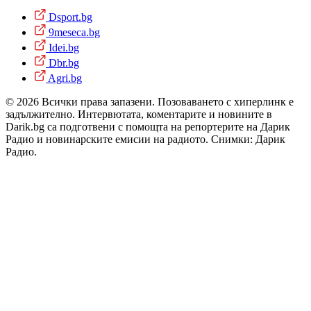
Dsport.bg
9meseca.bg
Idei.bg
Dbr.bg
Agri.bg
© 2026 Всички права запазени. Позоваването с хиперлинк е
задължително. Интервютата, коментарите и новините в
Darik.bg са подготвени с помощта на репортерите на Дарик
Радио и новинарските емисии на радиото. Снимки: Дарик
Радио.