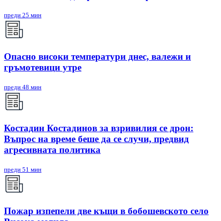
преди 25 мин
Опасно високи температури днес, валежи и
гръмотевици утре
преди 48 мин
Костадин Костадинов за взривилия се дрон:
Въпрос на време беше да се случи, предвид
агресивната политика
преди 51 мин
Пожар изпепели две къщи в бобошевското село