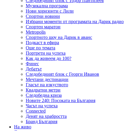
Следобедният блок с Тодор Пантилеев
Музикална програма
Нови хоризонти с Лили
Спортни новини
Избрани моменти от програмата на Дарик радио
Спортен маратон
Metropolis
Спортното шоу на Дарик в аванс
Подкаст в ефира
Още по темата
Портрети на успеха
Как да живеем до 100?
Финес
Дебатът
Следобедният блок с Георги Иванов
Мечтани дестинации
Гласът на изкуството
Квадратни метри
Следобедна криза
Новите 240: Посоката на България
Часът на успеха
Connected
Денят на храбростта
Бранд България
На живо