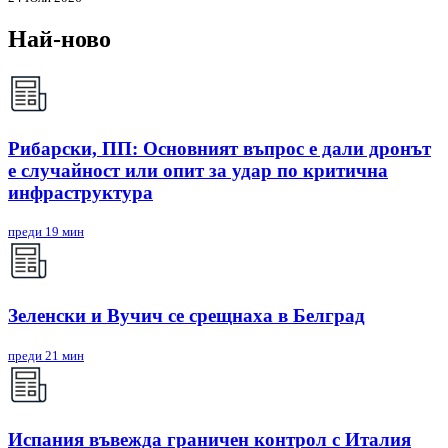
Най-ново
Рибарски, ПП: Основният въпрос е дали дронът
е случайност или опит за удар по критична
инфраструктура
преди 19 мин
Зеленски и Вучич се срещнаха в Белград
преди 21 мин
Испания въвежда граничен контрол с Италия