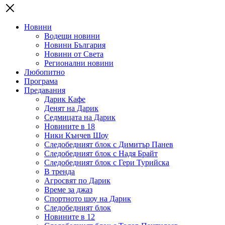
Новини
Водещи новини
Новини България
Новини от Света
Регионални новини
Любопитно
Програма
Предавания
Дарик Кафе
Денят на Дарик
Седмицата на Дарик
Новините в 18
Ники Кънчев Шоу
Следобедният блок с Димитър Панев
Следобедният блок с Надя Брайт
Следобедният блок с Гери Турийска
В тренда
Агросвят по Дарик
Време за джаз
Спортното шоу на Дарик
Следобедният блок
Новините в 12