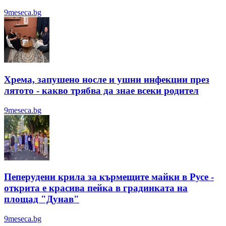
9meseca.bg
Хрема, запушено носле и ушни инфекции през
лятотo - какво трябва да знае всеки родител
9meseca.bg
Пеперудени крила за кърмещите майки в Русе -
открита е красива пейка в градинката на
площад "Дунав"
9meseca.bg