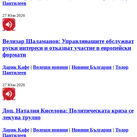
Пантилеев
27 Юли 2026
Велизар Шаламанов: Управляващите обслужват
руски интереси и отказват участие в европейски
формати
Дарик Кафе
|
Водещи новини
|
Новини България
|
Тодор
Пантилеев
27 Юли 2026
Доц. Наталия Киселова: Политическата криза се
лекува трудно
Дарик Кафе
|
Водещи новини
|
Новини България
|
Тодор
Пантилеев