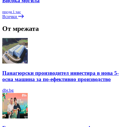
Висока могила
преди 1 час
Всички
От мрежата
Панагюрски производител инвестира в нова 5-
осна машина за по-ефективно производство
dbr.bg