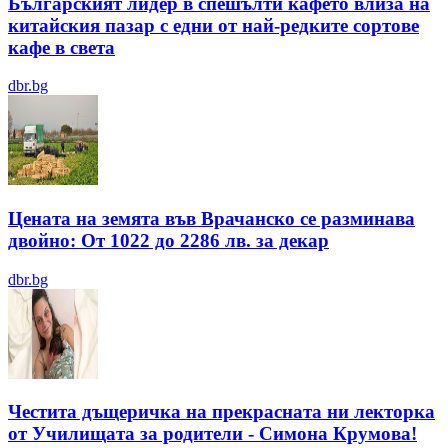
Българският лидер в спешълти кафето влиза на
китайския пазар с едни от най-редките сортове
кафе в света
dbr.bg
Цената на земята във Врачанско се разминава
двойно: От 1022 до 2286 лв. за декар
dbr.bg
Честита дъщеричка на прекрасната ни лекторка
от Училищата за родители - Симона Крумова!