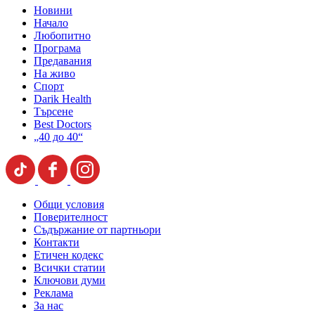
Новини
Начало
Любопитно
Програма
Предавания
На живо
Спорт
Darik Health
Търсене
Best Doctors
„40 до 40“
Общи условия
Поверителност
Съдържание от партньори
Контакти
Етичен кодекс
Всички статии
Ключови думи
Реклама
За нас