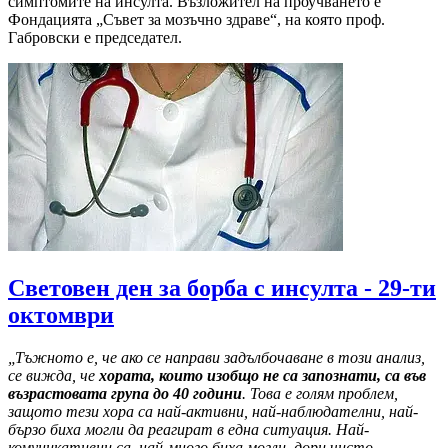
симптомите на инсулта. Възложител на проучването е
Фондацията „Съвет за мозъчно здраве“, на която проф.
Габровски е председател.
Световен ден за борба с инсулта - 29-ти
октомври
„Тъжното е, че ако се направи задълбочаване в този анализ,
се вижда, че
хората, които изобщо не са запознати, са във
възрастовата група до 40 години
. Това е голям проблем,
защото тези хора са най-активни, най-наблюдателни, най-
бързо биха могли да реагират в една ситуация. Най-
комуникативни са, най-много биха могли, дори чисто