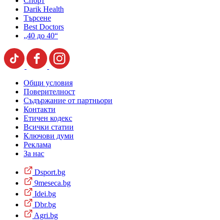
Спорт
Darik Health
Търсене
Best Doctors
„40 до 40“
Общи условия
Поверителност
Съдържание от партньори
Контакти
Етичен кодекс
Всички статии
Ключови думи
Реклама
За нас
Dsport.bg
9meseca.bg
Idei.bg
Dbr.bg
Agri.bg