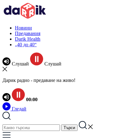
Новини
Предавания
Darik Health
„40 до 40“
Слушай
Слушай
Дарик радио - предаване на живо!
00:00
Гледай