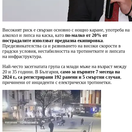
Високият риск е свързан основно с нощно каране, употреба на
алкохол и липса на каска, като
по-малко от 20% от
пострадалите използват предпазна екипировка
.
Предизвикателства са и развиването на високи скорости в
градски условия, нестабилността на тротинетките и липсата
на инфраструктура.
Най-често засегнатата група са млади мъже на възраст между
20 и 35 години. В България,
само за първите 7 месеца на
2024 г., са регистрирани 192 ранени и 5 смъртни случая
,
причинени от инциденти с електрически тротинетки.