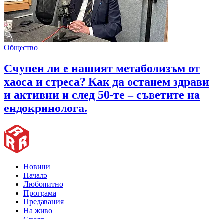
Общество
Счупен ли е нашият метаболизъм от
хаоса и стреса? Как да останем здрави
и активни и след 50-те – съветите на
ендокринолога.
Новини
Начало
Любопитно
Програма
Предавания
На живо