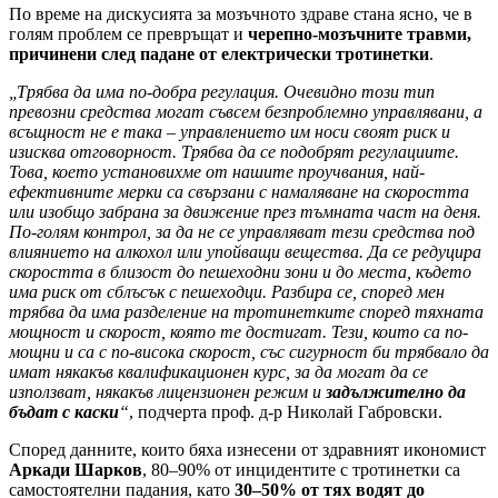
По време на дискусията за мозъчното здраве стана ясно, че в
голям проблем се превръщат и
черепно-мозъчните травми,
причинени след падане от електрически тротинетки
.
„Трябва да има по-добра регулация. Очевидно този тип
превозни средства могат съвсем безпроблемно управлявани, а
всъщност не е така – управлението им носи своят риск и
изисква отговорност. Трябва да се подобрят регулациите.
Това, което установихме от нашите проучвания, най-
ефективните мерки са свързани с намаляване на скоростта
или изобщо забрана за движение през тъмната част на деня.
По-голям контрол, за да не се управляват тези средства под
влиянието на алкохол или упойващи вещества. Да се редуцира
скоростта в близост до пешеходни зони и до места, където
има риск от сблъсък с пешеходци. Разбира се, според мен
трябва да има разделение на тротинетките според тяхната
мощност и скорост, която те достигат. Тези, които са по-
мощни и са с по-висока скорост, със сигурност би трябвало да
имат някакъв квалификационен курс, за да могат да се
използват, някакъв лицензионен режим и
задължително да
бъдат с каски
“
, подчерта проф. д-р Николай Габровски.
Според данните, които бяха изнесени от здравният икономист
Аркади Шарков
, 80–90% от инцидентите с тротинетки са
самостоятелни падания, като
30–50% от тях водят до