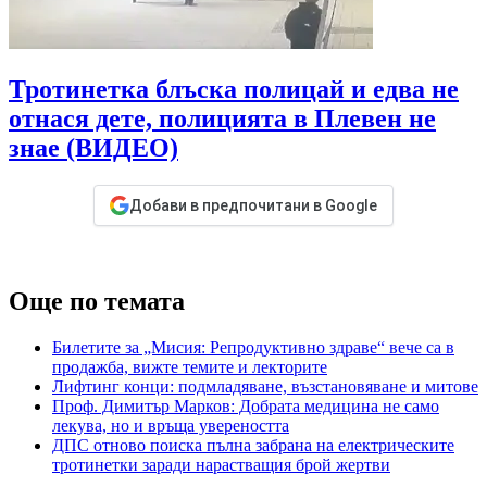
Тротинетка блъска полицай и едва не
отнася дете, полицията в Плевен не
знае (ВИДЕО)
Добави в предпочитани в Google
Още по темата
Билетите за „Мисия: Репродуктивно здраве“ вече са в
продажба, вижте темите и лекторите
Лифтинг конци: подмладяване, възстановяване и митове
Проф. Димитър Марков: Добрата медицина не само
лекува, но и връща увереността
ДПС отново поиска пълна забрана на електрическите
тротинетки заради нарастващия брой жертви