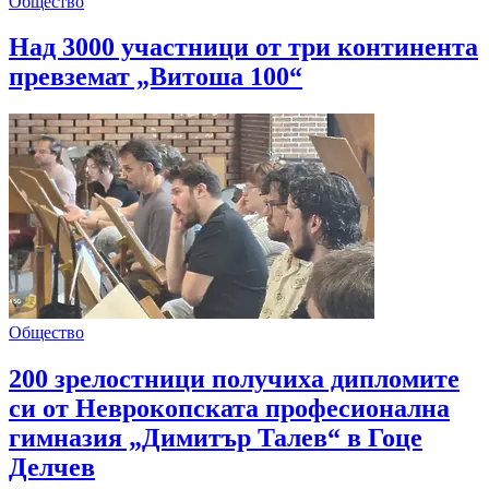
Общество
Над 3000 участници от три континента
превземат „Витоша 100“
Общество
200 зрелостници получиха дипломите
си от Неврокопската професионална
гимназия „Димитър Талев“ в Гоце
Делчев