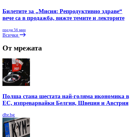
Билетите за „Мисия: Репродуктивно здраве“
вече са в продажба, вижте темите и лекторите
преди 56 мин
Всички
От мрежата
Полша стана шестата най-голяма икономика в
ЕС, изпреварвайки Белгия, Швеция и Австрия
dbr.bg