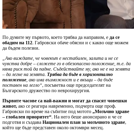
По думите му първото, което трябва да направим, е
да се
обадим на 112
. Габровски обаче обясни и с какво още можем
да бъдем полезни.
„Ако виждате, че човекът е нестабилен, залита и не се
чувства добре – сложете го в обезопасено положение, т.е. да
няма риск той да падне. Съдействайте му, ако не е на земята
– да легне на земята.
Трябва да бъде в хоризонтално
положение
, ако има възможност и е вкъщи – да бъде
поставен на легло“
, посъветва още председателят на
Българското дружество по неврохирургия.
Първите часове са най-важни и могат да спасят човешки
живот,
ако се реагира навременно, подчерта още проф.
Габровски по време на събитие под мотото
„Мозъчно здраве
– глобален приоритет“
. На него беше анонсирано и че се
подготвя и създава
Национален план за мозъчното здраве
,
който ще бъде представен около октомври месец.