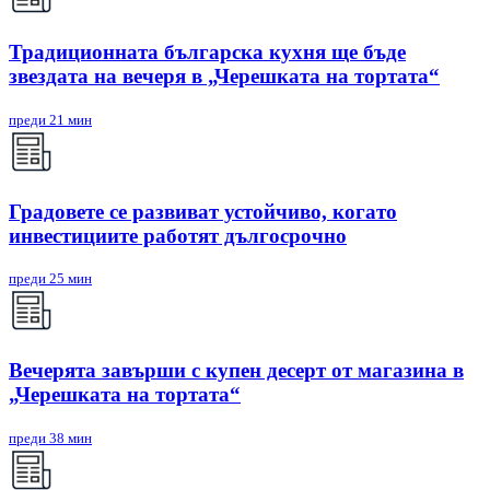
Традиционната българска кухня ще бъде
звездата на вечеря в „Черешката на тортата“
преди 21 мин
Градовете се развиват устойчиво, когато
инвестициите работят дългосрочно
преди 25 мин
Вечерята завърши с купен десерт от магазина в
„Черешката на тортата“
преди 38 мин