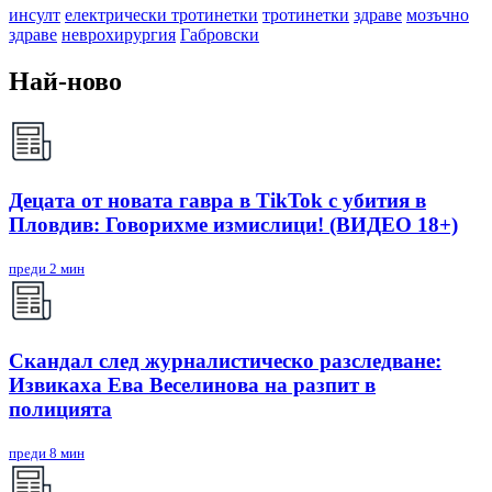
инсулт
електрически тротинетки
тротинетки
здраве
мозъчно
здраве
неврохирургия
Габровски
Най-ново
Децата от новата гавра в TikTok с убития в
Пловдив: Говорихме измислици! (ВИДЕО 18+)
преди 2 мин
Скандал след журналистическо разследване:
Извикаха Ева Веселинова на разпит в
полицията
преди 8 мин