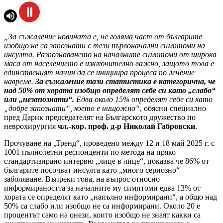
„За съжаление новината е, че голяма част от българите
изобщо не са запознати с тези първоначални симптоми на
инсулта. Разпознаването на началните симптоми от широка
маса от населението е изключително важно, защото това е
единственият начин да се инициира процеса по лечение
навреме.
За съжаление тази статистика е категорична, че
над 50% от хората изобщо определят себе си като „слабо“
или „незапознати“.
Едва около 15% определят себе си като
„добре запознати“, което е нищожно“
, обясни специално
пред Дарик председателят на Българското дружество по
неврохирургия
чл.-кор. проф. д-р Николай Габровски
.
Прочуване на „Тренд“, проведено между 12 и 18 май 2025 г. с
1001 пълнолетни респонденти по метода на пряко
стандартизирано интервю „лице в лице“, показва че 86% от
българите посочват инсулта като „много сериозно“
заболяване. Въпреки това, на въпрос относно
информираността за началните му симптоми едва 13% от
хората се определят като „напълно информирани“, а общо над
50% са слабо или изобщо не са информирани. Около 20 е
процентът само на онези, които изобщо не знаят какви са