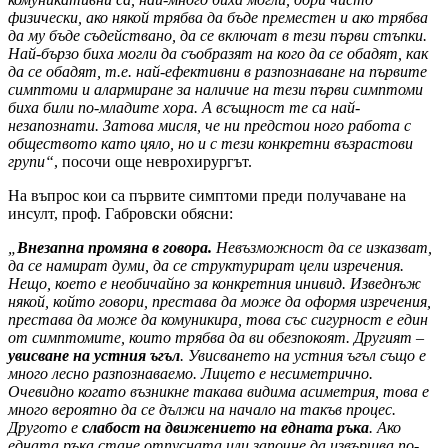
физически, ако някой трябва да бъде преместен и ако трябва
да му бъде съдействано, да се включат в тези първи стъпки.
Най-бързо биха могли да съобразят на кого да се обадят, как
да се обадят, т.е. най-ефективни в разпознаване на първите
симптоми и алармиране за наличие на тези първи симптоми
биха били по-младите хора. А всъщност те са най-
незапознати. Затова мисля, че ни предстои ного работа с
обществото като цяло, но и с тези конкретни възрастови
групи“
, посочи още неврохирургът.
На въпрос кои са първите симптоми преди получаване на
инсулт, проф. Габровски обясни:
„
Внезапна промяна в говора.
Невъзможност да се изказват,
да се намират думи, да се структурират цели изречения.
Нещо, което е необичайно за конкретния инивид. Изведнъж
някой, който говори, престава да може да оформя изречения,
престава да може да комуникира, това със сигурност е един
от симптомите, които трябва да ви обезпокоят. Другият –
увисване на устния ъгъл
. Увисването на устния ъгъл също е
много лесно разпознаваемо. Лицето е несиметрично.
Очевидно когато възникне такава видима асиметрия, това е
много вероятно да се дължи на начало на такъв процес.
Другото е
слабост на движението на едната ръка
. Ако
едната ръка стане отпусната или започне да извършва по-