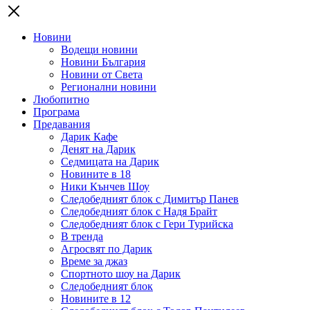
Новини
Водещи новини
Новини България
Новини от Света
Регионални новини
Любопитно
Програма
Предавания
Дарик Кафе
Денят на Дарик
Седмицата на Дарик
Новините в 18
Ники Кънчев Шоу
Следобедният блок с Димитър Панев
Следобедният блок с Надя Брайт
Следобедният блок с Гери Турийска
В тренда
Агросвят по Дарик
Време за джаз
Спортното шоу на Дарик
Следобедният блок
Новините в 12