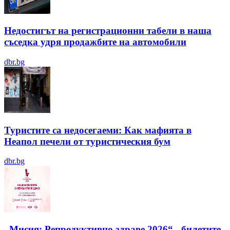
Недостигът на регистрационни табели в наша
съседка удря продажбите на автомобили
dbr.bg
Туристите са недосегаеми: Как мафията в
Неапол печели от туристическия бум
dbr.bg
„Мисия: Репродуктивно здраве 2026“ - билетите