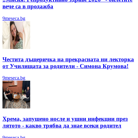
вече са в продажба
9meseca.bg
Честита дъщеричка на прекрасната ни лекторка
от Училищата за родители - Симона Крумова!
9meseca.bg
Хрема, запушено носле и ушни инфекции през
лятотo - какво трябва да знае всеки родител
9meseca.bg