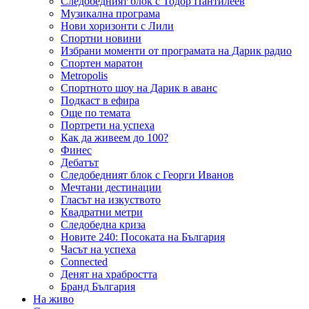
Следобедният блок с Тодор Пантилеев
Музикална програма
Нови хоризонти с Лили
Спортни новини
Избрани моменти от програмата на Дарик радио
Спортен маратон
Metropolis
Спортното шоу на Дарик в аванс
Подкаст в ефира
Още по темата
Портрети на успеха
Как да живеем до 100?
Финес
Дебатът
Следобедният блок с Георги Иванов
Мечтани дестинации
Гласът на изкуството
Квадратни метри
Следобедна криза
Новите 240: Посоката на България
Часът на успеха
Connected
Денят на храбростта
Бранд България
На живо