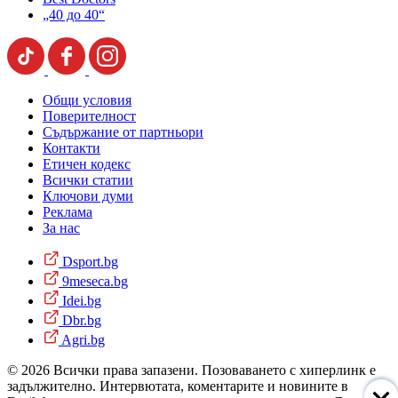
„40 до 40“
Общи условия
Поверителност
Съдържание от партньори
Контакти
Етичен кодекс
Всички статии
Ключови думи
Реклама
За нас
Dsport.bg
9meseca.bg
Idei.bg
Dbr.bg
Agri.bg
© 2026 Всички права запазени. Позоваването с хиперлинк е
задължително. Интервютата, коментарите и новините в