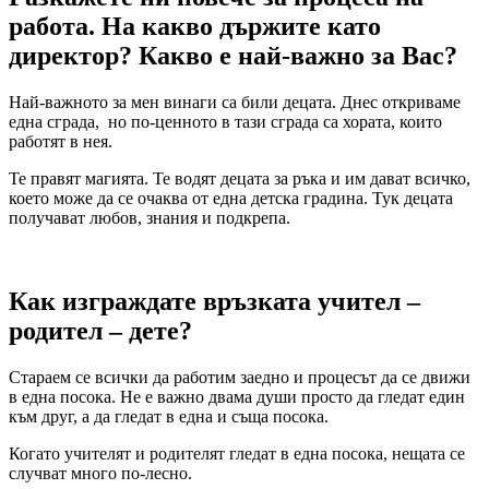
работа. На какво държите като
директор? Какво е най-важно за Вас?
Най-важното за мен винаги са били децата. Днес откриваме
една сграда, но по-ценното в тази сграда са хората, които
работят в нея.
Те правят магията. Те водят децата за ръка и им дават всичко,
което може да се очаква от една детска градина. Тук децата
получават любов, знания и подкрепа.
Как изграждате връзката учител –
родител – дете?
Стараем се всички да работим заедно и процесът да се движи
в една посока. Не е важно двама души просто да гледат един
към друг, а да гледат в една и съща посока.
Когато учителят и родителят гледат в една посока, нещата се
случват много по-лесно.