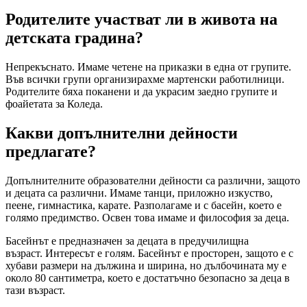
Родителите участват ли в живота на
детската градина?
Непрекъснато. Имаме четене на приказки в една от групите.
Във всички групи организирахме мартенски работилници.
Родителите бяха поканени и да украсим заедно групите и
фоайетата за Коледа.
Какви допълнителни дейности
предлагате?
Допълнителните образователни дейности са различни, защото
и децата са различни. Имаме танци, приложно изкуство,
пеене, гимнастика, карате. Разполагаме и с басейн, което е
голямо предимство. Освен това имаме и философия за деца.
Басейнът е предназначен за децата в предучилищна
възраст. Интересът е голям. Басейнът е просторен, защото е с
хубави размери на дължина и ширина, но дълбочината му е
около 80 сантиметра, което е достатъчно безопасно за деца в
тази възраст.