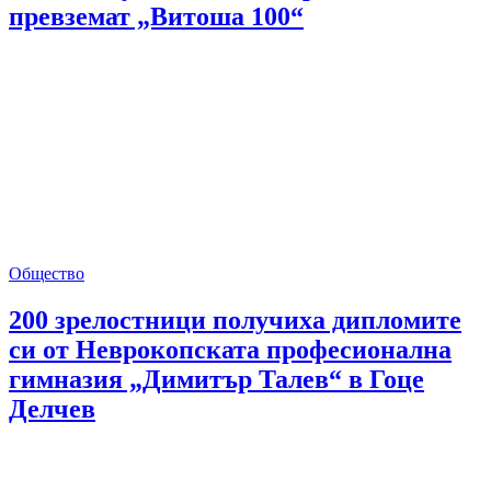
превземат „Витоша 100“
Общество
200 зрелостници получиха дипломите
си от Неврокопската професионална
гимназия „Димитър Талев“ в Гоце
Делчев