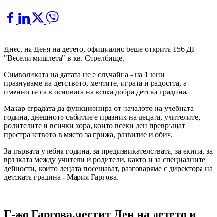
Днес, на Деня на детето, официално беше открита 156 ДГ
"Весели мишлета" в кв. Стрелбище.
Символиката на датата не е случайна - на 1 юни
празнуваме на детството, мечтите, играта и радостта, а
именно те са в основата на всяка добра детска градина.
Макар сградата да функционира от началото на учебната
година, днешното събитие е празник на децата, учителите,
родителите и всички хора, които всеки ден превръщат
пространството в място за грижа, развитие и обич.
За първата учебна година, за предизвикателствата, за екипа, за
връзката между учители и родители, както и за специалните
дейности, които децата посещават, разговаряме с директора на
детската градина - Мария Гаргова.
Г-жо Гаргова,честит Ден на детето и