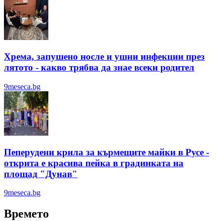
Хрема, запушено носле и ушни инфекции през
лятотo - какво трябва да знае всеки родител
9meseca.bg
Пеперудени крила за кърмещите майки в Русе -
открита е красива пейка в градинката на
площад "Дунав"
9meseca.bg
Времето