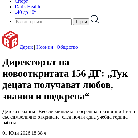
Спорт
Darik Health
„40 до 40“
Дарик
|
Новини
|
Общество
Директорът на
новооткритата 156 ДГ: „Тук
децата получават любов,
знания и подкрепа“
Детска градина "Весели мишлета" посрещна празнично 1 юни
със символично откриване, след почти една учебна година
работа
01 Юни 2026 18:38 ч.