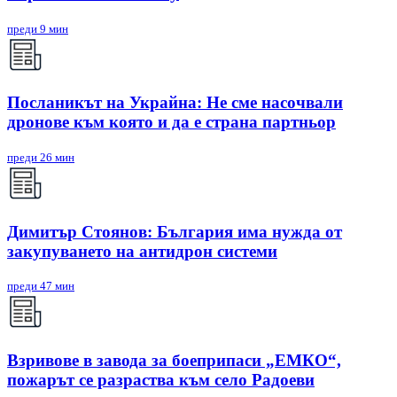
преди 9 мин
Посланикът на Украйна: Не сме насочвали
дронове към която и да е страна партньор
преди 26 мин
Димитър Стоянов: България има нужда от
закупуването на антидрон системи
преди 47 мин
Взривове в завода за боеприпаси „ЕМКО“,
пожарът се разраства към село Радоеви