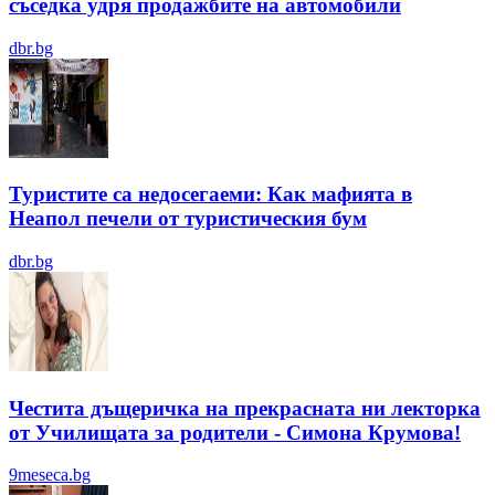
съседка удря продажбите на автомобили
dbr.bg
Туристите са недосегаеми: Как мафията в
Неапол печели от туристическия бум
dbr.bg
Честита дъщеричка на прекрасната ни лекторка
от Училищата за родители - Симона Крумова!
9meseca.bg