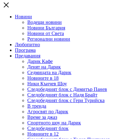
Новини
Водещи новини
Новини България
Новини от Света
Регионални новини
Любопитно
Програма
Предавания
Дарик Кафе
Денят на Дарик
Седмицата на Дарик
Новините в 18
Ники Кънчев Шоу
Следобедният блок с Димитър Панев
Следобедният блок с Надя Брайт
Следобедният блок с Гери Турийска
В тренда
Агросвят по Дарик
Време за джаз
Спортното шоу на Дарик
Следобедният блок
Новините в 12