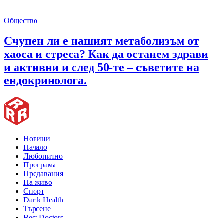
Общество
Счупен ли е нашият метаболизъм от
хаоса и стреса? Как да останем здрави
и активни и след 50-те – съветите на
ендокринолога.
Новини
Начало
Любопитно
Програма
Предавания
На живо
Спорт
Darik Health
Търсене
Best Doctors