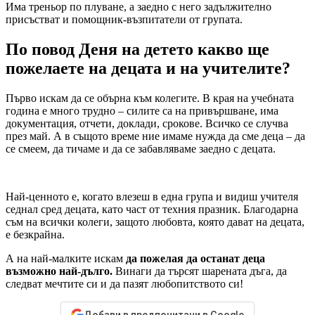
Има треньор по плуване, а заедно с него задължително
присъстват и помощник-възпитатели от групата.
По повод Деня на детето какво ще
пожелаете на децата и на учителите?
Първо искам да се обърна към колегите. В края на учебната
година е много трудно – силите са на привършване, има
документация, отчети, доклади, срокове. Всичко се случва
през май. А в същото време ние имаме нужда да сме деца – да
се смеем, да тичаме и да се забавляваме заедно с децата.
Най-ценното е, когато влезеш в една група и видиш учителя
седнал сред децата, като част от техния празник. Благодарна
съм на всички колеги, защото любовта, която дават на децата,
е безкрайна.
А на най-малките искам
да пожелая да останат деца
възможно най-дълго.
Винаги да търсят шарената дъга, да
следват мечтите си и да пазят любопитството си!
Добави в предпочитани в Google