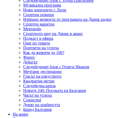
Следобедният блок с Тодор Пантилеев
Музикална програма
Нови хоризонти с Лили
Спортни новини
Избрани моменти от програмата на Дарик радио
Спортен маратон
Metropolis
Спортното шоу на Дарик в аванс
Подкаст в ефира
Още по темата
Портрети на успеха
Как да живеем до 100?
Финес
Дебатът
Следобедният блок с Георги Иванов
Мечтани дестинации
Гласът на изкуството
Квадратни метри
Следобедна криза
Новите 240: Посоката на България
Часът на успеха
Connected
Денят на храбростта
Бранд България
На живо