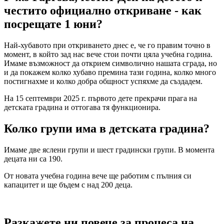
честито официално откриване - как
посрещате 1 юни?
Най-хубавото при откриването днес е, че го правим точно в
момент, в който зад нас вече стои почти цяла учебна година.
Имаме възможност да открием символично нашата сграда, но
и да покажем колко хубаво премина тази година, колко много
постигнахме и колко добра общност успяхме да създадем.
На 15 септември 2025 г. първото дете прекрачи прага на
детската градина и оттогава тя функционира.
Колко групи има в детската градина?
Имаме две яслени групи и шест градински групи. В момента
децата ни са 190.
От новата учебна година вече ще работим с пълния си
капацитет и ще бъдем с над 200 деца.
Разкажете ни повече за процеса на