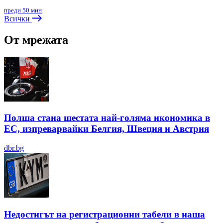
преди 50 мин
Всички
От мрежата
Полша стана шестата най-голяма икономика в
ЕС, изпреварвайки Белгия, Швеция и Австрия
dbr.bg
Недостигът на регистрационни табели в наша