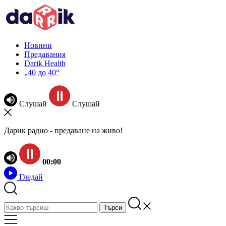
Новини
Предавания
Darik Health
„40 до 40“
Слушай
Слушай
Дарик радио - предаване на живо!
00:00
Гледай