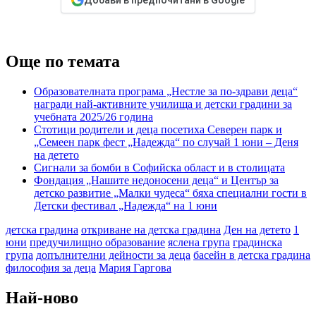
Още по темата
Образователната програма „Нестле за по-здрави деца“
награди най-активните училища и детски градини за
учебната 2025/26 година
Стотици родители и деца посетиха Северен парк и
„Семеен парк фест „Надежда“ по случай 1 юни – Деня
на детето
Сигнали за бомби в Софийска област и в столицата
Фондация „Нашите недоносени деца“ и Център за
детско развитие „Малки чудеса“ бяха специални гости в
Детски фестивал „Надежда“ на 1 юни
детска градина
откриване на детска градина
Ден на детето
1
юни
предучилищно образование
яслена група
градинска
група
допълнителни дейности за деца
басейн в детска градина
философия за деца
Мария Гаргова
Най-ново