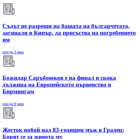
Съдът не разреши на бащата на българчетата,
загинали в Кипър, да присъства на погребението
им
преди 3 мин
Божидар Саръбоюков е на финал в скока
дължина на Европейското първенство в
Бирмингам
преди 9 мин
Жесток побой над 83-годишен мъж в Градец:
Борят се за живота му