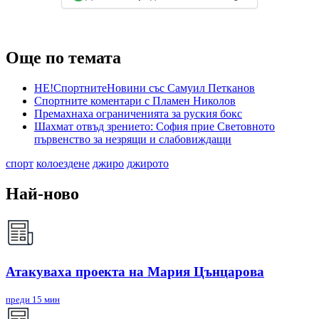
Още по темата
НЕ!СпортнитеНовини със Самуил Петканов
Спортните коментари с Пламен Николов
Премахнаха ограниченията за руския бокс
Шахмат отвъд зрението: София прие Световното
първенство за незрящи и слабовиждащи
спорт
колоездене
джиро
джирото
Най-ново
Атакуваха проекта на Мария Цънцарова
преди 15 мин