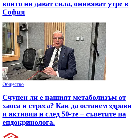
които ни дават сила, оживяват утре в
София
Общество
Счупен ли е нашият метаболизъм от
хаоса и стреса? Как да останем здрави
и активни и след 50-те – съветите на
ендокринолога.