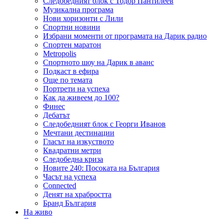
Следобедният блок с Тодор Пантилеев
Музикална програма
Нови хоризонти с Лили
Спортни новини
Избрани моменти от програмата на Дарик радио
Спортен маратон
Metropolis
Спортното шоу на Дарик в аванс
Подкаст в ефира
Още по темата
Портрети на успеха
Как да живеем до 100?
Финес
Дебатът
Следобедният блок с Георги Иванов
Мечтани дестинации
Гласът на изкуството
Квадратни метри
Следобедна криза
Новите 240: Посоката на България
Часът на успеха
Connected
Денят на храбростта
Бранд България
На живо