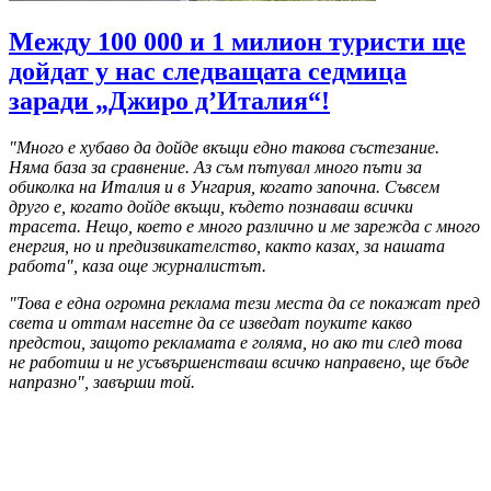
Между 100 000 и 1 милион туристи ще
дойдат у нас следващата седмица
заради „Джиро д’Италия“!
"Много е хубаво да дойде вкъщи едно такова състезание.
Няма база за сравнение. Аз съм пътувал много пъти за
обиколка на Италия и в Унгария, когато започна. Съвсем
друго е, когато дойде вкъщи, където познаваш всички
трасета. Нещо, което е много различно и ме зарежда с много
енергия, но и предизвикателство, както казах, за нашата
работа", каза още журналистът.
"Това е една огромна реклама тези места да се покажат пред
света и оттам насетне да се изведат поуките какво
предстои, защото рекламата е голяма, но ако ти след това
не работиш и не усъвършенстваш всичко направено, ще бъде
напразно", завърши той.