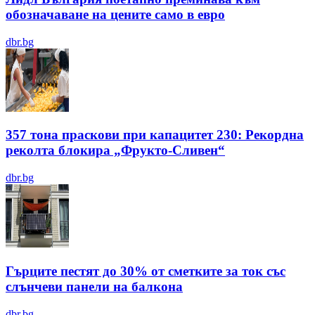
обозначаване на цените само в евро
dbr.bg
357 тона праскови при капацитет 230: Рекордна
реколта блокира „Фрукто-Сливен“
dbr.bg
Гърците пестят до 30% от сметките за ток със
слънчеви панели на балкона
dbr.bg