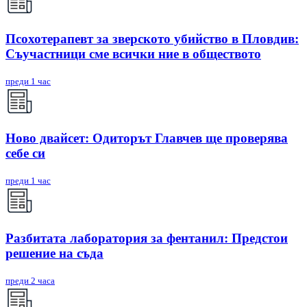
Псохотерапевт за зверското убийство в Пловдив:
Съучастници сме всички ние в обществото
преди 1 час
Ново двайсет: Одиторът Главчев ще проверява
себе си
преди 1 час
Разбитата лаборатория за фентанил: Предстои
решение на съда
преди 2 часа