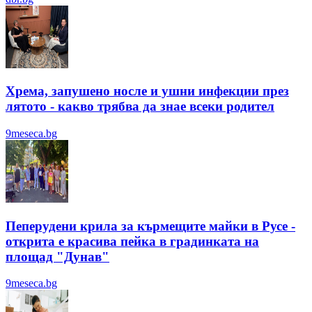
Хрема, запушено носле и ушни инфекции през
лятотo - какво трябва да знае всеки родител
9meseca.bg
Пеперудени крила за кърмещите майки в Русе -
открита е красива пейка в градинката на
площад "Дунав"
9meseca.bg