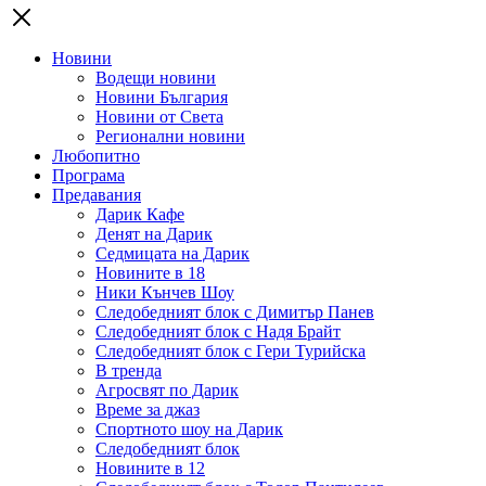
Новини
Водещи новини
Новини България
Новини от Света
Регионални новини
Любопитно
Програма
Предавания
Дарик Кафе
Денят на Дарик
Седмицата на Дарик
Новините в 18
Ники Кънчев Шоу
Следобедният блок с Димитър Панев
Следобедният блок с Надя Брайт
Следобедният блок с Гери Турийска
В тренда
Агросвят по Дарик
Време за джаз
Спортното шоу на Дарик
Следобедният блок
Новините в 12