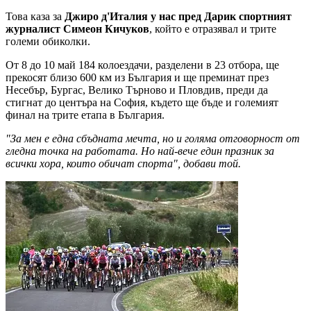
Това каза за
Джиро д'Италия у нас пред Дарик спортният
журналист Симеон Кичуков
, който е отразявал и трите
големи обиколки.
От 8 до 10 май 184 колоездачи, разделени в 23 отбора, ще
прекосят близо 600 км из България и ще преминат през
Несебър, Бургас, Велико Търново и Пловдив, преди да
стигнат до центъра на София, където ще бъде и големият
финал на трите етапа в България.
"За мен е една сбъдната мечта, но и голяма отговорност от
гледна точка на работата. Но най-вече един празник за
всички хора, които обичат спорта", добави той.