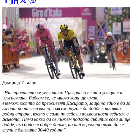
Джиро д’Италия
"Настроението се увеличава. Прекрасно е като усещане и
изживяване. Радвам се, че много хора ще имат
възможността да преживеят Джирото, защото едно е да го
гледаш по телевизията, съвсем друго е да дойде в твоята
родна страна, което е само по себе си възможност веднъж в
живота. Няма какво да се лъжем подобно събитие едва ли ще
дойде, ако дойде е добре дошло, но най вероятно няма да се
случи в близките 30-40 години"