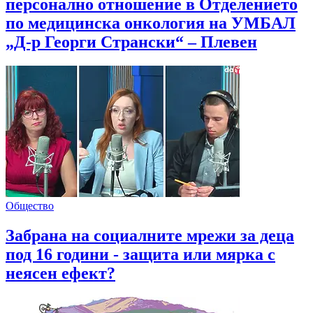
персонално отношение в Отделението
по медицинска онкология на УМБАЛ
„Д-р Георги Странски“ – Плевен
Общество
Забрана на социалните мрежи за деца
под 16 години - защита или мярка с
неясен ефект?