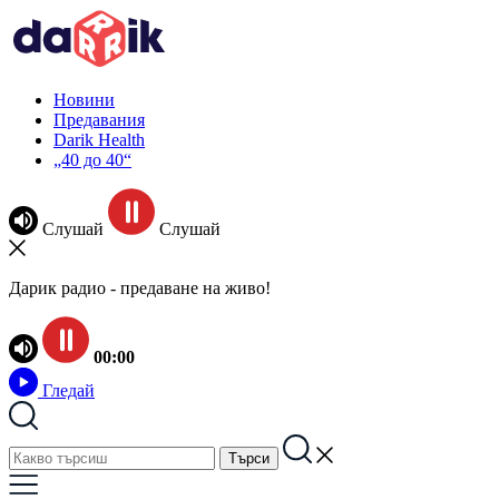
Новини
Предавания
Darik Health
„40 до 40“
Слушай
Слушай
Дарик радио - предаване на живо!
00:00
Гледай