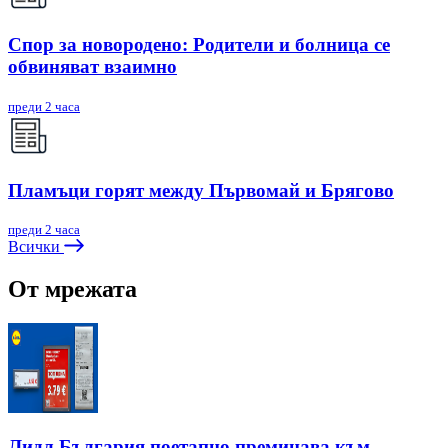
Спор за новородено: Родители и болница се
обвиняват взаимно
преди 2 часа
Пламъци горят между Първомай и Брягово
преди 2 часа
Всички
От мрежата
Лидл България поетапно преминава към