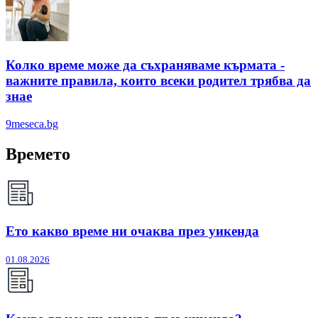
Колко време може да съхраняваме кърмата -
важните правила, които всеки родител трябва да
знае
9meseca.bg
Времето
Ето какво време ни очаква през уикенда
01.08.2026