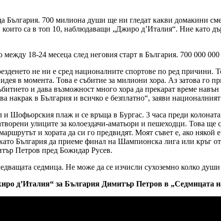
да България. 700 милиона души ще ни гледат какви домакини сме
 които са в топ 10, наблюдаващи „Джиро д’Италия“. Ние като дъ
ежду 18-24 месеца след неговия старт в България. 700 000 000 
езденето не ни е сред националните спортове по ред причини. Тов
идея в момента. Това е събитие за милиони хора. Аз затова го пр
ъбитието и дава възможност много хора да прекарат време навън 
идва накрак в България и всичко е безплатно“, заяви национални
л и Шофьорския плаж и се връща в Бургас. 3 часа преди колонат
атворени улиците за колоездачи-аматьори и пешеходци. Това ще с
аршрутът и хората да си го предвидят. Моят съвет е, ако някой е 
е като България да приеме финал на Шампионска лига или кръг о
митър Петров пред Божидар Русев.
ледващата седмица. Не може да се изчисли сухоземно колко души
иро д’Италия“ за България Димитър Петров в „Седмицата на