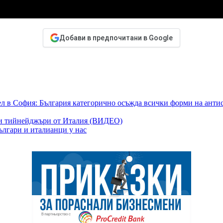
Добави в предпочитани в Google
ел в София: България категорично осъжда всички форми на анти
ски тийнейджъри от Италия (ВИДЕО)
ългари и италианци у нас