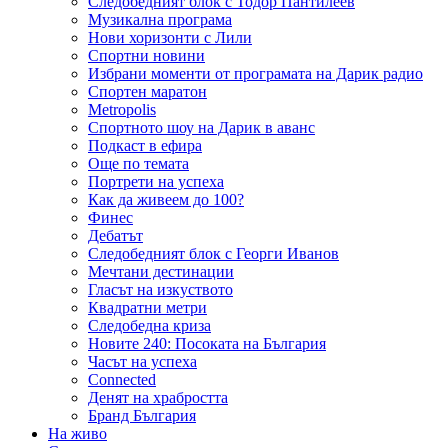
Следобедният блок с Тодор Пантилеев
Музикална програма
Нови хоризонти с Лили
Спортни новини
Избрани моменти от програмата на Дарик радио
Спортен маратон
Metropolis
Спортното шоу на Дарик в аванс
Подкаст в ефира
Още по темата
Портрети на успеха
Как да живеем до 100?
Финес
Дебатът
Следобедният блок с Георги Иванов
Мечтани дестинации
Гласът на изкуството
Квадратни метри
Следобедна криза
Новите 240: Посоката на България
Часът на успеха
Connected
Денят на храбростта
Бранд България
На живо