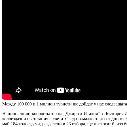
Между 100 000 и 1 милион туристи ще дойдат у нас следващат
Националният координатор на „Джиро д’Италия“ за България
колоездачни състезания в света. След по-малко от десет дни от
май 184 колоездачи, разделени в 23 отбора, ще прекосят близо