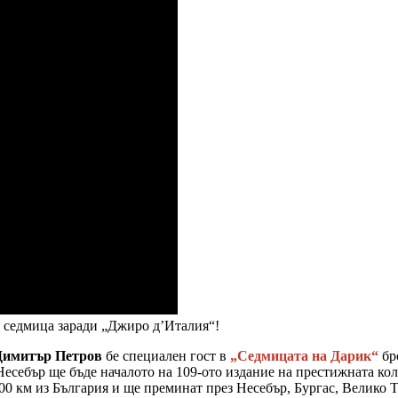
а седмица заради „Джиро д’Италия“!
Димитър Петров
бе специален гост в
„Седмицата на Дарик“
бр
 Несебър ще бъде началото на 109-ото издание на престижната ко
 600 км из България и ще преминат през Несебър, Бургас, Велико