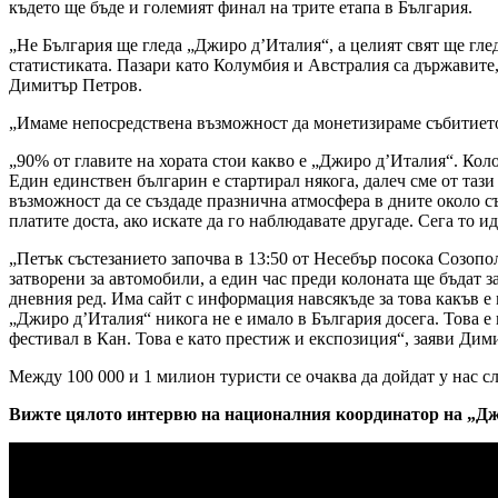
където ще бъде и големият финал на трите етапа в България.
„Не България ще гледа „Джиро д’Италия“, а целият свят ще гле
статистиката. Пазари като Колумбия и Австралия са държавите,
Димитър Петров.
„Имаме непосредствена възможност да монетизираме събитието м
„90% от главите на хората стои какво е „Джиро д’Италия“. Коло
Един единствен българин е стартирал някога, далеч сме от тази 
възможност да се създаде празнична атмосфера в дните около с
платите доста, ако искате да го наблюдавате другаде. Сега то 
„Петък състезанието започва в 13:50 от Несебър посока Созопо
затворени за автомобили, а един час преди колоната ще бъдат з
дневния ред. Има сайт с информация навсякъде за това какъв е м
„Джиро д’Италия“ никога не е имало в България досега. Това 
фестивал в Кан. Това е като престиж и експозиция“, заяви Ди
Между 100 000 и 1 милион туристи се очаква да дойдат у нас с
Вижте цялото интервю на националния координатор на „Дж