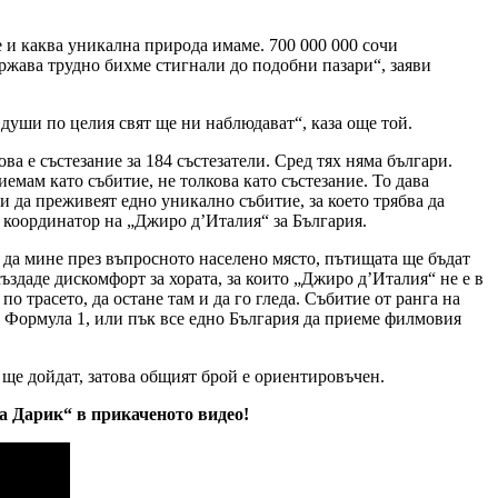
 и каква уникална природа имаме. 700 000 000 сочи
ржава трудно бихме стигнали до подобни пазари“, заяви
души по целия свят ще ни наблюдават“, каза още той.
а е състезание за 184 състезатели. Сред тях няма българи.
иемам като събитие, не толкова като състезание. То дава
и да преживеят едно уникално събитие, за което трябва да
ят координатор на „Джиро д’Италия“ за България.
а да мине през въпросното населено място, пътищата ще бъдат
ъздаде дискомфорт за хората, за които „Джиро д’Италия“ не е в
по трасето, да остане там и да го гледа. Събитие от ранга на
т Формула 1, или пък все едно България да приеме филмовия
 ще дойдат, затова общият брой е ориентировъчен.
 Дарик“ в прикаченото видео!