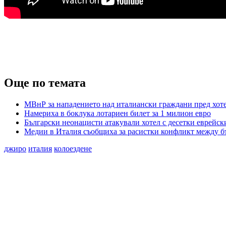
Още по темата
МВнР за нападението над италиански граждани пред хот
Намериха в боклука лотариен билет за 1 милион евро
Български неонацисти атакували хотел с десетки еврей
Медии в Италия съобщиха за расистки конфликт между б
джиро
италия
колоездене