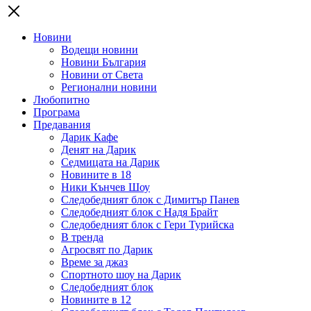
Новини
Водещи новини
Новини България
Новини от Света
Регионални новини
Любопитно
Програма
Предавания
Дарик Кафе
Денят на Дарик
Седмицата на Дарик
Новините в 18
Ники Кънчев Шоу
Следобедният блок с Димитър Панев
Следобедният блок с Надя Брайт
Следобедният блок с Гери Турийска
В тренда
Агросвят по Дарик
Време за джаз
Спортното шоу на Дарик
Следобедният блок
Новините в 12