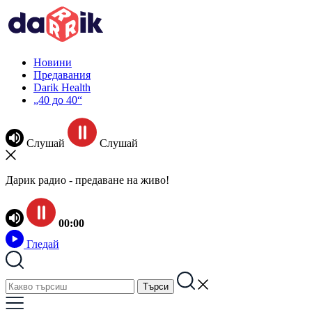
Новини
Предавания
Darik Health
„40 до 40“
Слушай
Слушай
Дарик радио - предаване на живо!
00:00
Гледай