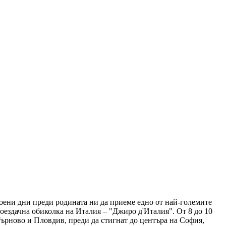
оени дни преди родината ни да приеме едно от най-големите
лоездачна обиколка на Италия – "Джиро д'Италия". От 8 до 10
 Търново и Пловдив, преди да стигнат до центъра на София,