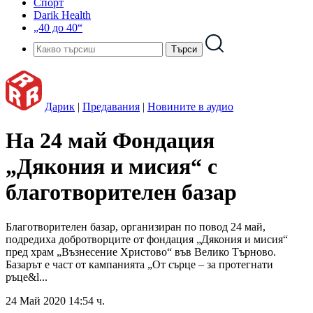
Спорт
Darik Health
„40 до 40“
Дарик
|
Предавания
|
Новините в аудио
На 24 май Фондация
„Дякония и мисия“ с
благотворителен базар
Благотворителен базар, организиран по повод 24 май,
подредиха добротворците от фондация „Дякония и мисия“
пред храм „Възнесение Христово“ във Велико Търново.
Базарът е част от кампанията „От сърце – за протегнати
ръце&l...
24 Май 2020 14:54 ч.