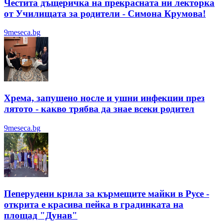
Честита дъщеричка на прекрасната ни лекторка
от Училищата за родители - Симона Крумова!
9meseca.bg
Хрема, запушено носле и ушни инфекции през
лятотo - какво трябва да знае всеки родител
9meseca.bg
Пеперудени крила за кърмещите майки в Русе -
открита е красива пейка в градинката на
площад "Дунав"