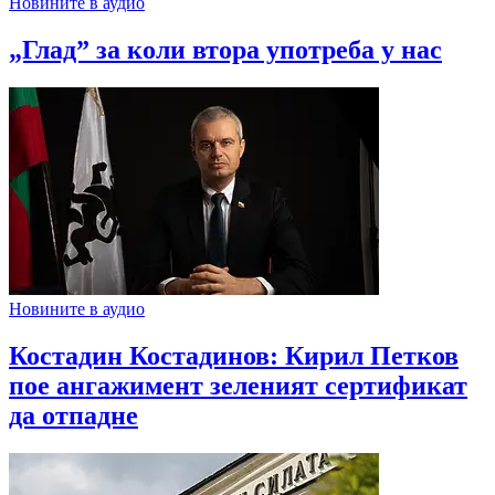
Новините в аудио
„Глад” за коли втора употреба у нас
Новините в аудио
Костадин Костадинов: Кирил Петков
пое ангажимент зеленият сертификат
да отпадне