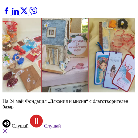
На 24 май Фондация „Дякония и мисия“ с благотворителен
базар
Слушай
Слушай