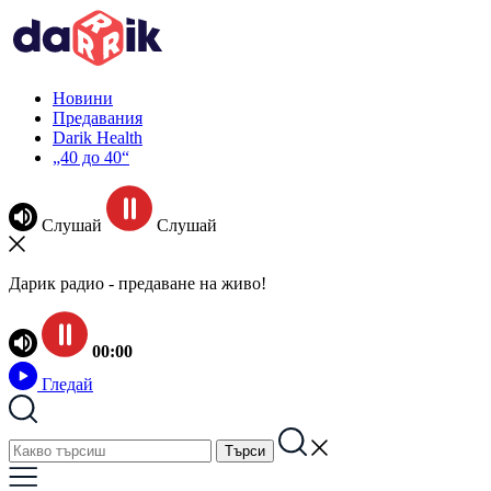
Новини
Предавания
Darik Health
„40 до 40“
Слушай
Слушай
Дарик радио - предаване на живо!
00:00
Гледай