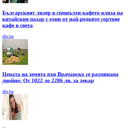
Българският лидер в спешълти кафето влиза на
китайския пазар с едни от най-редките сортове
кафе в света
dbr.bg
Цената на земята във Врачанско се разминава
двойно: От 1022 до 2286 лв. за декар
dbr.bg