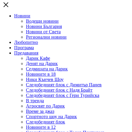
Новини
Водещи новини
Новини България
Новини от Света
Регионални новини
Любопитно
Програма
Предавания
Дарик Кафе
Денят на Дарик
Седмицата на Дарик
Новините в 18
Ники Кънчев Шоу
Следобедният блок с Димитър Панев
Следобедният блок с Надя Брайт
Следобедният блок с Гери Турийска
В тренда
Агросвят по Дарик
Време за джаз
Спортното шоу на Дарик
Следобедният блок
Новините в 12