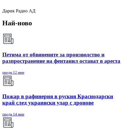
Дарик Радио АД
Най-ново
Петима от обвинените за производство и
разпространение на фентанил остават в ареста
преди 12 мин
Пожар в рафинерия в руския Краснодарски
край след украински удар с дронове
преди 14 мин