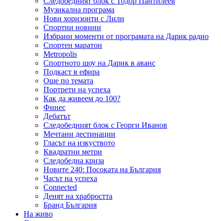
Следобедният блок с Тодор Пантилеев
Музикална програма
Нови хоризонти с Лили
Спортни новини
Избрани моменти от програмата на Дарик радио
Спортен маратон
Metropolis
Спортното шоу на Дарик в аванс
Подкаст в ефира
Още по темата
Портрети на успеха
Как да живеем до 100?
Финес
Дебатът
Следобедният блок с Георги Иванов
Мечтани дестинации
Гласът на изкуството
Квадратни метри
Следобедна криза
Новите 240: Посоката на България
Часът на успеха
Connected
Денят на храбростта
Бранд България
На живо