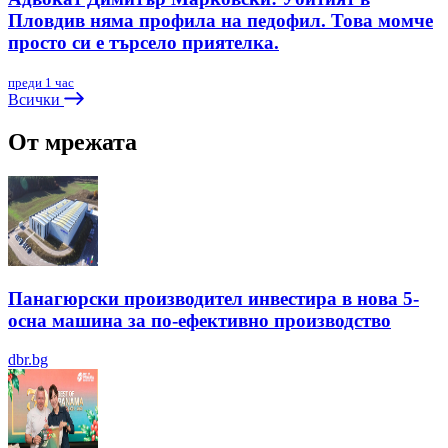
Пловдив няма профила на педофил. Това момче
просто си е търсело приятелка.
преди 1 час
Всички
От мрежата
Панагюрски производител инвестира в нова 5-
осна машина за по-ефективно производство
dbr.bg