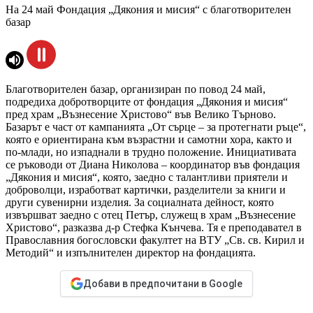
На 24 май Фондация „Дякония и мисия“ с благотворителен
базар
Благотворителен базар, организиран по повод 24 май,
подредиха добротворците от фондация „Дякония и мисия“
пред храм „Възнесение Христово“ във Велико Търново.
Базарът е част от кампанията
„От сърце – за протегнати ръце“
,
която е ориентирана към възрастни и самотни хора, както и
по-млади, но изпаднали в трудно положение.
Инициативата
се ръководи от Диана Николова – координатор във фондация
„Дякония и мисия“
, която,
заедно с талантливи приятели и
доброволци, изработват картички, разделители за книги и
други сувенирни изделия.
За социалната дейност, която
извършват заедно с отец Петър, служещ в храм „Възнесение
Христово“, разказва д-р Стефка Кънчева. Тя е преподавател в
Православния богословски факултет на ВТУ „Св. св. Кирил и
Методий“ и изпълнителен директор на фондацията.
Добави в предпочитани в Google