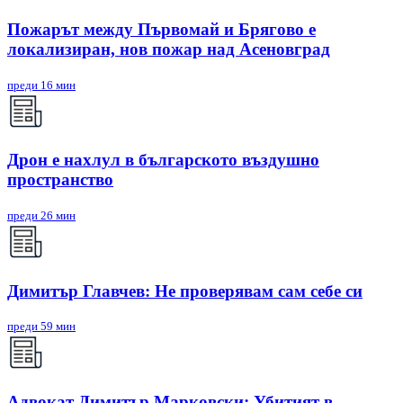
Пожарът между Първомай и Брягово е
локализиран, нов пожар над Асеновград
преди 16 мин
Дрон е нахлул в българското въздушно
пространство
преди 26 мин
Димитър Главчев: Не проверявам сам себе си
преди 59 мин
Адвокат Димитър Марковски: Убитият в