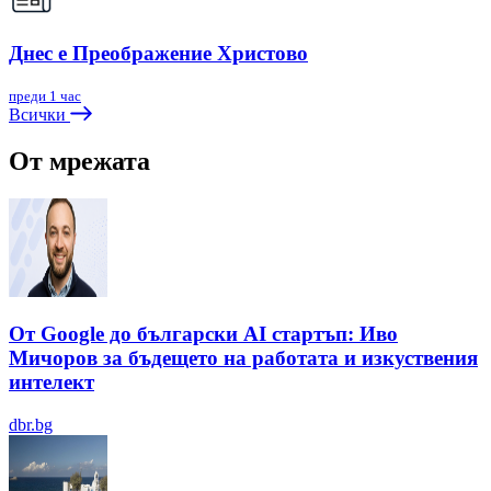
Днес е Преображение Христово
преди 1 час
Всички
От мрежата
От Google до български AI стартъп: Иво
Мичоров за бъдещето на работата и изкуствения
интелект
dbr.bg