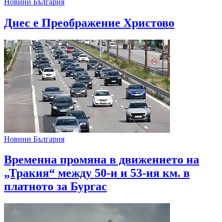
Новини България
Днес е Преображение Христово
Новини България
Временна промяна в движението на
„Тракия“ между 50-и и 53-ия км. в
платното за Бургас