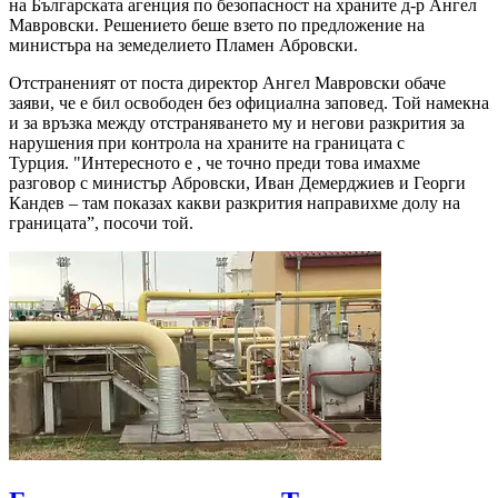
на Българската агенция по безопасност на храните д-р Ангел
Мавровски. Решението беше взето по предложение на
министъра на земеделието Пламен Абровски.
Отстраненият от поста директор Ангел Мавровски обаче
заяви, че е бил освободен без официална заповед. Той намекна
и за връзка между отстраняването му и негови разкрития за
нарушения при контрола на храните на границата с
Турция. "Интересното е , че точно преди това имахме
разговор с министър Абровски, Иван Демерджиев и Георги
Кандев – там показах какви разкрития направихме долу на
границата”, посочи той.