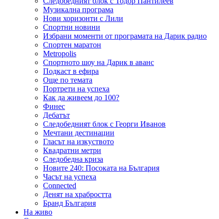
Следобедният блок с Тодор Пантилеев
Музикална програма
Нови хоризонти с Лили
Спортни новини
Избрани моменти от програмата на Дарик радио
Спортен маратон
Metropolis
Спортното шоу на Дарик в аванс
Подкаст в ефира
Още по темата
Портрети на успеха
Как да живеем до 100?
Финес
Дебатът
Следобедният блок с Георги Иванов
Мечтани дестинации
Гласът на изкуството
Квадратни метри
Следобедна криза
Новите 240: Посоката на България
Часът на успеха
Connected
Денят на храбростта
Бранд България
На живо