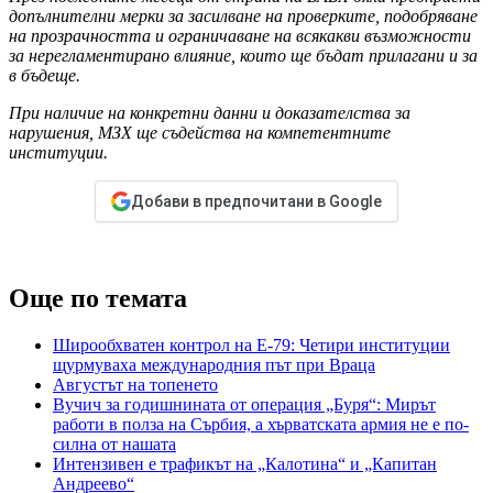
допълнителни мерки за засилване на проверките, подобряване
на прозрачността и ограничаване на всякакви възможности
за нерегламентирано влияние, които ще бъдат прилагани и за
в бъдеще.
При наличие на конкретни данни и доказателства за
нарушения, МЗХ ще съдейства на компетентните
институции.
Добави в предпочитани в Google
Още по темата
Широобхватен контрол на Е-79: Четири институции
щурмуваха международния път при Враца
Августът на топенето
Вучич за годишнината от операция „Буря“: Мирът
работи в полза на Сърбия, а хърватската армия не е по-
силна от нашата
Интензивен е трафикът на „Калотина“ и „Капитан
Андреево“