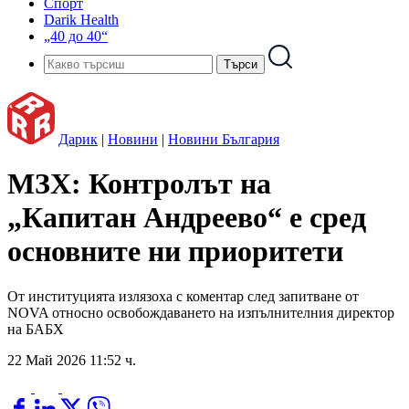
Спорт
Darik Health
„40 до 40“
Дарик
|
Новини
|
Новини България
МЗХ: Контролът на
„Капитан Андреево“ е сред
основните ни приоритети
От институцията излязоха с коментар след запитване от
NOVA относно освобождаването на изпълнителния директор
на БАБХ
22 Май 2026 11:52 ч.