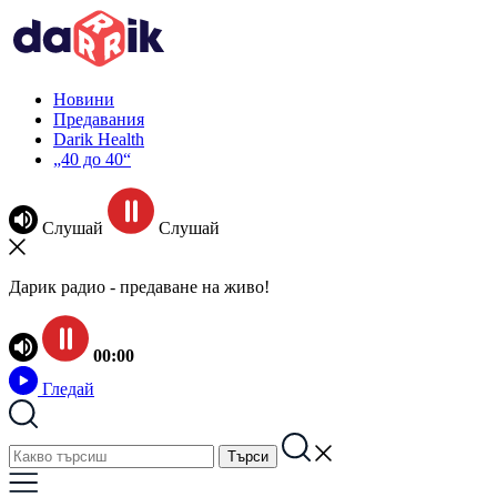
Новини
Предавания
Darik Health
„40 до 40“
Слушай
Слушай
Дарик радио - предаване на живо!
00:00
Гледай