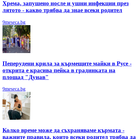
Хрема, запушено носле и ушни инфекции през
лятотo - какво трябва да знае всеки родител
9meseca.bg
Пеперудени крила за кърмещите майки в Русе -
открита е красива пейка в градинката на
площад "Дунав"
9meseca.bg
Колко време може да съхраняваме кърмата -
важните правила, които всеки родител трябва да