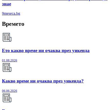
знае
9meseca.bg
Времето
Ето какво време ни очаква през уикенда
01.08.2026
Какво време ни очаква през уикенда?
06.06.2026