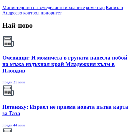
Министерство на земеделието и храните
коментар
Капитан
Андреево
контрол
приоритет
Най-ново
Очевидци: И момичета в групата нанесла побой
на мъжа издъхнал край Младежкия хълм в
Пловдив
преди 25 мин
Нетаняху: Израел не приема новата пътна карта
за Газа
преди 44 мин