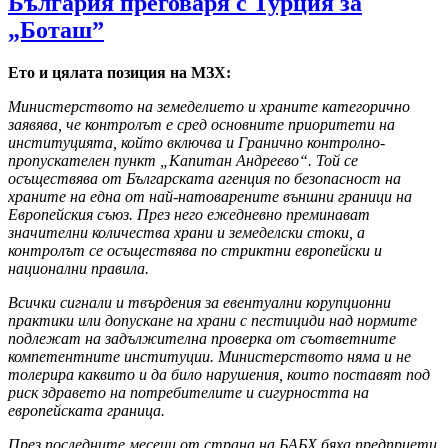
България преговаря с Турция за
„Боташ”
Ето и цялата позиция на МЗХ:
Министерството на земеделието и храните категорично
заявява, че контролът е сред основните приоритети на
институцията, който включва и Гранично контролно-
пропускателен пункт „Капитан Андреево“. Той се
осъществява от Българската агенция по безопасност на
храните на една от най-натоварените външни граници на
Европейския съюз. През него ежедневно преминават
значителни количества храни и земеделски стоки, а
контролът се осъществява по стриктни европейски и
национални правила.
Всички сигнали и твърдения за евентуални корупционни
практики или допускане на храни с пестициди над нормите
подлежат на задължителна проверка от съответните
компетентните институции. Министерството няма и не
толерира каквито и да било нарушения, които поставят под
риск здравето на потребителите и сигурността на
европейската граница.
През последните месеци от страна на БАБХ бяха предприети