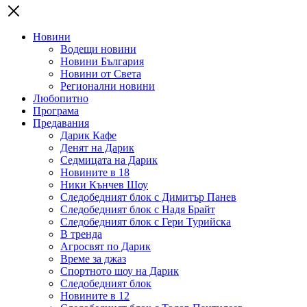
Новини
Водещи новини
Новини България
Новини от Света
Регионални новини
Любопитно
Програма
Предавания
Дарик Кафе
Денят на Дарик
Седмицата на Дарик
Новините в 18
Ники Кънчев Шоу
Следобедният блок с Димитър Панев
Следобедният блок с Надя Брайт
Следобедният блок с Гери Турийска
В тренда
Агросвят по Дарик
Време за джаз
Спортното шоу на Дарик
Следобедният блок
Новините в 12