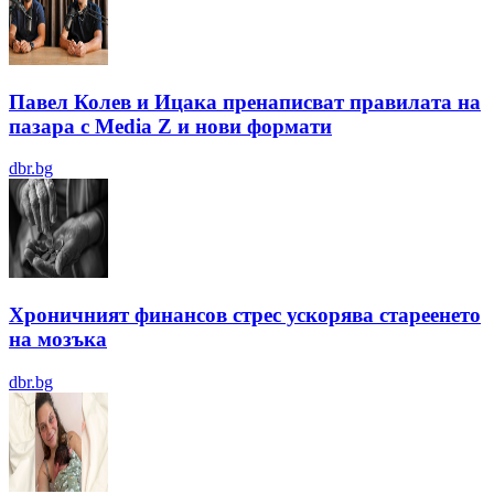
Павел Колев и Ицака пренаписват правилата на
пазара с Media Z и нови формати
dbr.bg
Хроничният финансов стрес ускорява стареенето
на мозъка
dbr.bg