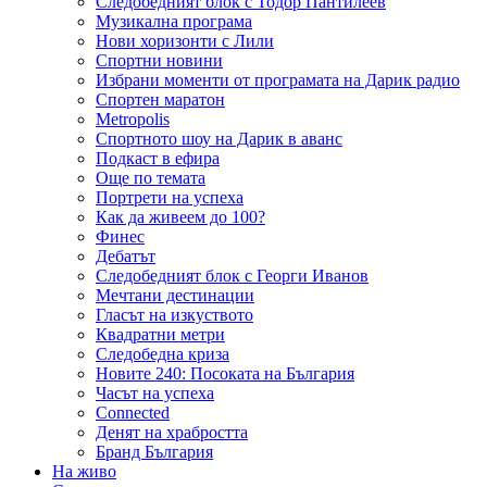
Следобедният блок с Тодор Пантилеев
Музикална програма
Нови хоризонти с Лили
Спортни новини
Избрани моменти от програмата на Дарик радио
Спортен маратон
Metropolis
Спортното шоу на Дарик в аванс
Подкаст в ефира
Още по темата
Портрети на успеха
Как да живеем до 100?
Финес
Дебатът
Следобедният блок с Георги Иванов
Мечтани дестинации
Гласът на изкуството
Квадратни метри
Следобедна криза
Новите 240: Посоката на България
Часът на успеха
Connected
Денят на храбростта
Бранд България
На живо