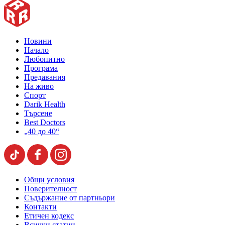
Новини
Начало
Любопитно
Програма
Предавания
На живо
Спорт
Darik Health
Търсене
Best Doctors
„40 до 40“
Общи условия
Поверителност
Съдържание от партньори
Контакти
Етичен кодекс
Всички статии