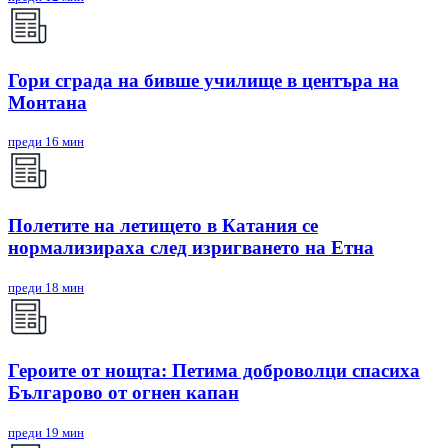
Гори сграда на бивше училище в центъра на
Монтана
преди 16 мин
Полетите на летището в Катания се
нормализираха след изригването на Етна
преди 18 мин
Героите от нощта: Петима доброволци спасиха
Българово от огнен капан
преди 19 мин