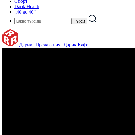
Спорт
Darik Health
„40 до 40“
Дарик
|
Предавания
|
Дарик Кафе