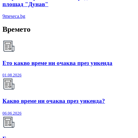
площад "Дунав"
9meseca.bg
Времето
Ето какво време ни очаква през уикенда
01.08.2026
Какво време ни очаква през уикенда?
06.06.2026