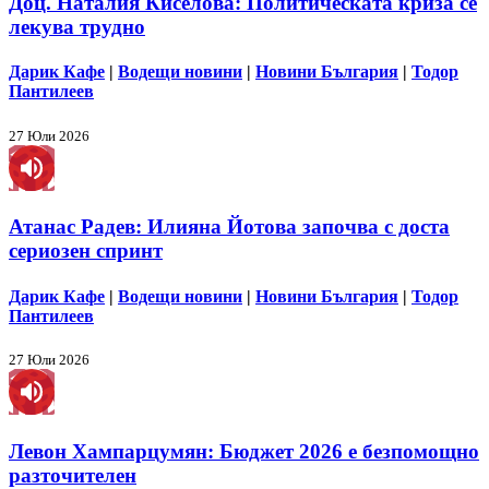
Доц. Наталия Киселова: Политическата криза се
лекува трудно
Дарик Кафе
|
Водещи новини
|
Новини България
|
Тодор
Пантилеев
27 Юли 2026
Атанас Радев: Илияна Йотова започва с доста
сериозен спринт
Дарик Кафе
|
Водещи новини
|
Новини България
|
Тодор
Пантилеев
27 Юли 2026
Левон Хампарцумян: Бюджет 2026 е безпомощно
разточителен