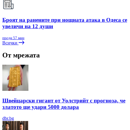
Броят на ранените при нощната атака в Одеса се
увеличи на 12 души
преди 57 мин
Всички
От мрежата
Швейцарски гигант от Уолстрийт с прогноза, че
златото ще удари 5000 долара
dbr.bg