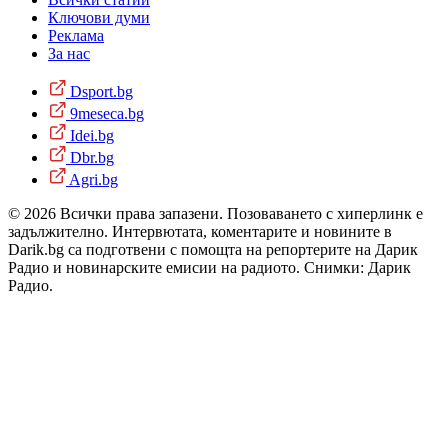
Ключови думи
Реклама
За нас
Dsport.bg
9meseca.bg
Idei.bg
Dbr.bg
Agri.bg
© 2026 Всички права запазени. Позоваването с хиперлинк е
задължително. Интервютата, коментарите и новините в
Darik.bg са подготвени с помощта на репортерите на Дарик
Радио и новинарските емисии на радиото. Снимки: Дарик
Радио.