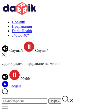
Новини
Предавания
Darik Health
„40 до 40“
Слушай
Слушай
Дарик радио - предаване на живо!
00:00
Гледай