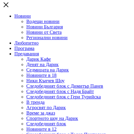
Новини
Водещи новини
Новини България
Новини от Света
Регионални новини
Любопитно
Програма
Предавания
Дарик Кафе
Денят на Дарик
Седмицата на Дарик
Новините в 18
Ники Кънчев Шоу
Следобедният блок с Димитър Панев
Следобедният блок с Надя Брайт
Следобедният блок с Гери Турийска
В тренда
Агросвят по Дарик
Време за джаз
Спортното шоу на Дарик
Следобедният блок
Новините в 12