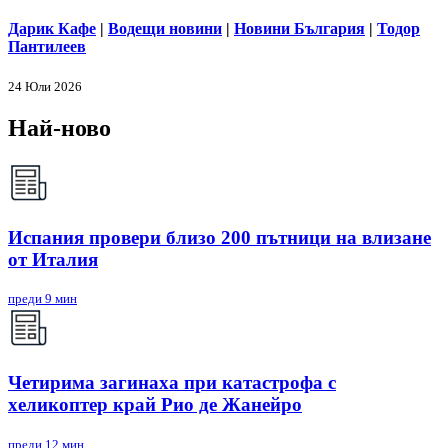
Дарик Кафе
|
Водещи новини
|
Новини България
|
Тодор
Пантилеев
24 Юли 2026
Най-ново
Испания провери близо 200 пътници на влизане
от Италия
преди 9 мин
Четирима загинаха при катастрофа с
хеликоптер край Рио де Жанейро
преди 12 мин