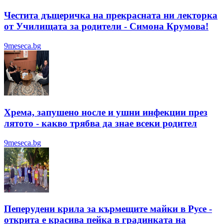
Честита дъщеричка на прекрасната ни лекторка
от Училищата за родители - Симона Крумова!
9meseca.bg
Хрема, запушено носле и ушни инфекции през
лятотo - какво трябва да знае всеки родител
9meseca.bg
Пеперудени крила за кърмещите майки в Русе -
открита е красива пейка в градинката на