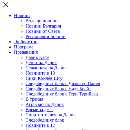
Новини
Водещи новини
Новини България
Новини от Света
Регионални новини
Любопитно
Програма
Предавания
Дарик Кафе
Денят на Дарик
Седмицата на Дарик
Новините в 18
Ники Кънчев Шоу
Следобедният блок с Димитър Панев
Следобедният блок с Надя Брайт
Следобедният блок с Гери Турийска
В тренда
Агросвят по Дарик
Време за джаз
Спортното шоу на Дарик
Следобедният блок
Новините в 12