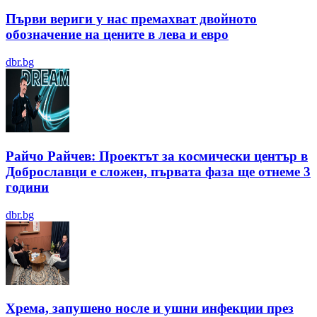
Първи вериги у нас премахват двойното
обозначение на цените в лева и евро
dbr.bg
Райчо Райчев: Проектът за космически център в
Доброславци е сложен, първата фаза ще отнеме 3
години
dbr.bg
Хрема, запушено носле и ушни инфекции през