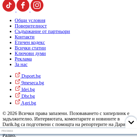
Общи условия
Поверителност
Съдържание от партньори
Контакти
Етичен кодекс
Всички статии
Ключови думи
Реклама
За нас
Dsport.bg
9meseca.bg
Idei.bg
Dbr.bg
Agri.bg
© 2026 Всички права запазени. Позоваването с хиперлинк е
задължително. Интервютата, коментарите и новините в
Darik.bg са подготвени с помощта на репортерите на Дарик
Радио и новинарските емисии на радиото. Снимки: Дарик
РЕКЛАМА
Радио.