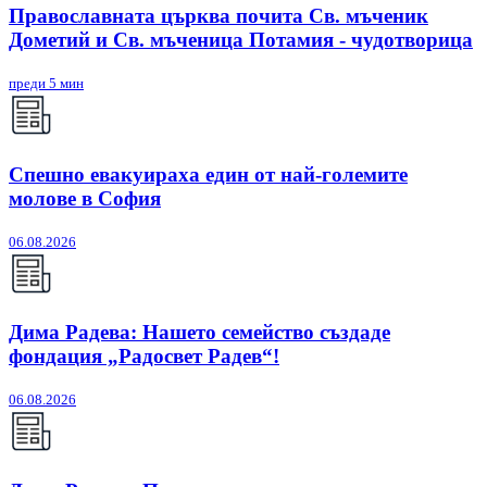
Православната църква почита Св. мъченик
Дометий и Св. мъченица Потамия - чудотворица
преди 5 мин
Спешно евакуираха един от най-големите
молове в София
06.08.2026
Дима Радева: Нашето семейство създаде
фондация „Радосвет Радев“!
06.08.2026