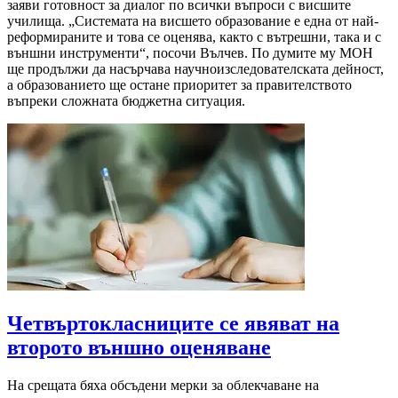
заяви готовност за диалог по всички въпроси с висшите
училища. „Системата на висшето образование е една от най-
реформираните и това се оценява, както с вътрешни, така и с
външни инструменти“, посочи Вълчев. По думите му МОН
ще продължи да насърчава научноизследователската дейност,
а образованието ще остане приоритет за правителството
въпреки сложната бюджетна ситуация.
Четвъртокласниците се явяват на
второто външно оценяване
На срещата бяха обсъдени мерки за облекчаване на