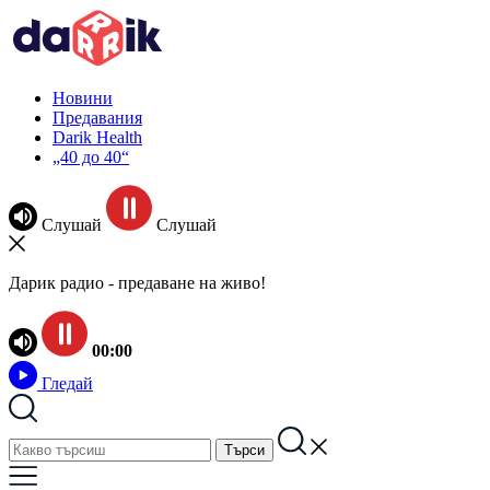
Новини
Предавания
Darik Health
„40 до 40“
Слушай
Слушай
Дарик радио - предаване на живо!
00:00
Гледай