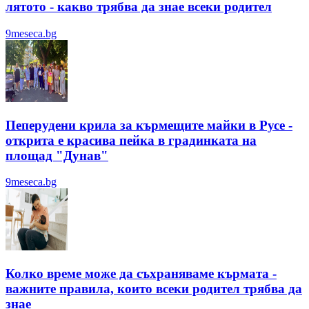
лятотo - какво трябва да знае всеки родител
9meseca.bg
Пеперудени крила за кърмещите майки в Русе -
открита е красива пейка в градинката на
площад "Дунав"
9meseca.bg
Колко време може да съхраняваме кърмата -
важните правила, които всеки родител трябва да
знае