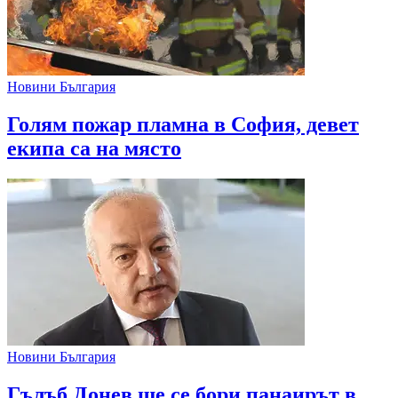
Новини България
Голям пожар пламна в София, девет
екипа са на място
Новини България
Гълъб Донев ще се бори панаирът в