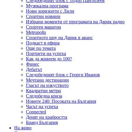
Следобедният блок с Тодор Пантилеев
Музикална програма
Нови хоризонти с Лили
Спортни новини
Избрани моменти от програмата на Дарик радио
Спортен маратон
Metropolis
Спортното шоу на Дарик в аванс
Подкаст в ефира
Още по темата
Портрети на успеха
Как да живеем до 100?
Финес
Дебатът
Следобедният блок с Георги Иванов
Мечтани дестинации
Гласът на изкуството
Квадратни метри
Следобедна криза
Новите 240: Посоката на България
Часът на успеха
Connected
Денят на храбростта
Бранд България
На живо