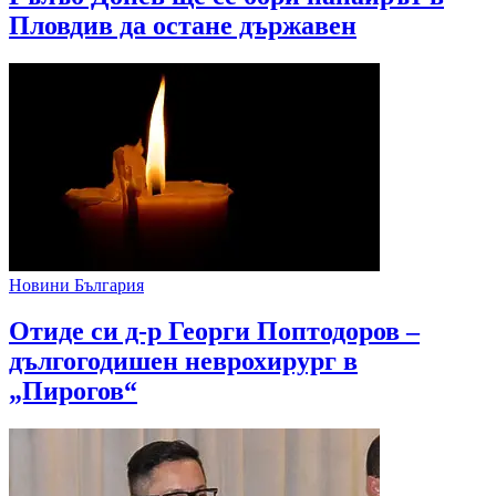
Пловдив да остане държавен
Новини България
Отиде си д-р Георги Поптодоров –
дългогодишен неврохирург в
„Пирогов“