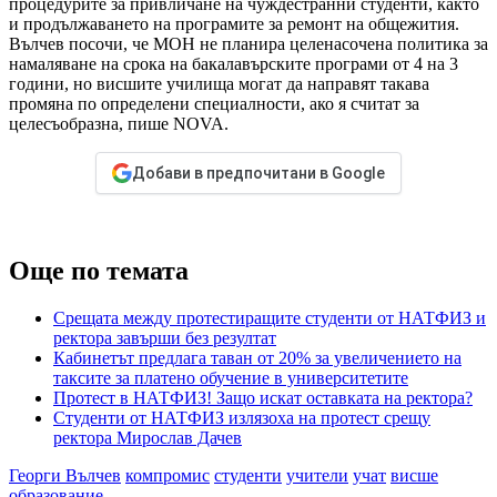
процедурите за привличане на чуждестранни студенти, както
и продължаването на програмите за ремонт на общежития.
Вълчев посочи, че МОН не планира целенасочена политика за
намаляване на срока на бакалавърските програми от 4 на 3
години, но висшите училища могат да направят такава
промяна по определени специалности, ако я считат за
целесъобразна, пише NOVA.
Добави в предпочитани в Google
Още по темата
Срещата между протестиращите студенти от НАТФИЗ и
ректора завърши без резултат
Кабинетът предлага таван от 20% за увеличението на
таксите за платено обучение в университетите
Протест в НАТФИЗ! Защо искат оставката на ректора?
Студенти от НАТФИЗ излязоха на протест срещу
ректора Мирослав Дачев
Георги Вълчев
компромис
студенти
учители
учат
висше
образование