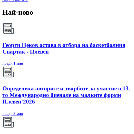
Най-ново
Георги Цеков остава в отбора на баскетболния
Спартак - Плевен
преди 1 мин
Определиха авторите и творбите за участие в 13-
то Международно биенале на малките форми
Плевен`2026
преди 3 мин