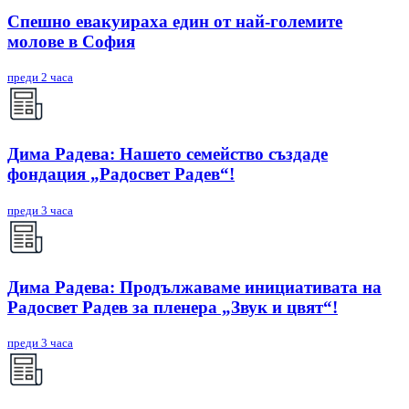
Спешно евакуираха един от най-големите
молове в София
преди 2 часа
Дима Радева: Нашето семейство създаде
фондация „Радосвет Радев“!
преди 3 часа
Дима Радева: Продължаваме инициативата на
Радосвет Радев за пленера „Звук и цвят“!
преди 3 часа