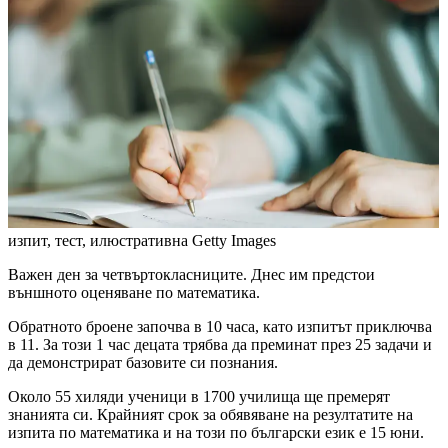
изпит, тест, илюстративна
Getty Images
Важен ден за четвъртокласниците. Днес им предстои
външното оценяване по математика.
Обратното броене започва в 10 часа, като изпитът приключва
в 11. За този 1 час децата трябва да преминат през 25 задачи и
да демонстрират базовите си познания.
Около 55 хиляди ученици в 1700 училища ще премерят
знанията си. Крайният срок за обявяване на резултатите на
изпита по математика и на този по български език е 15 юни.