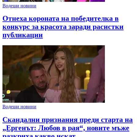
Водещи новини
Отнеха короната на победителка в
конкурс за красота заради расистки
публикации
Водещи новини
Скандални признания преди старта на
„Ергенът: Любов в рая“, новите мъже
разкриха какво искат