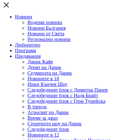
Новини
Водещи новини
Новини България
Новини от Света
Регионални новини
Любопитно
Програма
Предавания
Дарик Кафе
Денят на Дарик
Седмицата на Дарик
Новините в 18
Ники Кънчев Шоу
Следобедният блок с Димитър Панев
Следобедният блок с Надя Брайт
Следобедният блок с Гери Турийска
В тренда
Агросвят по Дарик
Време за джаз
Спортното шоу на Дарик
Следобедният блок
Новините в 12