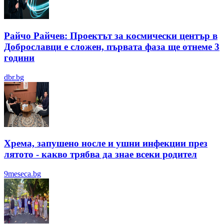
Райчо Райчев: Проектът за космически център в
Доброславци е сложен, първата фаза ще отнеме 3
години
dbr.bg
Хрема, запушено носле и ушни инфекции през
лятотo - какво трябва да знае всеки родител
9meseca.bg