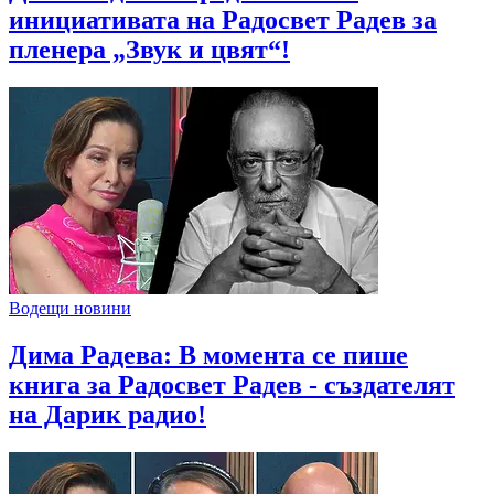
инициативата на Радосвет Радев за
пленера „Звук и цвят“!
Водещи новини
Дима Радева: В момента се пише
книга за Радосвет Радев - създателят
на Дарик радио!