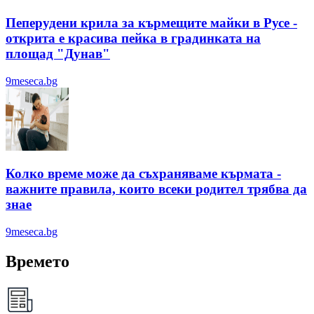
Пеперудени крила за кърмещите майки в Русе -
открита е красива пейка в градинката на
площад "Дунав"
9meseca.bg
Колко време може да съхраняваме кърмата -
важните правила, които всеки родител трябва да
знае
9meseca.bg
Времето