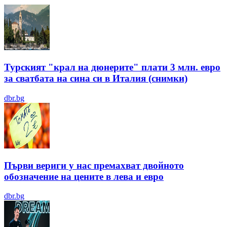
Турският "крал на дюнерите" плати 3 млн. евро
за сватбата на сина си в Италия (снимки)
dbr.bg
Първи вериги у нас премахват двойното
обозначение на цените в лева и евро
dbr.bg