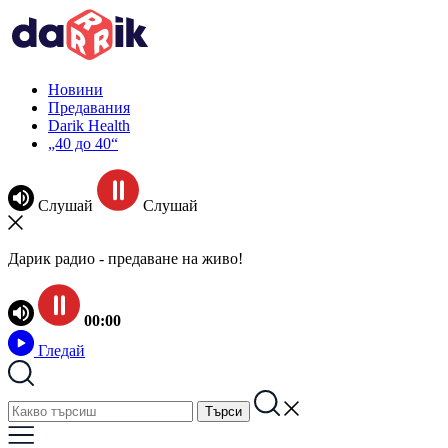
Новини
Предавания
Darik Health
„40 до 40“
Слушай
Слушай
Дарик радио - предаване на живо!
00:00
Гледай