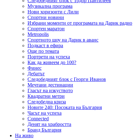
Следобедният блок с Тодор Пантилеев
Музикална програма
Нови хоризонти с Лили
Спортни новини
Избрани моменти от програмата на Дарик радио
Спортен маратон
Metropolis
Спортното шоу на Дарик в аванс
Подкаст в ефира
Още по темата
Портрети на успеха
Как да живеем до 100?
Финес
Дебатът
Следобедният блок с Георги Иванов
Мечтани дестинации
Гласът на изкуството
Квадратни метри
Следобедна криза
Новите 240: Посоката на България
Часът на успеха
Connected
Денят на храбростта
Бранд България
На живо