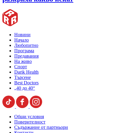
Новини
Начало
Любопитно
Програма
Предавания
На живо
Спорт
Darik Health
Търсене
Best Doctors
„40 до 40“
Общи условия
Поверителност
Съдържание от партньори
Контакти