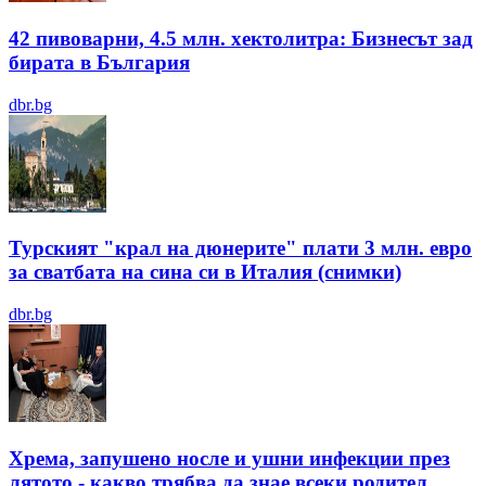
42 пивоварни, 4.5 млн. хектолитра: Бизнесът зад
бирата в България
dbr.bg
Турският "крал на дюнерите" плати 3 млн. евро
за сватбата на сина си в Италия (снимки)
dbr.bg
Хрема, запушено носле и ушни инфекции през
лятотo - какво трябва да знае всеки родител