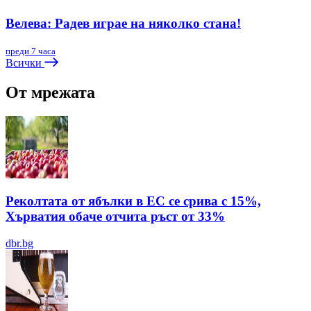
Велева: Радев играе на няколко стана!
преди 7 часа
Всички
От мрежата
Реколтата от ябълки в ЕС се срива с 15%,
Хърватия обаче отчита ръст от 33%
dbr.bg