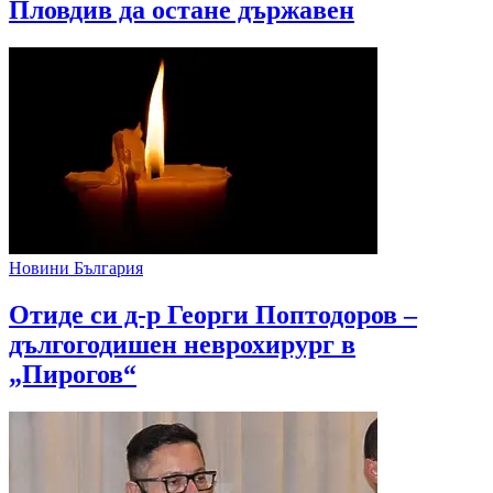
Пловдив да остане държавен
Новини България
Отиде си д-р Георги Поптодоров –
дългогодишен неврохирург в
„Пирогов“