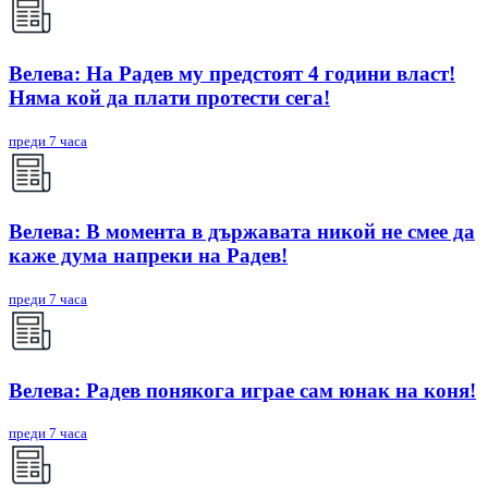
Велева: На Радев му предстоят 4 години власт!
Няма кой да плати протести сега!
преди 7 часа
Велева: В момента в държавата никой не смее да
каже дума напреки на Радев!
преди 7 часа
Велева: Радев понякога играе сам юнак на коня!
преди 7 часа