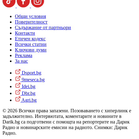
Общи условия
Поверителност
Съдържание от партньори
Контакти
Етичен кодекс
Всички статии
Ключови думи
Реклама
За нас
Dsport.bg
9meseca.bg
Idei.bg
Dbr.bg
Agri.bg
© 2026 Всички права запазени. Позоваването с хиперлинк е
задължително. Интервютата, коментарите и новините в
Darik.bg са подготвени с помощта на репортерите на Дарик
Радио и новинарските емисии на радиото. Снимки: Дарик
Радио.