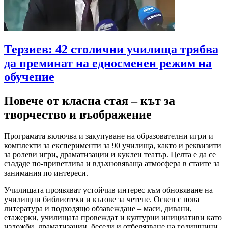
Терзиев: 42 столични училища трябва
да преминат на едносменен режим на
обучение
Повече от класна стая – кът за
творчество и въображение
Програмата включва и закупуване на образователни игри и
комплекти за експерименти за 90 училища, както и реквизити
за ролеви игри, драматизации и куклен театър. Целта е да се
създаде по-приветлива и вдъхновяваща атмосфера в стаите за
занимания по интереси.
Училищата проявяват устойчив интерес към обновяване на
училищни библиотеки и кътове за четене. Освен с нова
литература и подходящо обзавеждане – маси, дивани,
етажерки, училищата провеждат и културни инициативи като
изложби, драматизации, беседи и отбелязване на годишнини