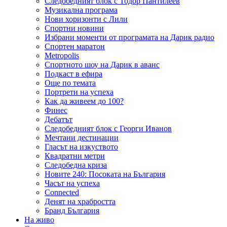
Следобедният блок с Тодор Пантилеев
Музикална програма
Нови хоризонти с Лили
Спортни новини
Избрани моменти от програмата на Дарик радио
Спортен маратон
Metropolis
Спортното шоу на Дарик в аванс
Подкаст в ефира
Още по темата
Портрети на успеха
Как да живеем до 100?
Финес
Дебатът
Следобедният блок с Георги Иванов
Мечтани дестинации
Гласът на изкуството
Квадратни метри
Следобедна криза
Новите 240: Посоката на България
Часът на успеха
Connected
Денят на храбростта
Бранд България
На живо