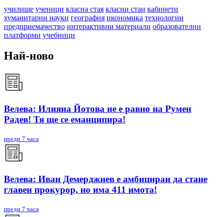
училище
ученици
класна стая
класни стаи
кабинети
хуманитарни науки
география
икономика
технологии
предприемачество
интерактивни материали
образователни
платформи
учебници
Най-ново
Велева: Илияна Йотова не е равно на Румен
Радев! Тя ще се еманципира!
преди 7 часа
Велева: Иван Демерджиев е амбициран да стане
главен прокурор, но има 411 имота!
преди 7 часа