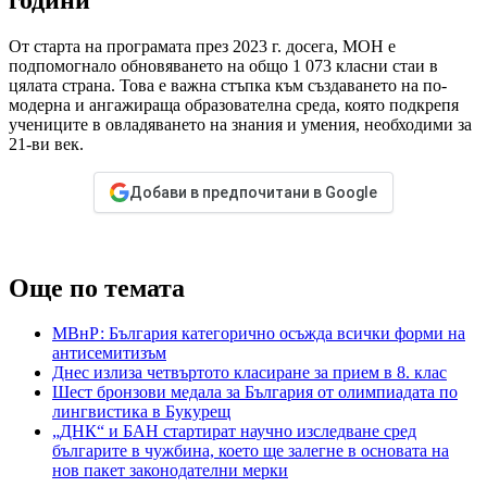
От старта на програмата през 2023 г. досега, МОН е
подпомогнало обновяването на общо 1 073 класни стаи в
цялата страна. Това е важна стъпка към създаването на по-
модерна и ангажираща образователна среда, която подкрепя
учениците в овладяването на знания и умения, необходими за
21-ви век.
Добави в предпочитани в Google
Още по темата
МВнР: България категорично осъжда всички форми на
антисемитизъм
Днес излиза четвъртото класиране за прием в 8. клас
Шест бронзови медала за България от олимпиадата по
лингвистика в Букурещ
„ДНК“ и БАН стартират научно изследване сред
българите в чужбина, което ще залегне в основата на
нов пакет законодателни мерки