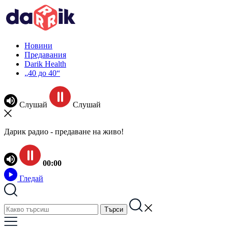
Новини
Предавания
Darik Health
„40 до 40“
Слушай
Слушай
Дарик радио - предаване на живо!
00:00
Гледай