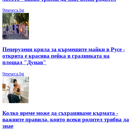
9meseca.bg
Пеперудени крила за кърмещите майки в Русе -
открита е красива пейка в градинката на
площад "Дунав"
9meseca.bg
Колко време може да съхраняваме кърмата -
важните правила, които всеки родител трябва да
знае