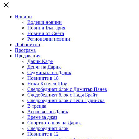
Новини
Водещи новини
Новини България
Новини от Света
Регионални новини
Любопитно
Програма
Предавания
Дарик Кафе
Денят на Дарик
Седмицата на Дарик
Новините в 18
Ники Кънчев Шоу
Следобедният блок с Димитър Панев
Следобедният блок с Надя Брайт
Следобедният блок с Гери Турийска
В тренда
Агросвят по Дарик
Време за джаз
Спортното шоу на Дарик
Следобедният блок
Новините в 12