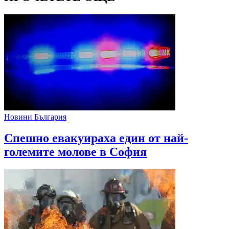
Новини България
Спешно евакуираха един от най-
големите молове в София