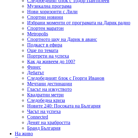
Следобедният блок с Тодор Пантилеев
Музикална програма
Нови хоризонти с Лили
Спортни новини
Избрани моменти от програмата на Дарик радио
Спортен маратон
Metropolis
Спортното шоу на Дарик в аванс
Подкаст в ефира
Още по темата
Портрети на успеха
Как да живеем до 100?
Финес
Дебатът
Следобедният блок с Георги Иванов
Мечтани дестинации
Гласът на изкуството
Квадратни метри
Следобедна криза
Новите 240: Посоката на България
Часът на успеха
Connected
Денят на храбростта
Бранд България
На живо