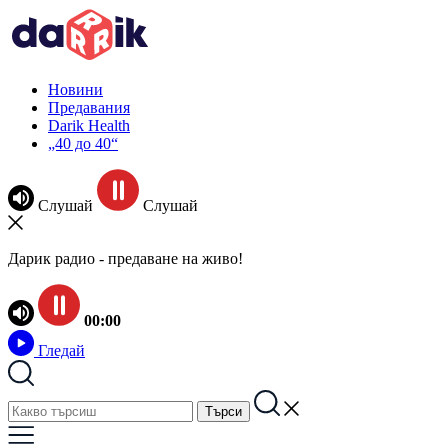
Новини
Предавания
Darik Health
„40 до 40“
Слушай
Слушай
Дарик радио - предаване на живо!
00:00
Гледай