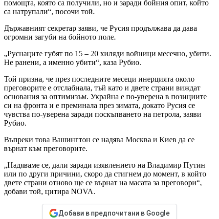
помощта, която са получили, но и заради бойния опит, който
са натрупали“, посочи той.
Държавният секретар заяви, че Русия продължава да дава
огромни загуби на бойното поле.
„Руснаците губят по 15 – 20 хиляди войници месечно, убити.
Не ранени, а именно убити“, каза Рубио.
Той призна, че през последните месеци инерцията около
преговорите е отслабнала, тъй като и двете страни виждат
основания за оптимизъм. Украйна е по-уверена в позициите
си на фронта и е преминала през зимата, докато Русия се
чувства по-уверена заради поскъпването на петрола, заяви
Рубио.
Въпреки това Вашингтон се надява Москва и Киев да се
върнат към преговорите.
„Надяваме се, дали заради изявлението на Владимир Путин
или по други причини, скоро да стигнем до момент, в който
двете страни отново ще се върнат на масата за преговори“,
добави той, цитира NOVA.
Добави в предпочитани в Google