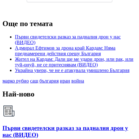
Още по темата
Първи свидетелски разказ за падналия дрон у нас
(ВИДЕО)
Адмирал Ефтимов за дрона край Кардам: Няма
преднамерени действия срещу България
Жител на Кардам: Дали ще ме удари дрон, или рак, или
туй-онуй, не се притеснявам (ВИДЕО)
Украйна увери, че не е атакувала умишлено България
марко рубио
сащ
българия
иран
война
Най-ново
Първи свидетелски разказ за падналия дрон у
нас (ВИДЕО)