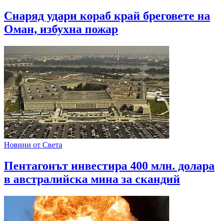
Снаряд удари кораб край бреговете на
Оман, избухна пожар
Новини от Света
Пентагонът инвестира 400 млн. долара
в австралийска мина за скандий