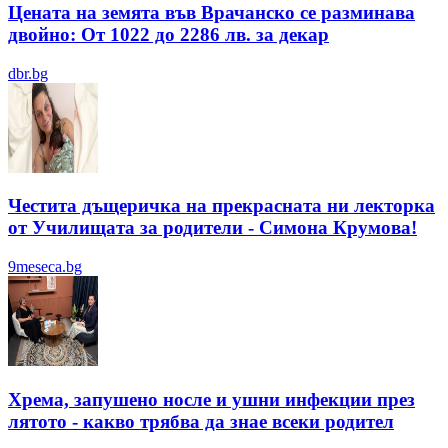
Цената на земята във Врачанско се разминава
двойно: От 1022 до 2286 лв. за декар
dbr.bg
Честита дъщеричка на прекрасната ни лекторка
от Училищата за родители - Симона Крумова!
9meseca.bg
Хрема, запушено носле и ушни инфекции през
лятотo - какво трябва да знае всеки родител