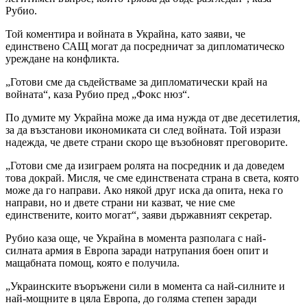
Рубио.
Той коментира и войната в Украйна, като заяви, че
единствено САЩ могат да посредничат за дипломатическо
уреждане на конфликта.
„Готови сме да съдействаме за дипломатически край на
войната“, каза Рубио пред „Фокс нюз“.
По думите му Украйна може да има нужда от две десетилетия,
за да възстанови икономиката си след войната. Той изрази
надежда, че двете страни скоро ще възобновят преговорите.
„Готови сме да изиграем ролята на посредник и да доведем
това докрай. Мисля, че сме единствената страна в света, която
може да го направи. Ако някой друг иска да опита, нека го
направи, но и двете страни ни казват, че ние сме
единствените, които могат“, заяви държавният секретар.
Рубио каза още, че Украйна в момента разполага с най-
силната армия в Европа заради натрупания боен опит и
мащабната помощ, която е получила.
„Украинските въоръжени сили в момента са най-силните и
най-мощните в цяла Европа, до голяма степен заради