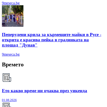
9meseca.bg
Пеперудени крила за кърмещите майки в Русе -
открита е красива пейка в градинката на
площад "Дунав"
9meseca.bg
Времето
Ето какво време ни очаква през уикенда
01.08.2026