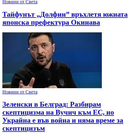
Новини от Света
Тайфунът „Долфин” връхлетя южната
японска префектура Окинава
Новини от Света
Зеленски в Белград: Разбирам
скептицизма на Вучич към ЕС, но
Украйна е във война и няма време за
скептицизъм