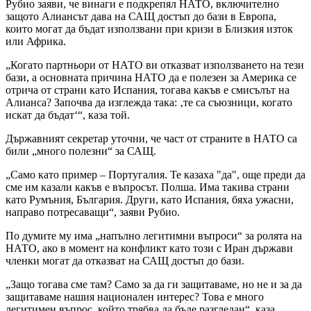
Рубио заяви, че винаги е подкрепял НАТО, включително
защото Алиансът дава на САЩ достъп до бази в Европа,
които могат да бъдат използвани при кризи в Близкия изток
или Африка.
„Когато партньори от НАТО ви отказват използването на тези
бази, а основната причина НАТО да е полезен за Америка се
отрича от страни като Испания, тогава какъв е смисълът на
Алианса? Започва да изглежда така: ‚те са съюзници, когато
искат да бъдат‘“, каза той.
Държавният секретар уточни, че част от страните в НАТО са
били „много полезни“ за САЩ.
„Само като пример – Португалия. Те казаха "да", още преди да
сме им казали какъв е въпросът. Полша. Има такива страни
като Румъния, България. Други, като Испания, бяха ужасни,
направо потресаващи“, заяви Рубио.
По думите му има „напълно легитимни въпроси“ за ролята на
НАТО, ако в момент на конфликт като този с Иран държави
членки могат да отказват на САЩ достъп до бази.
„Защо тогава сме там? Само за да ги защитаваме, но не и за да
защитаваме нашия национален интерес? Това е много
легитимен въпрос, който трябва да бъде разгледан“, каза