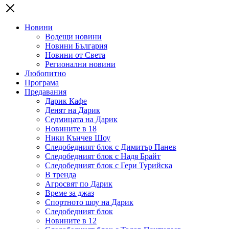
Новини
Водещи новини
Новини България
Новини от Света
Регионални новини
Любопитно
Програма
Предавания
Дарик Кафе
Денят на Дарик
Седмицата на Дарик
Новините в 18
Ники Кънчев Шоу
Следобедният блок с Димитър Панев
Следобедният блок с Надя Брайт
Следобедният блок с Гери Турийска
В тренда
Агросвят по Дарик
Време за джаз
Спортното шоу на Дарик
Следобедният блок
Новините в 12