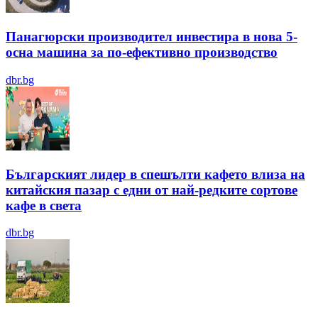
Панагюрски производител инвестира в нова 5-
осна машина за по-ефективно производство
dbr.bg
Българският лидер в спешълти кафето влиза на
китайския пазар с едни от най-редките сортове
кафе в света
dbr.bg