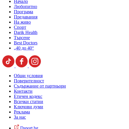
Начало
Любопитно
Програма
Предавания
На живо
Спорт
Darik Health
Търсене
Best Doctors
„40 до 40“
Общи условия
Поверителност
Съдържание от партньори
Контакти
Етичен кодекс
Всички статии
Ключови думи
Реклама
За нас
Dsport.bg