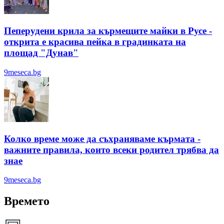
Пеперудени крила за кърмещите майки в Русе -
открита е красива пейка в градинката на
площад "Дунав"
9meseca.bg
Колко време може да съхраняваме кърмата -
важните правила, които всеки родител трябва да
знае
9meseca.bg
Времето