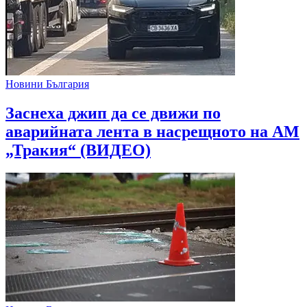
Новини България
Заснеха джип да се движи по
аварийната лента в насрещното на АМ
„Тракия“ (ВИДЕО)