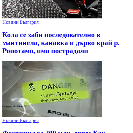
Новини България
Кола се заби последователно в
мантинела, канавка и дърво край р.
Ропотамо, има пострадали
Новини България
Фентанил за 300 млн. евро: Как