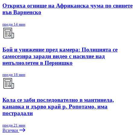
Откриха огнище на Африканска чума по свинете
във Варненско
преди 14 мин
Бой и унижение пред камера: Полицията се
самосезира заради видео с насилие над
непълнолетен в Пернишко
преди 18 мин
Кола се заби последователно в мантинела,
канавка и дърво край р. Ропотамо, има
пострадали
преди 21 мин
Всички