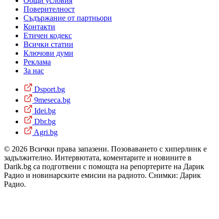
Общи условия
Поверителност
Съдържание от партньори
Контакти
Етичен кодекс
Всички статии
Ключови думи
Реклама
За нас
Dsport.bg
9meseca.bg
Idei.bg
Dbr.bg
Agri.bg
© 2026 Всички права запазени. Позоваването с хиперлинк е
задължително. Интервютата, коментарите и новините в
Darik.bg са подготвени с помощта на репортерите на Дарик
Радио и новинарските емисии на радиото. Снимки: Дарик
Радио.