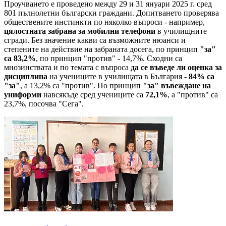
Проучването е проведено между 29 и 31 януари 2025 г. сред
801 пълнолетни български граждани. Допитването проверява
обществените инстинкти по няколко въпроси - например,
цялостната забрана за мобилни телефони
в училищните
сгради. Без значение какви са възможните нюанси и
степените на действие на забраната досега, по принцип
"за"
са 83,2%
, по принцип "против" - 14,7%. Сходни са
мнозинствата и по темата с въпроса
да се въведе ли оценка за
дисциплина
на учениците в училищата в България -
84% са
"за"
, а 13,2% са "против". По принцип
"за" въвеждане на
униформи
навсякъде сред учениците са
72,1%
, а "против" са
23,7%, посочва "Сега".