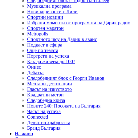
Следобедният блок с Тодор Пантилеев
Музикална програма
Нови хоризонти с Лили
Спортни новини
Избрани моменти от програмата на Дарик радио
Спортен маратон
Metropolis
Спортното шоу на Дарик в аванс
Подкаст в ефира
Още по темата
Портрети на успеха
Как да живеем до 100?
Финес
Дебатът
Следобедният блок с Георги Иванов
Мечтани дестинации
Гласът на изкуството
Квадратни метри
Следобедна криза
Новите 240: Посоката на България
Часът на успеха
Connected
Денят на храбростта
Бранд България
На живо