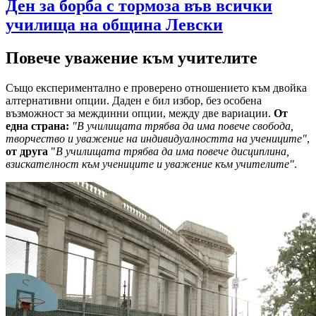
Ден за борба с тормоза във всички
училища на община Левски
Повече уважение към учителите
Също експериментално е проверено отношението към двойка
алтернативни опции. Даден е бил избор, без особена
възможност за междинни опции, между две вариации.
От
една страна:
"В училищата трябва да има повече свобода,
творчество и уважение на индивидуалността на учениците"
,
от друга
"
В училищата трябва да има повече дисциплина,
взискателност към учениците и уважение към учителите"
.