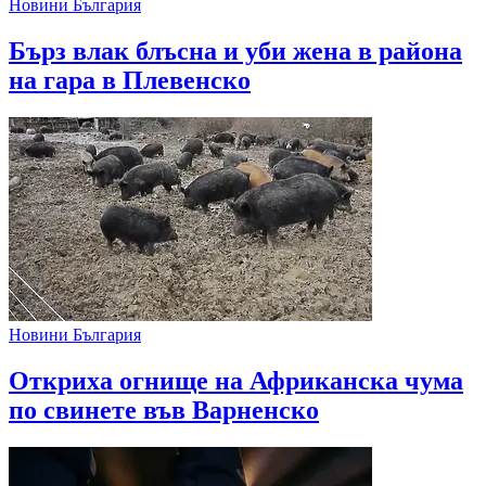
Новини България
Бърз влак блъсна и уби жена в района
на гара в Плевенско
Новини България
Откриха огнище на Африканска чума
по свинете във Варненско