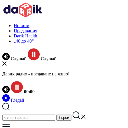
Новини
Предавания
Darik Health
„40 до 40“
Слушай
Слушай
Дарик радио - предаване на живо!
00:00
Гледай