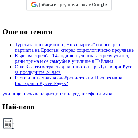
Добави в предпочитани в Google
Още по темата
Турската опозиционна „Нова партия“ изпреварва
партията на Ердоган, според социологическо проучване
Кървава стрелба: 14-годишен ученик застреля учител,
рани трима и се самоуби в училище в Тайланд
Още 3 сантиметра спад на нивото на р. Дунав при Русе
за последните 24 часа
Расте или намалява одобрението към Прогресивна
България и Румен Радев?
училище
проучване
дисциплина
ред
телефони
мяра
Най-ново