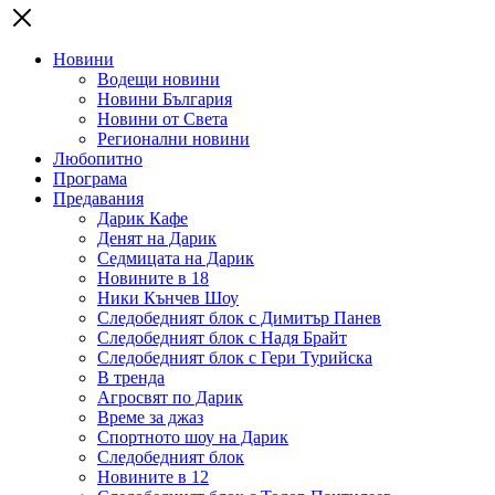
Новини
Водещи новини
Новини България
Новини от Света
Регионални новини
Любопитно
Програма
Предавания
Дарик Кафе
Денят на Дарик
Седмицата на Дарик
Новините в 18
Ники Кънчев Шоу
Следобедният блок с Димитър Панев
Следобедният блок с Надя Брайт
Следобедният блок с Гери Турийска
В тренда
Агросвят по Дарик
Време за джаз
Спортното шоу на Дарик
Следобедният блок
Новините в 12