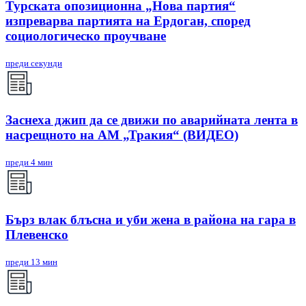
Турската опозиционна „Нова партия“
изпреварва партията на Ердоган, според
социологическо проучване
преди секунди
Заснеха джип да се движи по аварийната лента в
насрещното на АМ „Тракия“ (ВИДЕО)
преди 4 мин
Бърз влак блъсна и уби жена в района на гара в
Плевенско
преди 13 мин