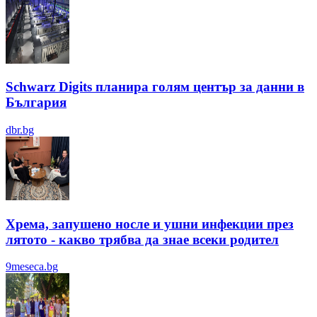
Schwarz Digits планира голям център за данни в
България
dbr.bg
Хрема, запушено носле и ушни инфекции през
лятотo - какво трябва да знае всеки родител
9meseca.bg