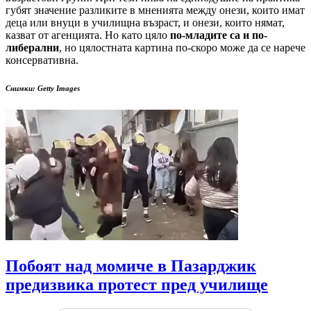
губят значение разликите в мненията между онези, които имат
деца или внуци в училищна възраст, и онези, които нямат,
казват от агенцията. Но като цяло
по-младите са и по-
либерални
, но цялостната картина по-скоро може да се нарече
консервативна.
Снимки: Getty Images
Побоят над момиче в Пазарджик
предизвика протест пред училище