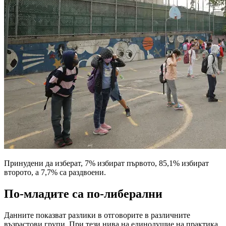
Принудени да изберат, 7% избират първото, 85,1% избират
второто, а 7,7% са раздвоени.
По-младите са по-либерални
Данните показват разлики в отговорите в различните
възрастови групи. При тези нива на единодушие на практика