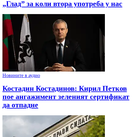
„Глад” за коли втора употреба у нас
Новините в аудио
Костадин Костадинов: Кирил Петков
пое ангажимент зеленият сертификат
да отпадне