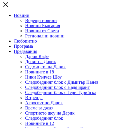
Новини
Водещи новини
Новини България
Новини от Света
Регионални новини
Любопитно
Програма
Предавания
Дарик Кафе
Денят на Дарик
Седмицата на Дарик
Новините в 18
Ники Кънчев Шоу
Следобедният блок с Димитър Панев
Следобедният блок с Надя Брайт
Следобедният блок с Гери Турийска
В тренда
Агросвят по Дарик
Време за джаз
Спортното шоу на Дарик
Следобедният блок
Новините в 12