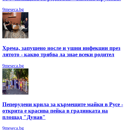
9meseca.bg
Хрема, запушено носле и ушни инфекции през
лятотo - какво трябва да знае всеки родител
9meseca.bg
Пеперудени крила за кърмещите майки в Русе -
открита е красива пейка в градинката на
площад "Дунав"
9meseca.bg