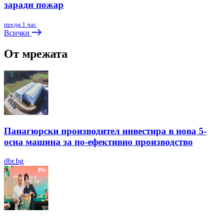
заради пожар
преди 1 час
Всички
От мрежата
Панагюрски производител инвестира в нова 5-
осна машина за по-ефективно производство
dbr.bg