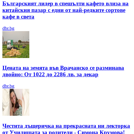
Българският лидер в спешълти кафето влиза на
китайския пазар с едни от най-редките сортове
кафе в света
dbr.bg
Цената на земята във Врачанско се разминава
двойно: От 1022 до 2286 лв. за декар
dbr.bg
Честита дъщеричка на прекрасната ни лекторка
от Училищата за родители - Симона Крумова!