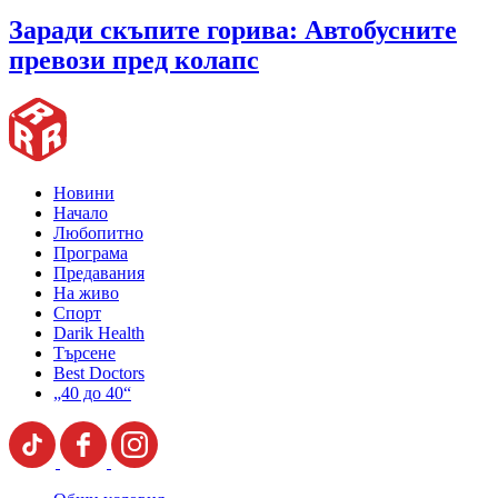
Заради скъпите горива: Автобусните
превози пред колапс
Новини
Начало
Любопитно
Програма
Предавания
На живо
Спорт
Darik Health
Търсене
Best Doctors
„40 до 40“