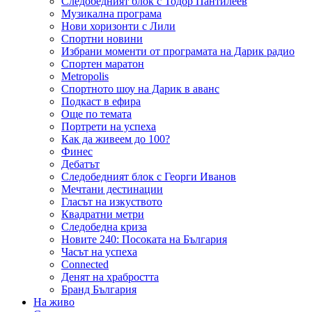
Следобедният блок с Тодор Пантилеев
Музикална програма
Нови хоризонти с Лили
Спортни новини
Избрани моменти от програмата на Дарик радио
Спортен маратон
Metropolis
Спортното шоу на Дарик в аванс
Подкаст в ефира
Още по темата
Портрети на успеха
Как да живеем до 100?
Финес
Дебатът
Следобедният блок с Георги Иванов
Мечтани дестинации
Гласът на изкуството
Квадратни метри
Следобедна криза
Новите 240: Посоката на България
Часът на успеха
Connected
Денят на храбростта
Бранд България
На живо