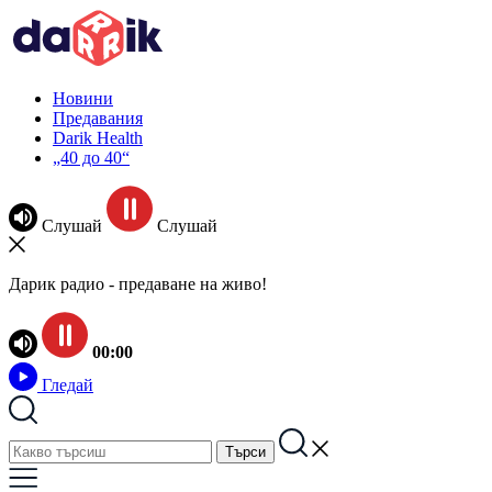
Новини
Предавания
Darik Health
„40 до 40“
Слушай
Слушай
Дарик радио - предаване на живо!
00:00
Гледай