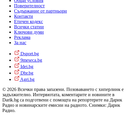
Общи условия
Поверителност
Съдържание от партньори
Контакти
Етичен кодекс
Всички статии
Ключови думи
Реклама
За нас
Dsport.bg
9meseca.bg
Idei.bg
Dbr.bg
Agri.bg
© 2026 Всички права запазени. Позоваването с хиперлинк е
задължително. Интервютата, коментарите и новините в
Darik.bg са подготвени с помощта на репортерите на Дарик
Радио и новинарските емисии на радиото. Снимки: Дарик
Радио.