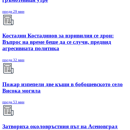
преди 29 мин
Костадин Костадинов за взривилия се дрон:
Въпрос на време беше да се случи, предвид
агресивната политика
преди 32 мин
Пожар изпепели две къщи в бобошевското село
Висока могила
преди 53 мин
Затвориха околовръстния път на Асеновград