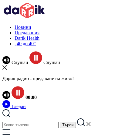
Новини
Предавания
Darik Health
„40 до 40“
Слушай
Слушай
Дарик радио - предаване на живо!
00:00
Гледай