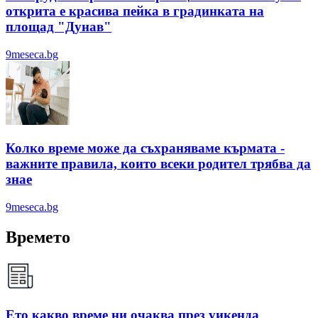
открита е красива пейка в градинката на
площад "Дунав"
9meseca.bg
Колко време може да съхраняваме кърмата -
важните правила, които всеки родител трябва да
знае
9meseca.bg
Времето
Ето какво време ни очаква през уикенда