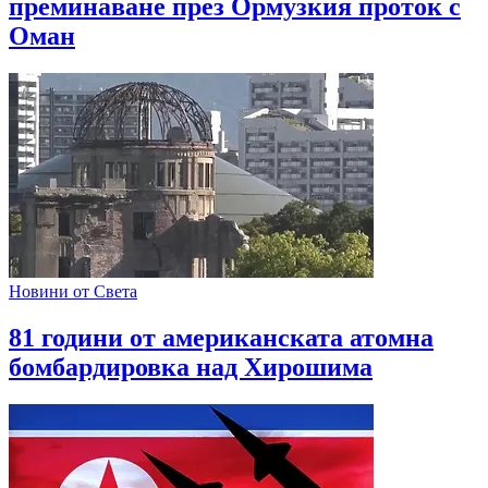
преминаване през Ормузкия проток с
Оман
Новини от Света
81 години от американската атомна
бомбардировка над Хирошима