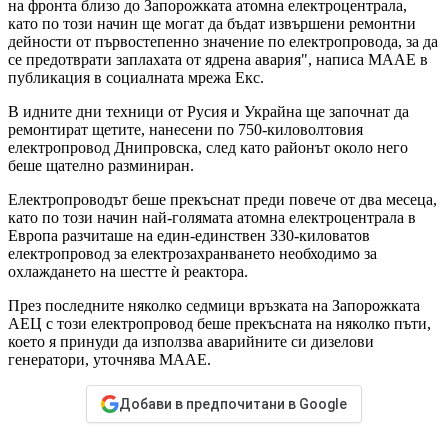
на фронта близо до Запорожката атомна електроцентрала,
като по този начин ще могат да бъдат извършени ремонтни
дейности от първостепенно значение по електропровода, за да
се предотврати заплахата от ядрена авария", написа МААЕ в
публикация в социалната мрежа Екс.
В идните дни техници от Русия и Украйна ще започнат да
ремонтират щетите, нанесени по 750-киловолтовия
електропровод Днипровска, след като районът около него
беше щателно разминиран.
Електропроводът беше прекъснат преди повече от два месеца,
като по този начин най-голямата атомна електроцентрала в
Европа разчиташе на един-единствен 330-киловатов
електропровод за електрозахранването необходимо за
охлаждането на шестте ѝ реактора.
През последните няколко седмици връзката на Запорожката
АЕЦ с този електропровод беше прекъсната на няколко пъти,
което я принуди да използва аварийните си дизелови
генератори, уточнява МААЕ.
Добави в предпочитани в Google