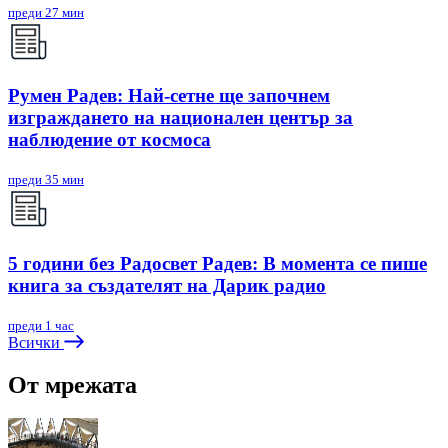
преди 27 мин
Румен Радев: Най-сетне ще започнем
изграждането на национален център за
наблюдение от космоса
преди 35 мин
5 години без Радосвет Радев: В момента се пише
книга за създателят на Дарик радио
преди 1 час
Всички
От мрежата