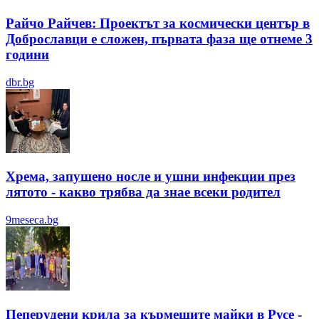
Райчо Райчев: Проектът за космически център в
Доброславци е сложен, първата фаза ще отнеме 3
години
dbr.bg
Хрема, запушено носле и ушни инфекции през
лятотo - какво трябва да знае всеки родител
9meseca.bg
Пеперудени крила за кърмещите майки в Русе -