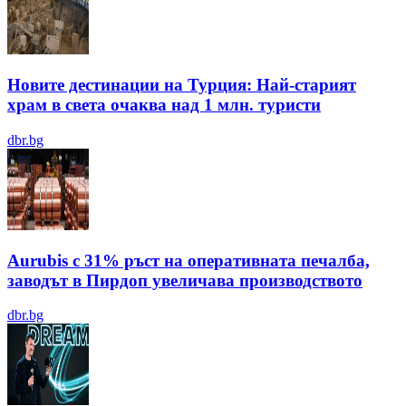
Новите дестинации на Турция: Най-старият
храм в света очаква над 1 млн. туристи
dbr.bg
Aurubis с 31% ръст на оперативната печалба,
заводът в Пирдоп увеличава производството
dbr.bg