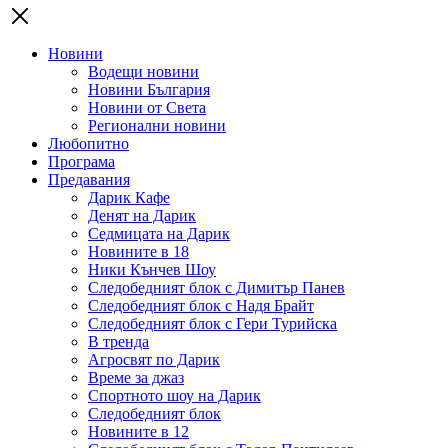
Новини
Водещи новини
Новини България
Новини от Света
Регионални новини
Любопитно
Програма
Предавания
Дарик Кафе
Денят на Дарик
Седмицата на Дарик
Новините в 18
Ники Кънчев Шоу
Следобедният блок с Димитър Панев
Следобедният блок с Надя Брайт
Следобедният блок с Гери Турийска
В тренда
Агросвят по Дарик
Време за джаз
Спортното шоу на Дарик
Следобедният блок
Новините в 12