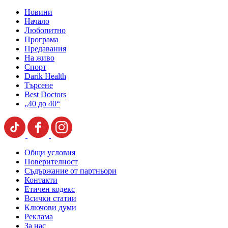
Новини
Начало
Любопитно
Програма
Предавания
На живо
Спорт
Darik Health
Търсене
Best Doctors
„40 до 40“
Общи условия
Поверителност
Съдържание от партньори
Контакти
Етичен кодекс
Всички статии
Ключови думи
Реклама
За нас