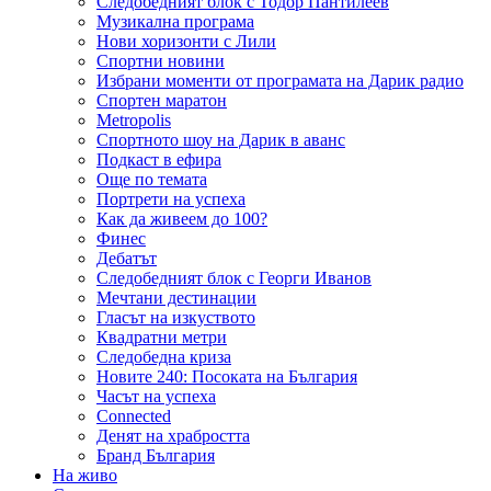
Следобедният блок с Тодор Пантилеев
Музикална програма
Нови хоризонти с Лили
Спортни новини
Избрани моменти от програмата на Дарик радио
Спортен маратон
Metropolis
Спортното шоу на Дарик в аванс
Подкаст в ефира
Още по темата
Портрети на успеха
Как да живеем до 100?
Финес
Дебатът
Следобедният блок с Георги Иванов
Мечтани дестинации
Гласът на изкуството
Квадратни метри
Следобедна криза
Новите 240: Посоката на България
Часът на успеха
Connected
Денят на храбростта
Бранд България
На живо