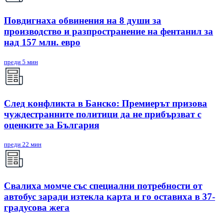
Повдигнаха обвинения на 8 души за
производство и разпространение на фентанил за
над 157 млн. евро
преди 5 мин
След конфликта в Банско: Премиерът призова
чуждестранните политици да не прибързват с
оценките за България
преди 22 мин
Свалиха момче със специални потребности от
автобус заради изтекла карта и го оставиха в 37-
градусова жега