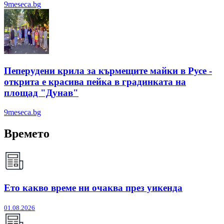
9meseca.bg
Пеперудени крила за кърмещите майки в Русе -
открита е красива пейка в градинката на
площад "Дунав"
9meseca.bg
Времето
Ето какво време ни очаква през уикенда
01.08.2026