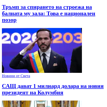
Тръмп за спирането на строежа на
балната му зала: Това е национален
позор
Новини от Света
САЩ дават 1 милиард долара на новия
президент на Колумбия