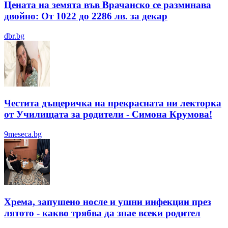
Цената на земята във Врачанско се разминава
двойно: От 1022 до 2286 лв. за декар
dbr.bg
Честита дъщеричка на прекрасната ни лекторка
от Училищата за родители - Симона Крумова!
9meseca.bg
Хрема, запушено носле и ушни инфекции през
лятотo - какво трябва да знае всеки родител