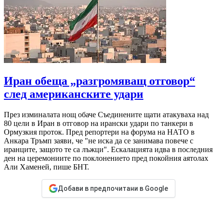
Иран обеща „разгромяващ отговор“
след американските удари
През изминалата нощ обаче Съединените щати атакуваха над
80 цели в Иран в отговор на ирански удари по танкери в
Ормузкия проток. Пред репортери на форума на НАТО в
Анкара Тръмп заяви, че "не иска да се занимава повече с
иранците, защото те са лъжци". Ескалацията идва в последния
ден на церемониите по поклонението пред покойния аятолах
Али Хаменей, пише БНТ.
Добави в предпочитани в Google