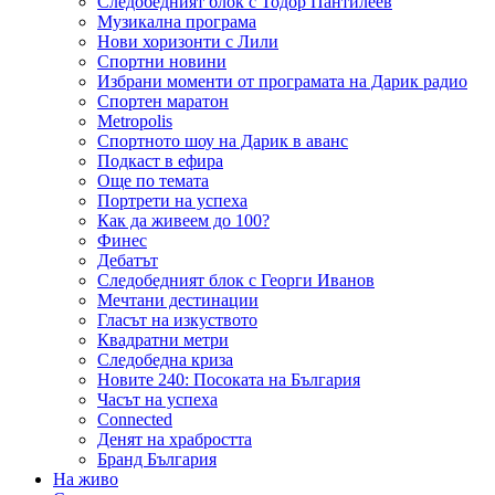
Следобедният блок с Тодор Пантилеев
Музикална програма
Нови хоризонти с Лили
Спортни новини
Избрани моменти от програмата на Дарик радио
Спортен маратон
Metropolis
Спортното шоу на Дарик в аванс
Подкаст в ефира
Още по темата
Портрети на успеха
Как да живеем до 100?
Финес
Дебатът
Следобедният блок с Георги Иванов
Мечтани дестинации
Гласът на изкуството
Квадратни метри
Следобедна криза
Новите 240: Посоката на България
Часът на успеха
Connected
Денят на храбростта
Бранд България
На живо