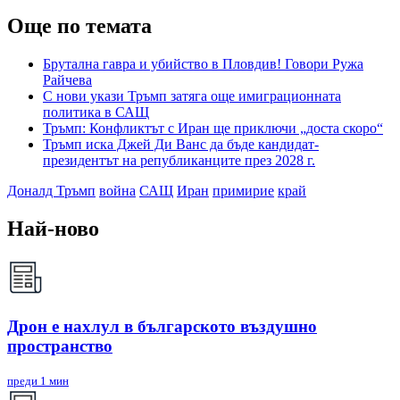
Още по темата
Брутална гавра и убийство в Пловдив! Говори Ружа
Райчева
С нови укази Тръмп затяга още имиграционната
политика в САЩ
Тръмп: Конфликтът с Иран ще приключи „доста скоро“
Тръмп иска Джей Ди Ванс да бъде кандидат-
президентът на републиканците през 2028 г.
Доналд Тръмп
война
САЩ
Иран
примирие
край
Най-ново
Дрон е нахлул в българското въздушно
пространство
преди 1 мин