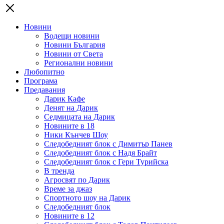
Новини
Водещи новини
Новини България
Новини от Света
Регионални новини
Любопитно
Програма
Предавания
Дарик Кафе
Денят на Дарик
Седмицата на Дарик
Новините в 18
Ники Кънчев Шоу
Следобедният блок с Димитър Панев
Следобедният блок с Надя Брайт
Следобедният блок с Гери Турийска
В тренда
Агросвят по Дарик
Време за джаз
Спортното шоу на Дарик
Следобедният блок
Новините в 12