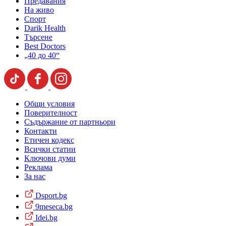
Предавания
На живо
Спорт
Darik Health
Търсене
Best Doctors
„40 до 40“
Общи условия
Поверителност
Съдържание от партньори
Контакти
Етичен кодекс
Всички статии
Ключови думи
Реклама
За нас
Dsport.bg
9meseca.bg
Idei.bg