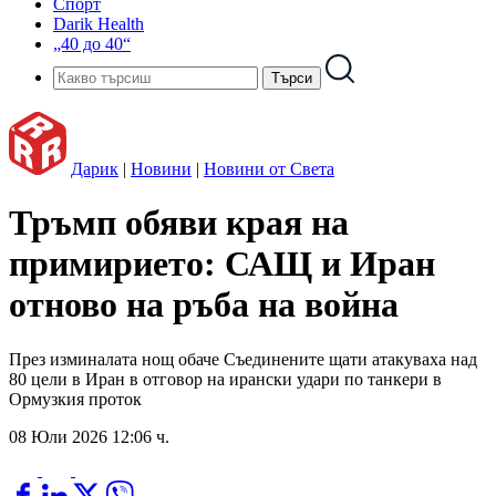
Спорт
Darik Health
„40 до 40“
Дарик
|
Новини
|
Новини от Света
Тръмп обяви края на
примирието: САЩ и Иран
отново на ръба на война
През изминалата нощ обаче Съединените щати атакуваха над
80 цели в Иран в отговор на ирански удари по танкери в
Ормузкия проток
08 Юли 2026 12:06 ч.