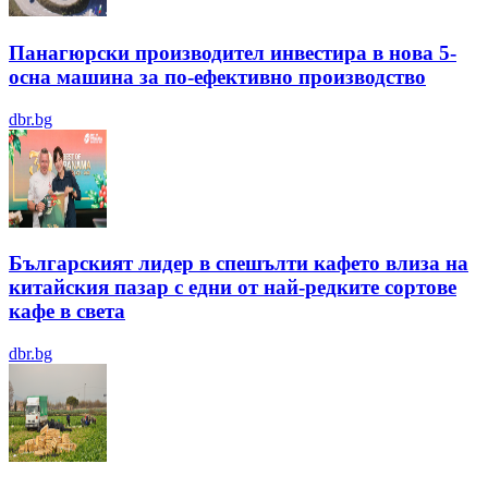
Панагюрски производител инвестира в нова 5-
осна машина за по-ефективно производство
dbr.bg
Българският лидер в спешълти кафето влиза на
китайския пазар с едни от най-редките сортове
кафе в света
dbr.bg