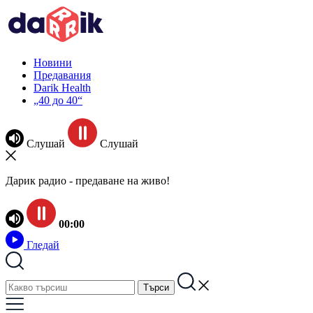
Новини
Предавания
Darik Health
„40 до 40“
Слушай
Слушай
Дарик радио - предаване на живо!
00:00
Гледай