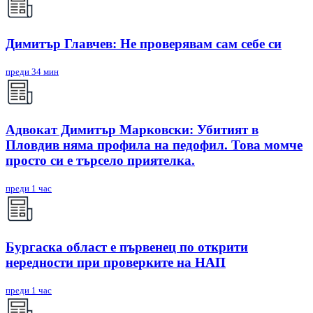
Димитър Главчев: Не проверявам сам себе си
преди 34 мин
Адвокат Димитър Марковски: Убитият в
Пловдив няма профила на педофил. Това момче
просто си е търсело приятелка.
преди 1 час
Бургаска област е първенец по открити
нередности при проверките на НАП
преди 1 час