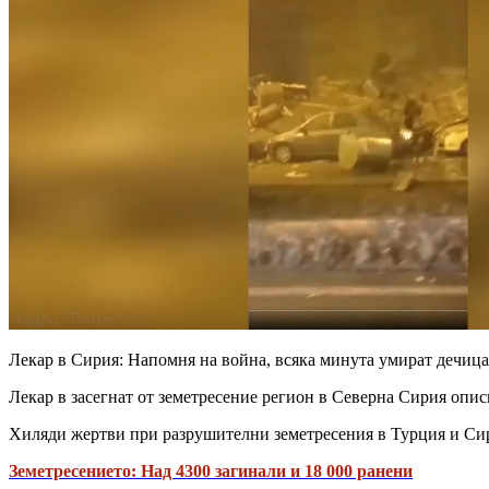
Лекар в Сирия: Напомня на война, всяка минута умират дечица
Лекар в засегнат от земетресение регион в Северна Сирия описв
Хиляди жертви при разрушителни земетресения в Турция и Си
Земетресението: Над 4300 загинали и 18 000 ранени