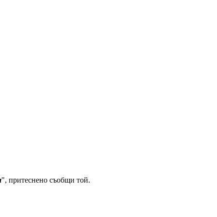
а
", притеснено съобщи той.