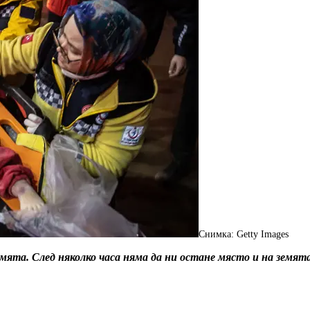
Снимка: Getty Images
емята. След няколко часа няма да ни остане място и на земят