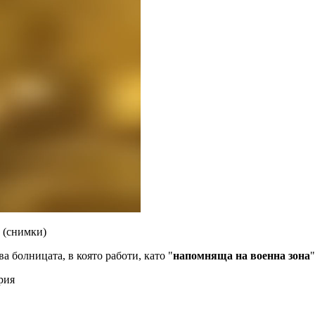
 (снимки)
а болницата, в която работи, като "
напомняща на военна зона
рия