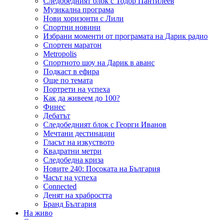
Следобедният блок с Тодор Пантилеев
Музикална програма
Нови хоризонти с Лили
Спортни новини
Избрани моменти от програмата на Дарик радио
Спортен маратон
Metropolis
Спортното шоу на Дарик в аванс
Подкаст в ефира
Още по темата
Портрети на успеха
Как да живеем до 100?
Финес
Дебатът
Следобедният блок с Георги Иванов
Мечтани дестинации
Гласът на изкуството
Квадратни метри
Следобедна криза
Новите 240: Посоката на България
Часът на успеха
Connected
Денят на храбростта
Бранд България
На живо