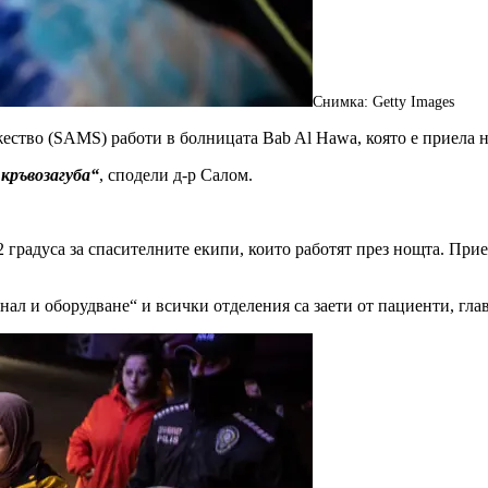
Снимка: Getty Images
тво (SAMS) работи в болницата Bab Al Hawa, която е приела на
кръвозагуба“
, сподели д-р Салом.
2 градуса за спасителните екипи, които работят през нощта. При
нал и оборудване“ и всички отделения са заети от пациенти, гла