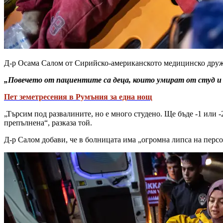
Д-р Осама Салом от Сирийско-американското медицинско дружес
„Повечето от пациентите са деца, които умират от студ и 
Пет земетресения в Румъния за една нощ
„Търсим под развалините, но е много студено. Ще бъде -1 или -
препълнена“, разказа той.
Д-р Салом добави, че в болницата има „огромна липса на персо