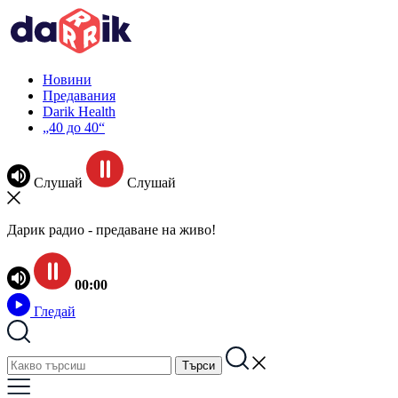
Новини
Предавания
Darik Health
„40 до 40“
Слушай
Слушай
Дарик радио - предаване на живо!
00:00
Гледай