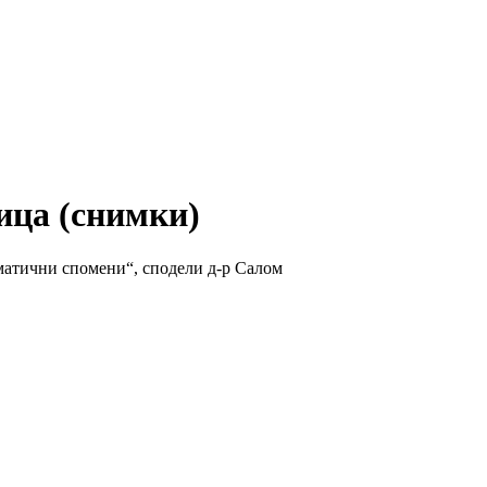
ица (снимки)
авматични спомени“, сподели д-р Салом