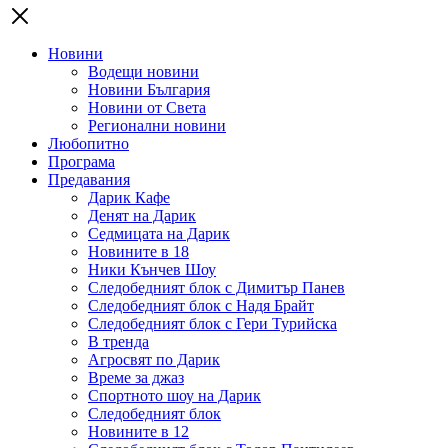
Новини
Водещи новини
Новини България
Новини от Света
Регионални новини
Любопитно
Програма
Предавания
Дарик Кафе
Денят на Дарик
Седмицата на Дарик
Новините в 18
Ники Кънчев Шоу
Следобедният блок с Димитър Панев
Следобедният блок с Надя Брайт
Следобедният блок с Гери Турийска
В тренда
Агросвят по Дарик
Време за джаз
Спортното шоу на Дарик
Следобедният блок
Новините в 12