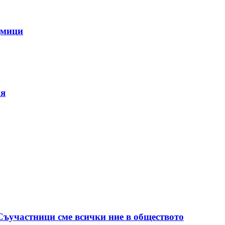
дмици
ия
 Съучастници сме всички ние в обществото