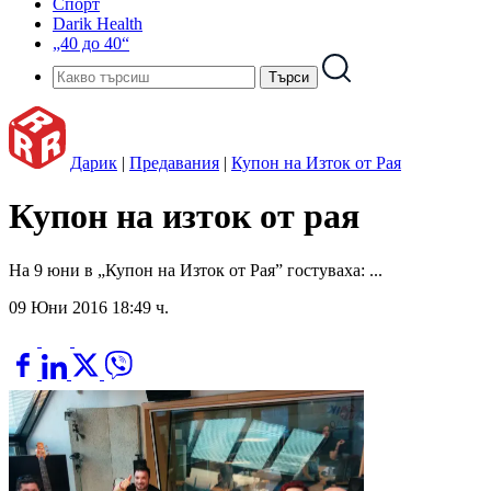
Спорт
Darik Health
„40 до 40“
Дарик
|
Предавания
|
Купон на Изток от Рая
Купон на изток от рая
На 9 юни в „Купон на Изток от Рая” гостуваха: ...
09 Юни 2016 18:49 ч.