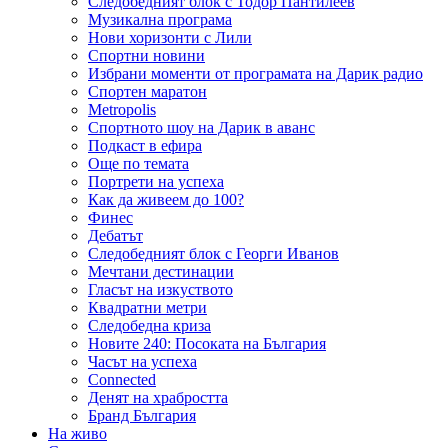
Следобедният блок с Тодор Пантилеев
Музикална програма
Нови хоризонти с Лили
Спортни новини
Избрани моменти от програмата на Дарик радио
Спортен маратон
Metropolis
Спортното шоу на Дарик в аванс
Подкаст в ефира
Още по темата
Портрети на успеха
Как да живеем до 100?
Финес
Дебатът
Следобедният блок с Георги Иванов
Мечтани дестинации
Гласът на изкуството
Квадратни метри
Следобедна криза
Новите 240: Посоката на България
Часът на успеха
Connected
Денят на храбростта
Бранд България
На живо