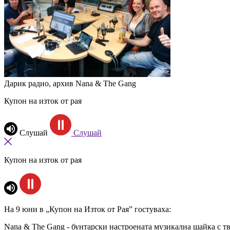
Дарик радио, архив
Nana & The Gang
Купон на изток от рая
Слушай
Слушай
Купон на изток от рая
На 9 юни в „Купон на Изток от Рая” гостуваха:
Nana & The Gang - бунтарски настроената музикална шайка
с тв