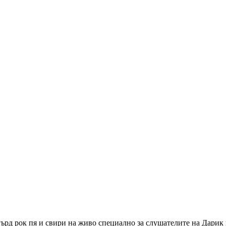
ърд рок пя и свири на живо специално за слушателите на Дарик и