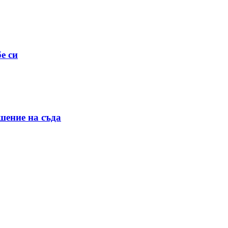
е си
шение на съда