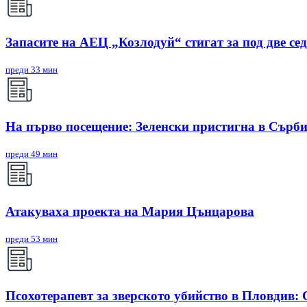
Запасите на АЕЦ „Козлодуй“ стигат за под две се
преди 33 мин
На първо посещение: Зеленски пристигна в Сърб
преди 49 мин
Атакуваха проекта на Мария Цънцарова
преди 53 мин
Псохотерапевт за зверското убийство в Пловдив: