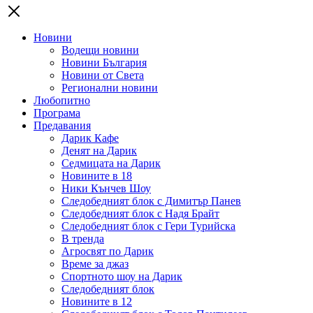
Новини
Водещи новини
Новини България
Новини от Света
Регионални новини
Любопитно
Програма
Предавания
Дарик Кафе
Денят на Дарик
Седмицата на Дарик
Новините в 18
Ники Кънчев Шоу
Следобедният блок с Димитър Панев
Следобедният блок с Надя Брайт
Следобедният блок с Гери Турийска
В тренда
Агросвят по Дарик
Време за джаз
Спортното шоу на Дарик
Следобедният блок
Новините в 12