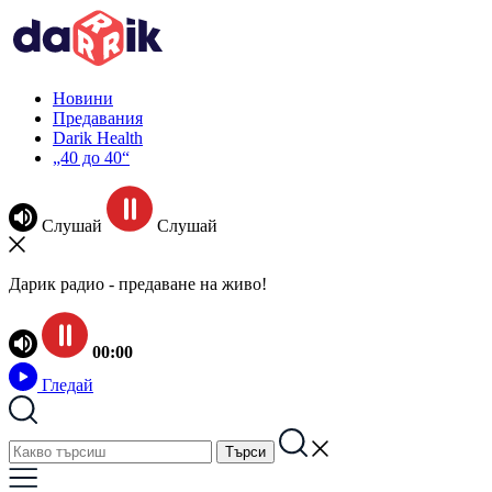
Новини
Предавания
Darik Health
„40 до 40“
Слушай
Слушай
Дарик радио - предаване на живо!
00:00
Гледай