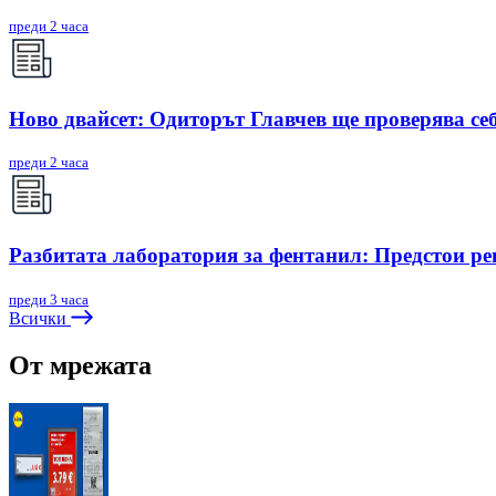
преди 2 часа
Ново двайсет: Одиторът Главчев ще проверява себ
преди 2 часа
Разбитата лаборатория за фентанил: Предстои ре
преди 3 часа
Всички
От мрежата