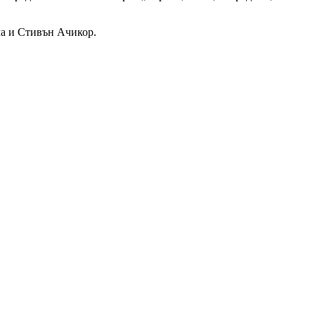
има и Стивън Ачикор.