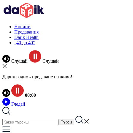
Новини
Предавания
Darik Health
„40 до 40“
Слушай
Слушай
Дарик радио - предаване на живо!
00:00
Гледай