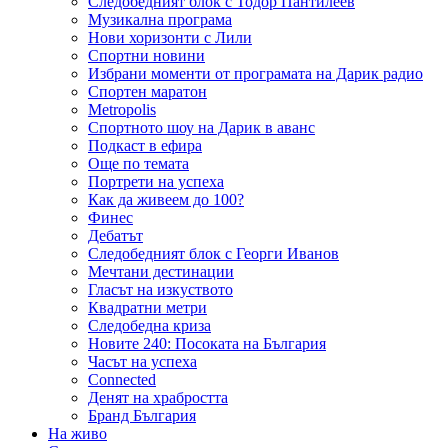
Следобедният блок с Тодор Пантилеев
Музикална програма
Нови хоризонти с Лили
Спортни новини
Избрани моменти от програмата на Дарик радио
Спортен маратон
Metropolis
Спортното шоу на Дарик в аванс
Подкаст в ефира
Още по темата
Портрети на успеха
Как да живеем до 100?
Финес
Дебатът
Следобедният блок с Георги Иванов
Мечтани дестинации
Гласът на изкуството
Квадратни метри
Следобедна криза
Новите 240: Посоката на България
Часът на успеха
Connected
Денят на храбростта
Бранд България
На живо