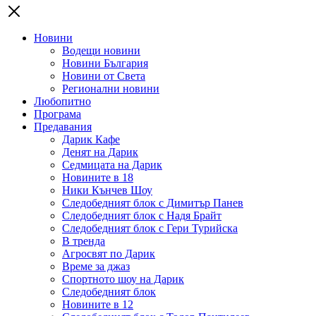
Новини
Водещи новини
Новини България
Новини от Света
Регионални новини
Любопитно
Програма
Предавания
Дарик Кафе
Денят на Дарик
Седмицата на Дарик
Новините в 18
Ники Кънчев Шоу
Следобедният блок с Димитър Панев
Следобедният блок с Надя Брайт
Следобедният блок с Гери Турийска
В тренда
Агросвят по Дарик
Време за джаз
Спортното шоу на Дарик
Следобедният блок
Новините в 12