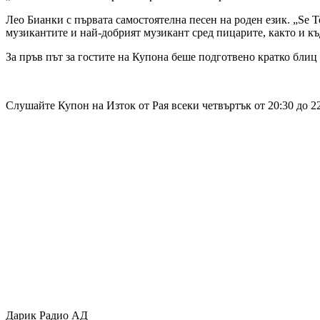
Лео Бианки с първата самостоятелна песен на роден език. „
Se T
музикантите и най-добрият музикант сред пицарите, както и къ
За пръв път за гостите на Купона беше подготвено кратко блиц
Слушайте Купон на Изток от Рая всеки четвъртък от 20:30 до 22
Дарик Радио АД