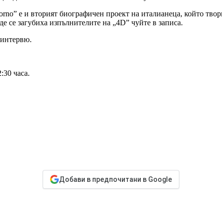
orno”
е и вторият биографичен проект на италианеца, който твор
де се загубиха изпълнителите на „4
D”
чуйте в записа.
 интервю.
:30 часа.
Добави в предпочитани в Google