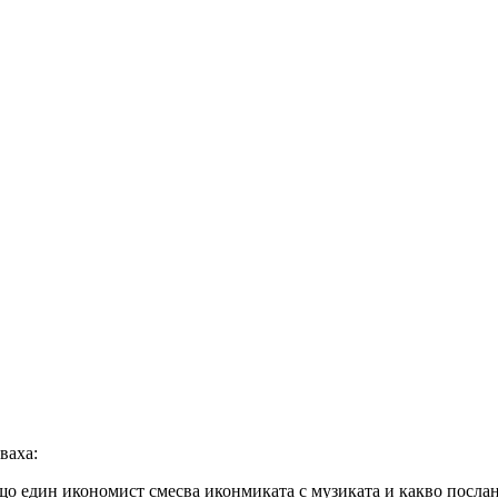
ваха:
ащо един икономист смесва иконмиката с музиката и какво послан