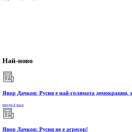
Най-ново
Явор Дачков: Русия е най-голямата демокрация, 
преди 4 часа
Явор Дачков: Русия не е агресор!