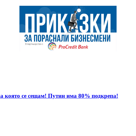
за която се сещам! Путин има 80% подкрепа!