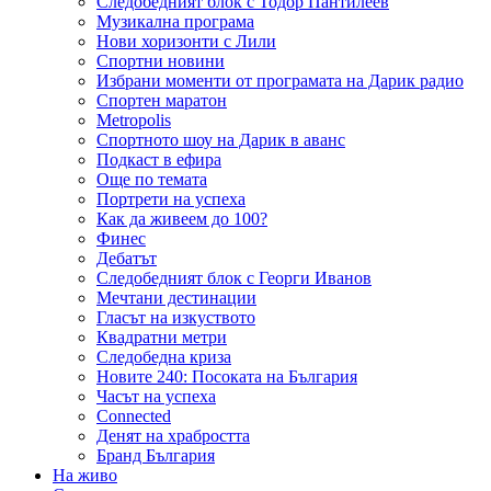
Следобедният блок с Тодор Пантилеев
Музикална програма
Нови хоризонти с Лили
Спортни новини
Избрани моменти от програмата на Дарик радио
Спортен маратон
Metropolis
Спортното шоу на Дарик в аванс
Подкаст в ефира
Още по темата
Портрети на успеха
Как да живеем до 100?
Финес
Дебатът
Следобедният блок с Георги Иванов
Мечтани дестинации
Гласът на изкуството
Квадратни метри
Следобедна криза
Новите 240: Посоката на България
Часът на успеха
Connected
Денят на храбростта
Бранд България
На живо