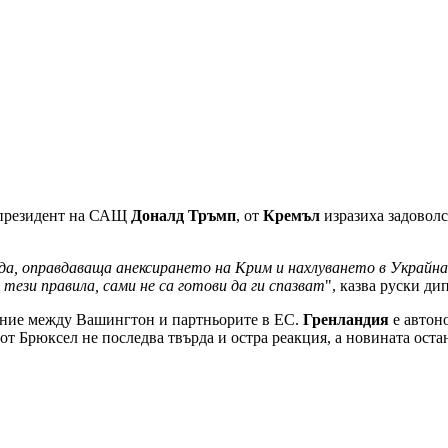
 президент на САЩ
Доналд Тръмп
, от
Кремъл
изразиха задовол
а, оправдаваща анексирането на Крим и нахлуването в Украйна.
ези правила, сами не са готови да ги спазват
", казва руски д
ение между Вашингтон и партньорите в ЕС.
Гренландия
е автоно
от Брюксел не последва твърда и остра реакция, а новината остан