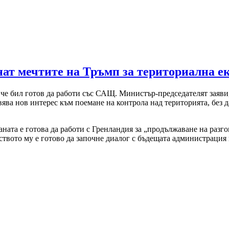
нат мечтите на Тръмп за териториална 
, че бил готов да работи със САЩ. Министър-председателят заяви
ява нов интерес към поемане на контрола над територията, без 
ата е готова да работи с Гренландия за „продължаване на разгов
твото му е готово да започне диалог с бъдещата администрация н