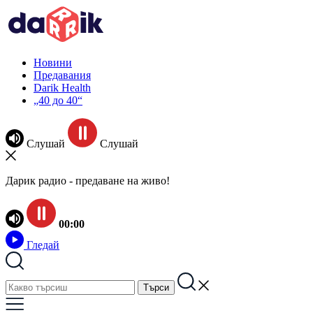
Новини
Предавания
Darik Health
„40 до 40“
Слушай
Слушай
Дарик радио - предаване на живо!
00:00
Гледай