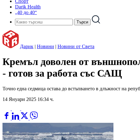
Спорт
Darik Health
„40 до 40“
Дарик
|
Новини
|
Новини от Света
Кремъл доволен от външнопол
- готов за работа със САЩ
Точно една седмица остава до встъпването в длъжност на репу
14 Януари 2025 16:34 ч.