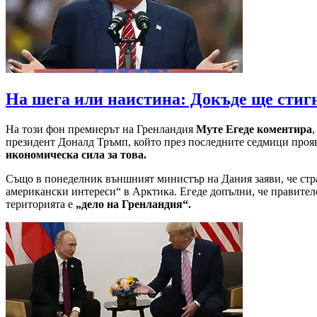
На шега или наистина: Докъде ще стиг
На този фон премиерът на Гренландия
Муте Егеде коментира
президент Доналд Тръмп, който през последните седмици прояв
икономическа сила за това.
Също в понеделник външният министър на Дания заяви, че стран
американски интереси“ в Арктика. Егеде допълни, че правителс
територията е
„дело на Гренландия“.