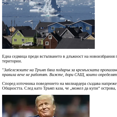
Една седмица преди встъпването в длъжност на новоизбрания
територии.
"
Забележките на Тръмп бяха подарък за кремълската пропаганд
правила вече не работят. Вижте, дори САЩ, които определят т
Според източника поведението на милиардера създава напреж
Общността. След като Тръмп каза, че „можел да купи“ острова, 