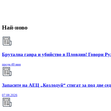
Най-ново
Брутална гавра и убийство в Пловдив! Говори Р
преди 49 мин
Запасите на АЕЦ „Козлодуй“ стигат за под две се
07.08.2026