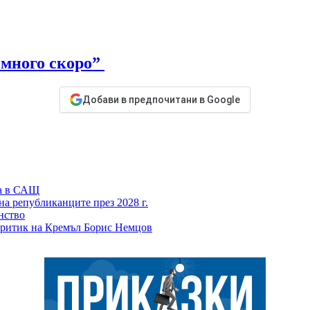
“много скоро”
Добави в предпочитани в Google
ка в САЩ
а републиканците през 2028 г.
нство
я критик на Кремъл Борис Немцов