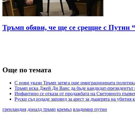
Тръмп обяви, че ще се срещне с Путин 
Още по темата
С нови укази Тръмп затяга още имиграционната полити
Тръмп иска Джей Ди Ванс да бъде кандидат-президентът н
Инфантино се отказа от продажбата на Световното първе
Руски съд издаде заповед за арест за дъщерята на убити
гренландия
доналд тръмп
кремъл
владимир путин