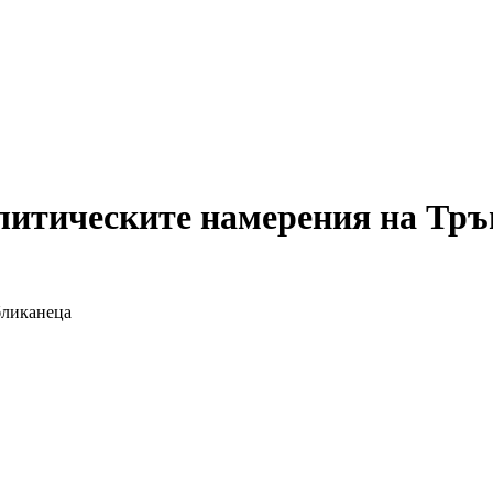
итическите намерения на Тръ
бликанеца