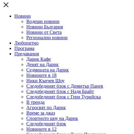
Новини
Водещи новини
Новини България
Новини от Света
Регионални новини
Любопитно
Програма
Предавания
Дарик Кафе
Денят на Дарик
Седмицата на Дарик
Новините в 18
Ники Кънчев Шоу
Следобедният блок с Димитър Панев
Следобедният блок с Надя Брайт
Следобедният блок с Гери Турийска
В тренда
Агросвят по Дарик
Време за джаз
Спортното шоу на Дарик
Следобедният блок
Новините в 12