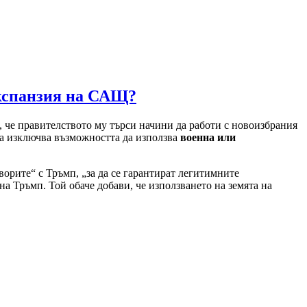
експанзия на САЩ?
, че правителството му търси начини да работи с новоизбрания
да изключва възможността да използва
военна или
орите“ с Тръмп, „за да се гарантират легитимните
а Тръмп. Той обаче добави, че използването на земята на