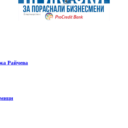
ужа Райчева
дмици