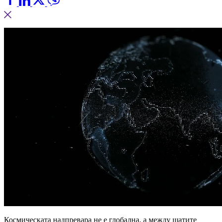
Космическата надпревара не е глобална, а между щатите