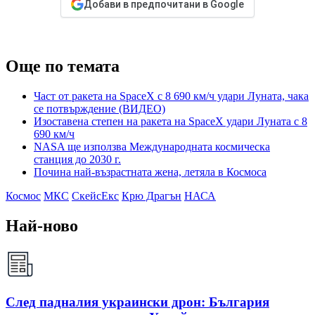
Добави в предпочитани в Google
Още по темата
Част от ракета на SpaceX с 8 690 км/ч удари Луната, чака
се потвърждение (ВИДЕО)
Изоставена степен на ракета на SpaceX удари Луната с 8
690 км/ч
NASA ще използва Международната космическа
станция до 2030 г.
Почина най-възрастната жена, летяла в Космоса
Космос
МКС
СкейсЕкс
Крю Драгън
НАСА
Най-ново
След падналия украински дрон: България