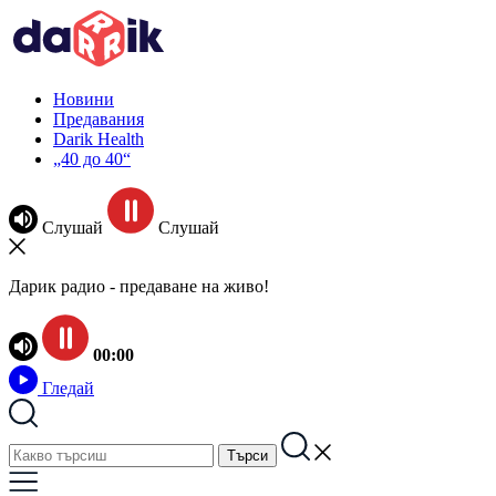
Новини
Предавания
Darik Health
„40 до 40“
Слушай
Слушай
Дарик радио - предаване на живо!
00:00
Гледай