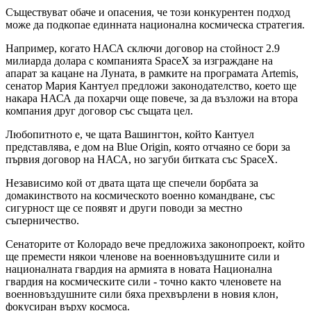
Съществуват обаче и опасения, че този конкурентен подход
може да подкопае единната национална космическа стратегия.
Например, когато НАСА сключи договор на стойност 2.9
милиарда долара с компанията SpaceX за изграждане на
апарат за кацане на Луната, в рамките на програмата Artemis,
сенатор Мария Кантуел предложи законодателство, което ще
накара НАСА да похарчи още повече, за да възложи на втора
компания друг договор със същата цел.
Любопитното е, че щата Вашингтон, който Кантуел
представлява, е дом на Blue Origin, която отчаяно се бори за
първия договор на НАСА, но загуби битката със SpaceX.
Независимо кой от двата щата ще спечели борбата за
домакинството на космическото военно командване, със
сигурност ще се появят и други поводи за местно
съперничество.
Сенаторите от Колорадо вече предложиха законопроект, който
ще премести някои членове на военновъздушните сили и
националната гвардия на армията в новата Национална
гвардия на космическите сили - точно както членовете на
военновъздушните сили бяха прехвърлени в новия клон,
фокусиран върху космоса.