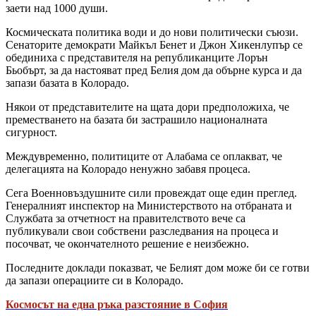
заети над 1000 души.
Космическата политика води и до нови политически съюзи.
Сенаторите демократи Майкъл Бенет и Джон Хикенлупър се
обединиха с представителя на републиканците Лорън
Бьобърт, за да настояват пред Белия дом да обърне курса и да
запази базата в Колорадо.
Някои от представителите на щата дори предположиха, че
преместването на базата би застрашило националната
сигурност.
Междувременно, политиците от Алабама се оплакват, че
делегацията на Колорадо ненужно забавя процеса.
Сега Военновъздушните сили провеждат още един преглед.
Генералният инспектор на Министерството на отбраната и
Службата за отчетност на правителството вече са
публикували свои собствени разследвания на процеса и
посочват, че окончателното решение е неизбежно.
Последните доклади показват, че Белият дом може би се готви
да запази операциите си в Колорадо.
Космосът на една ръка разстояние в София