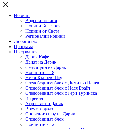
Новини
Водещи новини
Новини България
Новини от Света
Регионални новини
Любопитно
Програма
Предавания
Дарик Кафе
Денят на Дарик
Седмицата на Дарик
Новините в 18
Ники Кънчев Шоу
Следобедният блок с Димитър Панев
Следобедният блок с Надя Брайт
Следобедният блок с Гери Турийска
В тренда
Агросвят по Дарик
Време за джаз
Спортното шоу на Дарик
Следобедният блок
Новините в 12