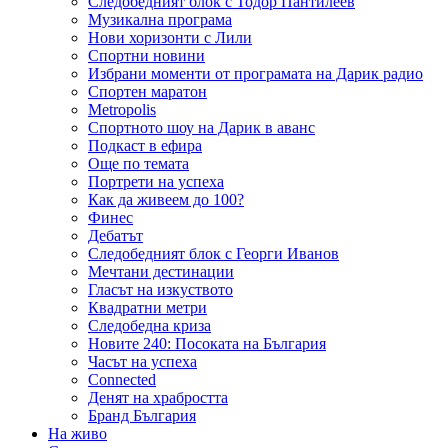
Следобедният блок с Тодор Пантилеев
Музикална програма
Нови хоризонти с Лили
Спортни новини
Избрани моменти от програмата на Дарик радио
Спортен маратон
Metropolis
Спортното шоу на Дарик в аванс
Подкаст в ефира
Още по темата
Портрети на успеха
Как да живеем до 100?
Финес
Дебатът
Следобедният блок с Георги Иванов
Мечтани дестинации
Гласът на изкуството
Квадратни метри
Следобедна криза
Новите 240: Посоката на България
Часът на успеха
Connected
Денят на храбростта
Бранд България
На живо