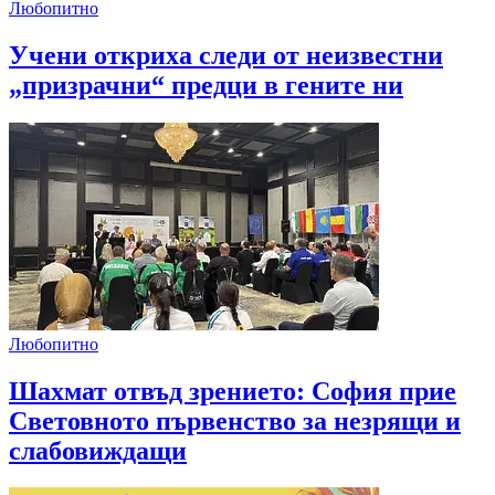
Любопитно
Учени откриха следи от неизвестни
„призрачни“ предци в гените ни
Любопитно
Шахмат отвъд зрението: София прие
Световното първенство за незрящи и
слабовиждащи