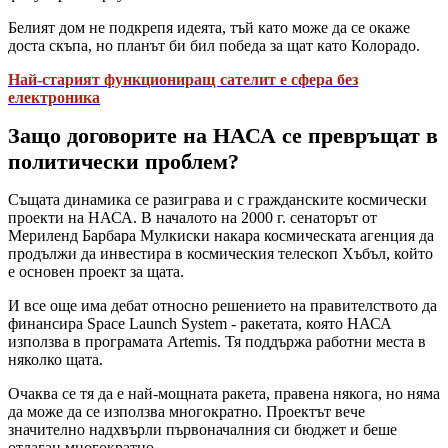
Белият дом не подкрепя идеята, тъй като може да се окаже
доста скъпа, но планът би бил победа за щат като Колорадо.
Най-старият функциониращ сателит е сфера без
електроника
Защо договорите на НАСА се превръщат в
политически проблем?
Същата динамика се разиграва и с гражданските космически
проекти на НАСА. В началото на 2000 г. сенаторът от
Мериленд Барбара Мулкиски накара космическата агенция да
продължи да инвестира в космическия телескоп Хъбъл, който
е основен проект за щата.
И все още има дебат относно решението на правителството да
финансира Space Launch System - ракетата, която НАСА
използва в програмата Artemis. Тя поддържа работни места в
няколко щата.
Очаква се тя да е най-мощната ракета, правена някога, но няма
да може да се използва многократно. Проектът вече
значително надхвърли първоначалния си бюджет и беше
отлаган многократно.