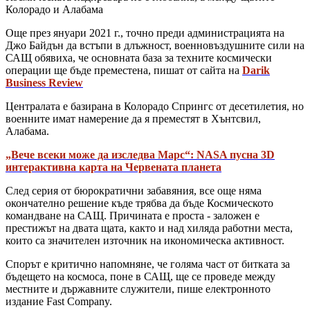
Колорадо и Алабама
Още през януари 2021 г., точно преди администрацията на
Джо Байдън да встъпи в длъжност, военновъздушните сили на
САЩ обявиха, че основната база за техните космически
операции ще бъде преместена, пишат от сайта на
Darik
Business Review
Централата е базирана в Колорадо Спрингс от десетилетия, но
военните имат намерение да я преместят в Хънтсвил,
Алабама.
„Вече всеки може да изследва Марс“: NASA пусна 3D
интерактивна карта на Червената планета
След серия от бюрократични забавяния, все още няма
окончателно решение къде трябва да бъде Космическото
командване на САЩ. Причината е проста - заложен е
престижът на двата щата, както и над хиляда работни места,
които са значителен източник на икономическа активност.
Спорът е критично напомняне, че голяма част от битката за
бъдещето на космоса, поне в САЩ, ще се проведе между
местните и държавните служители, пише електронното
издание Fast Company.