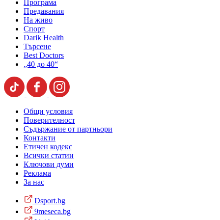
Програма
Предавания
На живо
Спорт
Darik Health
Търсене
Best Doctors
„40 до 40“
Общи условия
Поверителност
Съдържание от партньори
Контакти
Етичен кодекс
Всички статии
Ключови думи
Реклама
За нас
Dsport.bg
9meseca.bg