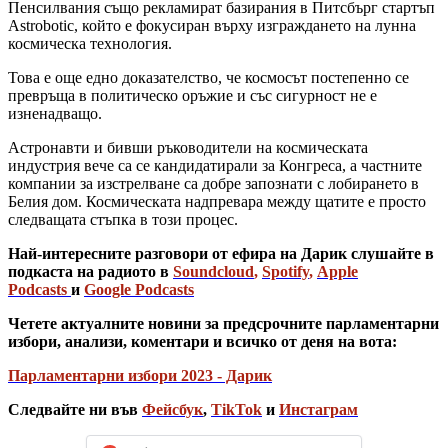
Пенсилвания също рекламират базирания в Питсбърг стартъп
Astrobotic, който е фокусиран върху изграждането на лунна
космическа технология.
Това е още едно доказателство, че космосът постепенно се
превръща в политическо оръжие и със сигурност не е
изненадващо.
Астронавти и бивши ръководители на космическата
индустрия вече са се кандидатирали за Конгреса, а частните
компании за изстрелване са добре запознати с лобирането в
Белия дом. Космическата надпревара между щатите е просто
следващата стъпка в този процес.
Най-интересните разговори от ефира на Дарик слушайте в
подкаста на радиото в
Soundcloud
,
Spotify
,
Apple
Podcasts
и
Google Podcasts
Четете актуалните новини за предсрочните парламентарни
избори, анализи, коментари и всичко от деня на вота:
Парламентарни избори 2023 - Дарик
Следвайте ни във
Фейсбук
,
TikTok
и
Инстаграм