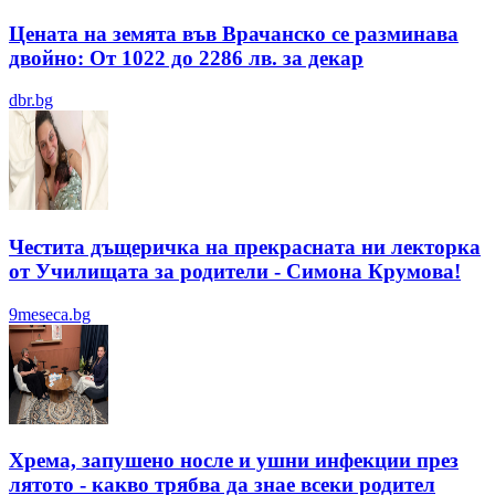
Цената на земята във Врачанско се разминава
двойно: От 1022 до 2286 лв. за декар
dbr.bg
Честита дъщеричка на прекрасната ни лекторка
от Училищата за родители - Симона Крумова!
9meseca.bg
Хрема, запушено носле и ушни инфекции през
лятотo - какво трябва да знае всеки родител