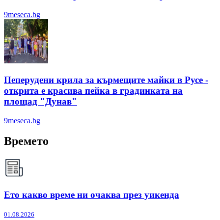
9meseca.bg
Пеперудени крила за кърмещите майки в Русе -
открита е красива пейка в градинката на
площад "Дунав"
9meseca.bg
Времето
Ето какво време ни очаква през уикенда
01.08.2026