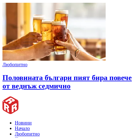
Любопитно
Половината българи пият бира повече
от веднъж седмично
Новини
Начало
Любопитно