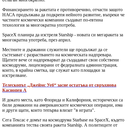
Финансирането за ракетата е противоречиво, отчасти защото
НАСА продължава да подкрепя нейното развитие, въпреки че
частните космически компании създават по-евтина
технология за многократна употреба.
SpaceX планира да изстреля Starship - новата си мегаракета за
многократна употреба, през април.
Местните и държавни служители ще продължат да се
състезават с разрастването на космическата надпревара.
Щатите вече се надпреварват да създадават свои собствени
космодруми, лицензирани от федералната администрация,
които, в крайна сметка, ще служат като площадки за
изстрелване.
Телескопът „Джеймс Уеб“ засне остатъка от свръхнова
Касиопея А
И докато места, като Флорида и Калифорния, исторически са
били домакини на американските космически операции, има
и други щати, които тепърва влизат "в играта".
Сега Тексас е домът на космодрума Starbase на SpaceX, където
компанията тества своята ракета Starship. А политиците от