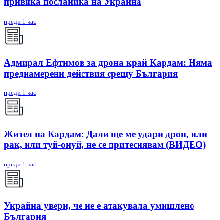
привика посланика на Украйна
преди 1 час
Адмирал Ефтимов за дрона край Кардам: Няма
преднамерени действия срещу България
преди 1 час
Жител на Кардам: Дали ще ме удари дрон, или
рак, или туй-онуй, не се притеснявам (ВИДЕО)
преди 1 час
Украйна увери, че не е атакувала умишлено
България