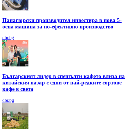
Панагюрски производител инвестира в нова 5-
осна машина за по-ефективно производство
dbr.bg
Българският лидер в спешълти кафето влиза на
китайския пазар с едни от най-редките сортове
кафе в света
dbr.bg