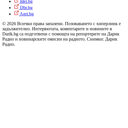
Idei.bg
Dbr.bg
Agri.bg
© 2026 Всички права запазени. Позоваването с хиперлинк е
задължително. Интервютата, коментарите и новините в
Darik.bg са подготвени с помощта на репортерите на Дарик
Радио и новинарските емисии на радиото. Снимки: Дарик
Радио.