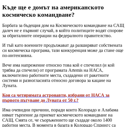
Къде ще е домът на американското
космическо командване?
Борбата за бъдещия дом на Космическото командване на САЩ
далеч не е първият случай, в който политиците водят спорове
за обриталните операции на федералното правителство.
И тъй като военните продължават да разширяват собствената
си космическа програма, тази конкуренция може да стане още
по-интензивна.
Вече има напрежение относно това кой е спечелил (и кой
трябва да спечели) от програмата Artemis на НАСА,
включително работните места, създадени от ракетните
системи и разногласията относно договора за кацане на
Луната.
Кои са четиримата астронавти, избрани от НАСА за
първото пътуване до Луната от 50 г.?
Има очевидни причини, поради които Колорадо и Алабама
нямат търпение да приемат космическото командване на
САЩ. Смята се, че съоръжението ще създаде около 1400
работни места. В момента в базата в Колорадо Спрингс са