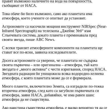
правят възможно наличието на вода на повърхността,
съобщават от НАСА.
Това обаче би било възможно, само ако планетата има
атмосфера, което учените се опитват да установят.
Астрономите са насочили мощния инструмент NIRSpec (Near-
Infrared Spectrograph) на телескопа „Джеймс Уеб“ към
Слънчевата система, докато планета е преминавала пред
своята звезда, пише ABC News.
С всеки транзит атмосферните компоненти на планетата ще
стават все по-ясни, заявиха изследователите.
Досега астрономите са уверени, че планетата не съдържа
своята първична – или оригинална – атмосфера, тъй като
звездата е „много активна“ с чести изригвания, според НАСА.
Звездната радиация би унищожила всяка водородно-хелиева
атмосфера, с която планетата може да се е формирала.
Много планети, включително Земята, са изградили по-тежка
вторична атмосфера, след като са загубили първичната си
атмосфера, заяви НАСА, добавяйки, че има равен шанс
атмосфера да не съществува.
Ако наистина съществува атмосфера, е малко вероятно тя да се