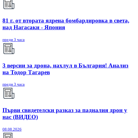
81 г. от втората ядрена бомбардировка в света,
над Нагасаки - Япония
преди 3 часа
3 версии за дрона, нахлул в България! Анализ
на Тодор Тагарев
преди 3 часа
Първи свидетелски разказ за падналия дрон у
нас (ВИДЕО)
08.08.2026