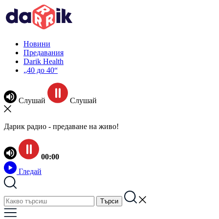
Новини
Предавания
Darik Health
„40 до 40“
Слушай
Слушай
Дарик радио - предаване на живо!
00:00
Гледай