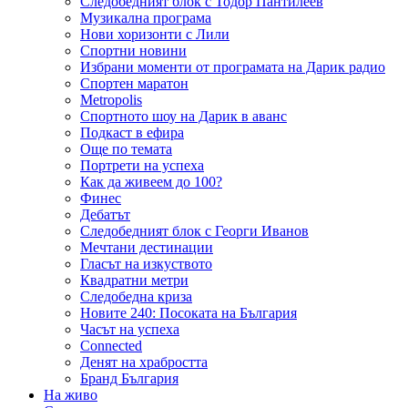
Следобедният блок с Тодор Пантилеев
Музикална програма
Нови хоризонти с Лили
Спортни новини
Избрани моменти от програмата на Дарик радио
Спортен маратон
Metropolis
Спортното шоу на Дарик в аванс
Подкаст в ефира
Още по темата
Портрети на успеха
Как да живеем до 100?
Финес
Дебатът
Следобедният блок с Георги Иванов
Мечтани дестинации
Гласът на изкуството
Квадратни метри
Следобедна криза
Новите 240: Посоката на България
Часът на успеха
Connected
Денят на храбростта
Бранд България
На живо