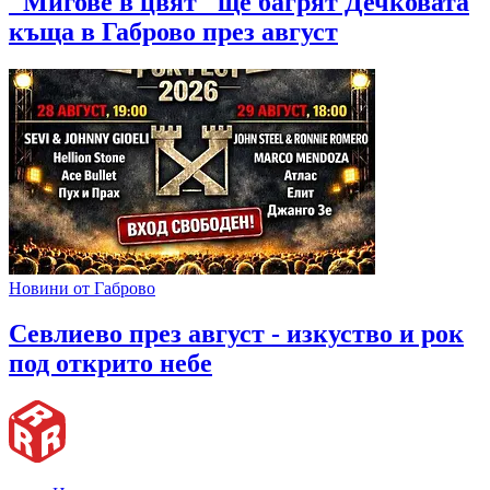
"Мигове в цвят" ще багрят Дечковата
къща в Габрово през август
Новини от Габрово
Севлиево през август - изкуство и рок
под открито небе