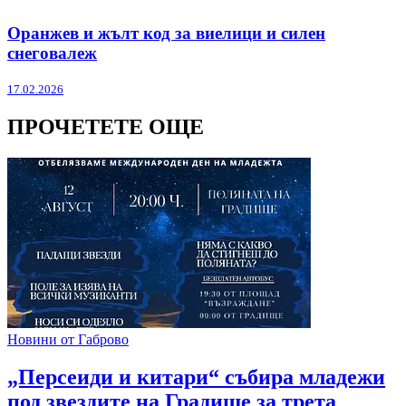
Оранжев и жълт код за виелици и силен
снеговалеж
17.02.2026
ПРОЧЕТЕТЕ ОЩЕ
Новини от Габрово
„Персеиди и китари“ събира младежи
под звездите на Градище за трета