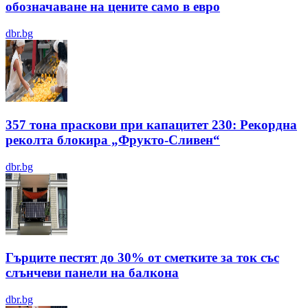
обозначаване на цените само в евро
dbr.bg
357 тона праскови при капацитет 230: Рекордна
реколта блокира „Фрукто-Сливен“
dbr.bg
Гърците пестят до 30% от сметките за ток със
слънчеви панели на балкона
dbr.bg