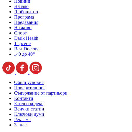
Новини
Начало
Любопитно
Програма
Предавания
На живо
Спорт
Darik Health
Търсене
Best Doctors
„40 до 40“
Общи условия
Поверителност
Съдържание от партньори
Контакти
Етичен кодекс
Всички статии
Ключови думи
Реклама
За нас