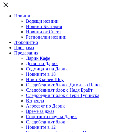
Новини
Водещи новини
Новини България
Новини от Света
Регионални новини
Любопитно
Програма
Предавания
Дарик Кафе
Денят на Дарик
Седмицата на Дарик
Новините в 18
Ники Кънчев Шоу
Следобедният блок с Димитър Панев
Следобедният блок с Надя Брайт
Следобедният блок с Гери Турийска
В тренда
Агросвят по Дарик
Време за джаз
Спортното шоу на Дарик
Следобедният блок
Новините в 12