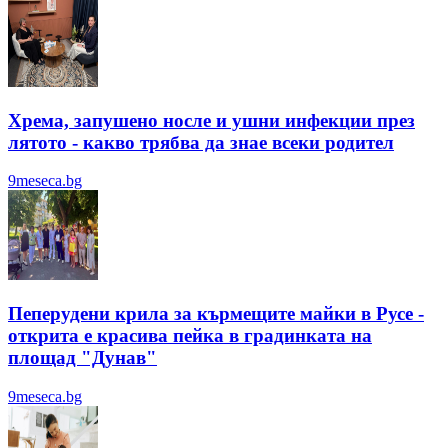
Хрема, запушено носле и ушни инфекции през
лятотo - какво трябва да знае всеки родител
9meseca.bg
Пеперудени крила за кърмещите майки в Русе -
открита е красива пейка в градинката на
площад "Дунав"
9meseca.bg